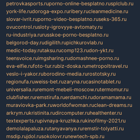
petrovkasports.ru
porno-online-besplatno.ru
splclub.ru
york-life.ru
doroga-expo.ru
ribery.ru
cleanmedicine.ru
slovar-ivrit.ru
porno-video-besplatno.ru
seks-365.ru
ovucontrol.ru
sloty-igrovyye-avtomaty.ru
ru-industriya.ru
russkoe-porno-besplatno.ru
belgorod-day.ru
digilith.ru
pichkurovlab.ru
medic-today.ru
taksu.ru
comp123.ru
don-ykt.ru
teensvoice.ru
imgsharing.ru
domashnee-porno.ru
eva-elfie.ru
foto-tur.ru
biz-doska.ru
metropoltravel.ru
veslo-i-yakor.ru
borodino-media.ru
rostotsky.ru
regionufa.ru
weiss-bet.ru
zaryna.ru
casinotablet.ru
universalia.ru
remont-mebeli-moscow.ru
termomur.ru
clubfisher.ru
remstirufa.ru
erdamchi.ru
doramamama.ru
muraviovka-park.ru
worldofwoman.ru
clean-dreams.ru
arkrym.ru
kristinita.ru
dircomputer.ru
healthenter.ru
textexperts.ru
pivnaya-kruzhka.ru
kinofilmy-2021.ru
demolalapaluza.ru
tanyavanya.ru
remstir-tolyatti.ru
msdip.ru
jdol.ru
sokolovr.ru
newtech-spb.ru