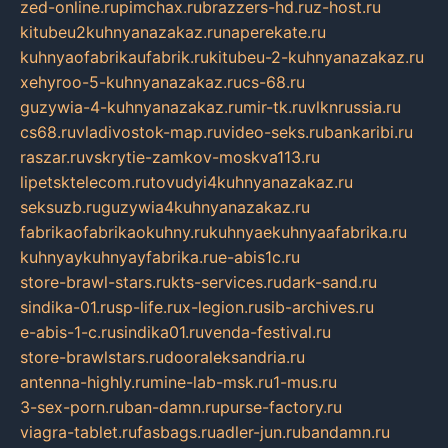
zed-online.ru
pimchax.ru
brazzers-hd.ru
z-host.ru
kitubeu2kuhnyanazakaz.ru
naperekate.ru
kuhnyaofabrikaufabrik.ru
kitubeu-2-kuhnyanazakaz.ru
xehyroo-5-kuhnyanazakaz.ru
cs-68.ru
guzywia-4-kuhnyanazakaz.ru
mir-tk.ru
vlknrussia.ru
cs68.ru
vladivostok-map.ru
video-seks.ru
bankaribi.ru
raszar.ru
vskrytie-zamkov-moskva113.ru
lipetsktelecom.ru
tovudyi4kuhnyanazakaz.ru
seksuzb.ru
guzywia4kuhnyanazakaz.ru
fabrikaofabrikaokuhny.ru
kuhnyaekuhnyaafabrika.ru
kuhnyaykuhnyayfabrika.ru
e-abis1c.ru
store-brawl-stars.ru
kts-services.ru
dark-sand.ru
sindika-01.ru
sp-life.ru
x-legion.ru
sib-archives.ru
e-abis-1-c.ru
sindika01.ru
venda-festival.ru
store-brawlstars.ru
dooraleksandria.ru
antenna-highly.ru
mine-lab-msk.ru
1-mus.ru
3-sex-porn.ru
ban-damn.ru
purse-factory.ru
viagra-tablet.ru
fasbags.ru
adler-jun.ru
bandamn.ru