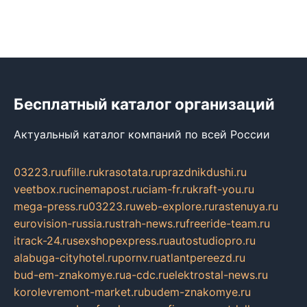
Бесплатный каталог организаций
Актуальный каталог компаний по всей России
03223.ru
ufille.ru
krasotata.ru
prazdnikdushi.ru
veetbox.ru
cinemapost.ru
ciam-fr.ru
kraft-you.ru
mega-press.ru
03223.ru
web-explore.ru
rastenuya.ru
eurovision-russia.ru
strah-news.ru
freeride-team.ru
itrack-24.ru
sexshopexpress.ru
autostudiopro.ru
alabuga-cityhotel.ru
pornv.ru
atlantpereezd.ru
bud-em-znakomye.ru
a-cdc.ru
elektrostal-news.ru
korolevremont-market.ru
budem-znakomye.ru