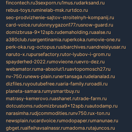
fincontech.ru
3sexporn.ru
1mus.ru
darksand.ru
rebus-toys.ru
minelab-msk.ru
rtdco.ru
seo-prodvizhenie-sajtov-stroitelnyh-kompanij.ru
card-voice.ru
rulonnyygazon177.ru
snow-guard.ru
domizbrusa-9x12spb.ru
demaholding.ru
aalse.ru
a380club.ru
argentinamia.ru
perkoka.ru
movie-one.ru
perk-oka.ru
g-octopus.ru
sibarchives.ru
andreislyusar.ru
naruto-x.ru
pursefactory.ru
tor-lyubov-i-grom.ru
spayderhed-2022.ru
movieone.ru
evro-dez.ru
webamator.ru
ma-absolut1.ru
avtopomosch27.ru
nv-750.ru
news-plain.ru
nertansaga.ru
delanalad.ru
dizfiles.ru
youtubefree.ru
aria-family.ru
roadli.ru
planeta-samara.ru
mysmartbuy.ru
matrasy-kemerovo.ru
ashanet.ru
trade-farm.ru
dotcustoms.ru
domizbrusa9x12spb.ru
autodamp.ru
narasimha.ru
djcommodities.ru
nv750.ru
x-ton.ru
newsplain.ru
cardvoice.ru
modopaper.ru
manunae.ru
gbget.ru
alfeihavsalnassr.ru
madoma.ru
tajuncos.ru