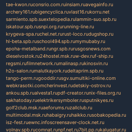
tae-kwon.ru
consrio.com.ru
insiam.ru
avegainfo.ru
archery161.ru
bigencyclica.ru
vlast16.ru
korru.net
sarmiento.spb.su
extelopedia.ru
lammin-suo.spb.ru
iskatour.spb.ru
snpi.org.ru
running-line.ru
krygeva-spa.ru
chel.net.ru
rust-loco.ru
dugshop.ru
hl-beta.spb.ru
school494.spb.ru
mymubaby.ru
epoha-metalband.ru
ngr.spb.ru
rusgosnews.com
dieselvostok.ru
24hostel.msk.ru
w-dev.ru
f-ship.ru
regsmi.ru
filmnetwork.ru
malinasp.ru
kinosvin.ru
h2o-salon.ru
malutkayork.ru
deltaprim.spb.ru
tango-perm.ru
gooddir.ru
sgv.su
multiki-online.com
webkrasotki.com
cherinvest.ru
detskiy-ostrov.ru
ankou.spb.ru
alvesta1.ru
pdf-creator.ru
nix-files.org.ru
sakhatoday.ru
elektrikersymboler.ru
sputnikyes.ru
golf2club.msk.ru
aeforums.ru
zallclub.ru
multimodal.msk.ru
habaigry.ru
haikko.ru
sobakopedia.ru
isz-fest.ru
ewnc.info
screensaver-clock.net.ru
volnav.spb.ru
comnat.ru
npf.net.ru
7bit.pp.ru
kalugatur.ru