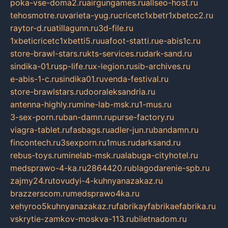
poka-vse-doma2.ru
airgungames.ru
allseo-host.ru
tehosmotre.ru
varieta-yug.ru
cricetc1xbetr1xbetcc2.ru
raytor-d.ru
atillagunn.ru
3d-file.ru
1xbeticricetc1xbetti5.ru
uafoot-statti.ru
e-abis1c.ru
store-brawl-stars.ru
kts-services.ru
dark-sand.ru
sindika-01.ru
sp-life.ru
x-legion.ru
sib-archives.ru
e-abis-1-c.ru
sindika01.ru
venda-festival.ru
store-brawlstars.ru
dooraleksandria.ru
antenna-highly.ru
mine-lab-msk.ru
1-mus.ru
3-sex-porn.ru
ban-damn.ru
purse-factory.ru
viagra-tablet.ru
fasbags.ru
adler-jun.ru
bandamn.ru
fincontech.ru
3sexporn.ru
1mus.ru
darksand.ru
rebus-toys.ru
minelab-msk.ru
alabuga-cityhotel.ru
medsprawo-4-ka.ru
2864420.ru
blagodarenie-spb.ru
zajmy24.ru
tovudyi-4-kuhnyanazakaz.ru
brazzerscom.ru
medsprawo4ka.ru
xehyroo5kuhnyanazakaz.ru
fabrikayfabrikaefabrika.ru
vskrytie-zamkov-moskva-113.ru
biletnadom.ru