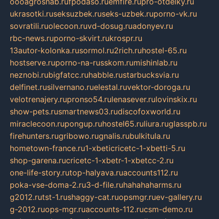
oooagrosnab.ru
fpodaso.ru
emfire.ru
pro-otdelky.ru
ukrasotki.ru
seksuzbek.ru
seks-uzbek.ru
porno-vk.ru
sovratili.ru
olecoon.ru
vd-dosug.ru
adonyev.ru
rbc-news.ru
porno-skvirt.ru
krospr.ru
13autor-kolonka.ru
sormol.ru
2rich.ru
hostel-65.ru
hostserve.ru
porno-na-russkom.ru
mishinlab.ru
neznobi.ru
bigfatcc.ru
habble.ru
starbucksvia.ru
delfinet.ru
silvernano.ru
elestal.ru
vektor-doroga.ru
velotrenajery.ru
pronso54.ru
lenasever.ru
lovinskix.ru
show-pets.ru
smartnews03.ru
discofoxworld.ru
miraclecoon.ru
pongup.ru
hostel65.ru
liura.ru
glasspb.ru
firehunters.ru
gribowo.ru
gnalis.ru
bulkitula.ru
hometown-france.ru
1-xbeticricetc-1-xbetti-5.ru
shop-garena.ru
cricetc-1-xbetr-1-xbetcc-2.ru
one-life-story.ru
top-halyava.ru
accounts112.ru
poka-vse-doma-2.ru
3-d-file.ru
hahahaharms.ru
g2012.ru
tst-1.ru
shaggy-cat.ru
opsmgr.ru
ev-gallery.ru
g-2012.ru
ops-mgr.ru
accounts-112.ru
csm-demo.ru