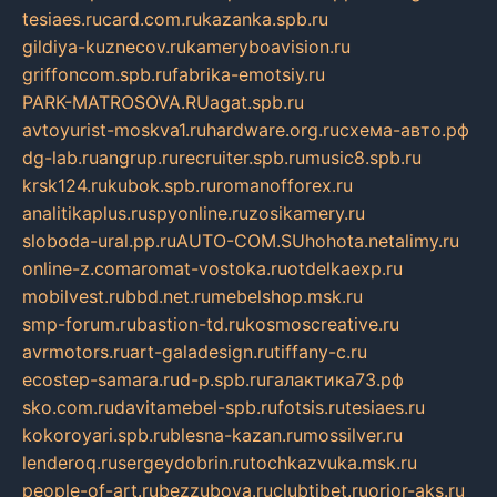
tesiaes.ru
card.com.ru
kazanka.spb.ru
gildiya-kuznecov.ru
kameryboavision.ru
griffoncom.spb.ru
fabrika-emotsiy.ru
PARK-MATROSOVA.RU
agat.spb.ru
avtoyurist-moskva1.ru
hardware.org.ru
схема-авто.рф
dg-lab.ru
angrup.ru
recruiter.spb.ru
music8.spb.ru
krsk124.ru
kubok.spb.ru
romanofforex.ru
analitikaplus.ru
spyonline.ru
zosikamery.ru
sloboda-ural.pp.ru
AUTO-COM.SU
hohota.net
alimy.ru
online-z.com
aromat-vostoka.ru
otdelkaexp.ru
mobilvest.ru
bbd.net.ru
mebelshop.msk.ru
smp-forum.ru
bastion-td.ru
kosmoscreative.ru
avrmotors.ru
art-galadesign.ru
tiffany-c.ru
ecostep-samara.ru
d-p.spb.ru
галактика73.рф
sko.com.ru
davitamebel-spb.ru
fotsis.ru
tesiaes.ru
kokoroyari.spb.ru
blesna-kazan.ru
mossilver.ru
lenderoq.ru
sergeydobrin.ru
tochkazvuka.msk.ru
people-of-art.ru
bezzubova.ru
clubtibet.ru
orior-aks.ru