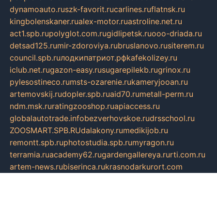
dynamoauto.ru
szk-favorit.ru
carlines.ru
flatnsk.ru
kingbolenskaner.ru
alex-motor.ru
astroline.net.ru
act1.spb.ru
polyglot.com.ru
gidlipetsk.ru
ooo-driada.ru
detsad125.ru
mir-zdoroviya.ru
bruslanovo.ru
siterem.ru
council.spb.ru
лодкипатриот.рф
kafekolizey.ru
iclub.net.ru
gazon-easy.ru
sugarepilekb.ru
grinox.ru
pylesostineco.ru
msts-ozarenie.ru
kameryjooan.ru
artemovskij.ru
dopler.spb.ru
aid70.ru
metall-perm.ru
ndm.msk.ru
ratingzooshop.ru
apiaccess.ru
globalautotrade.info
bezverhovskoe.ru
drsschool.ru
ZOOSMART.SPB.RU
dalakony.ru
medikijob.ru
remontt.spb.ru
photostudia.spb.ru
myragon.ru
terramia.ru
academy62.ru
gardengallereya.ru
rti.com.ru
artem-news.ru
biserinca.ru
krasnodarkurort.com
imshowtv.ru
mebel-v-tule.ru
mobtopik.ru
pcsecurity.net.ru
tool-sib.ru
multimetrunit.ru
sp-tour.ru
fan-cs.ru
santeh-russia.ru
symbian9.net.ru
DSHAIR.RU
tmmotors.spb.ru
xjocuricopii.com
musavtomat.msk.ru