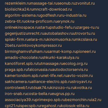
rezemkleim.ru
massage-tai.ru
seonub.ru
zvonitut.ru
biolisichka24.ru
mncraft-download.ru
algoritm-sistema.ru
godflesh.ru
ru-industria.ru
zebra-tlt.ru
okna-proficom.ru
erynok.ru
onlinekinospace.ru
startupstudio-fefu.ru
zarges-ru.ru
gegenjustizunrecht.ru
autobalashov.ru
utrovortu.ru
spiski-firm.ru
elara-m.ru
kinomusorka.ru
mkcslava.ru
2bets.ru
vintovoykompressor.ru
birminghamvsfulham.ru
sarmat-komp.ru
pioneeri.ru
amadis-chocolate.ru
shkurki-karakulya.ru
kanotiforet.spb.ru
tutmassage.ru
ecolog.org.ru
praga.spb.ru
falcorussia.ru
autodoctorservis.ru
kamertondom.spb.ru
net-life.net.ru
avto-vozim.ru
sakhcamera.ru
alliance-electro.spb.ru
stroyavt.ru
controlweb1.ru
tdsak74.ru
kinzozo-ru.ru
kvotka.ru
iron-snab.ru
costa-bella.ru
eugrus.pp.ru
associaciya39.ru
primexpo.spb.ru
bezmorchin.ru
ia2.ru
cpt21.ru
ispecspb.ru
regahost.ru
kolosok-elita.ru