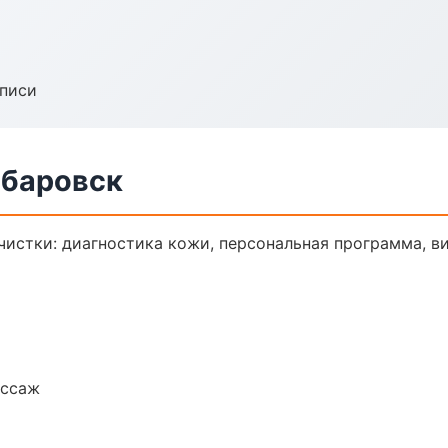
аписи
абаровск
истки: диагностика кожи, персональная программа, в
ассаж