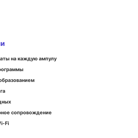
ми
аты на каждую ампулу
программы
образованием
га
одных
урное сопровождение
i-Fi