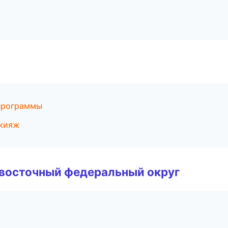
 программы
акияж
евосточный федеральный округ