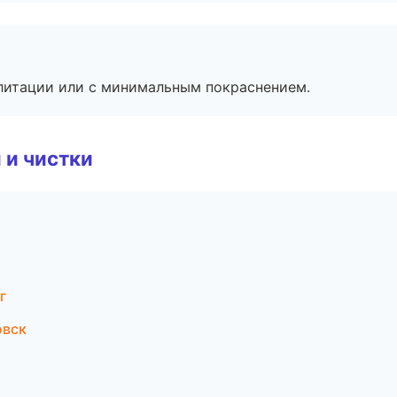
литации или с минимальным покраснением.
 и чистки
г
овск