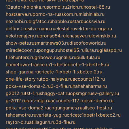
13autor-kolonka.ru
sormol.ru
2rich.ru
hostel-65.ru
hostserve.ru
porno-na-russkom.ru
mishinlab.ru
neznobi.ru
bigfatcc.ru
habble.ru
starbucksvia.ru
delfinet.ru
silvernano.ru
elestal.ru
vektor-doroga.ru
velotrenajery.ru
pronso54.ru
lenasever.ru
lovinskix.ru
show-pets.ru
smartnews03.ru
discofoxworld.ru
miraclecoon.ru
pongup.ru
hostel65.ru
liura.ru
glasspb.ru
firehunters.ru
gribowo.ru
gnalis.ru
bulkitula.ru
hometown-france.ru
1-xbeticricetc-1-xbetti-5.ru
shop-garena.ru
cricetc-1-xbetr-1-xbetcc-2.ru
one-life-story.ru
top-halyava.ru
accounts112.ru
poka-vse-doma-2.ru
3-d-file.ru
hahahaharms.ru
g2012.ru
tst-1.ru
shaggy-cat.ru
opsmgr.ru
ev-gallery.ru
g-2012.ru
ops-mgr.ru
accounts-112.ru
csm-demo.ru
poka-vse-doma2.ru
airgungames.ru
allseo-host.ru
tehosmotre.ru
varieta-yug.ru
cricetc1xbetr1xbetcc2.ru
raytor-d.ru
atillagunn.ru
3d-file.ru