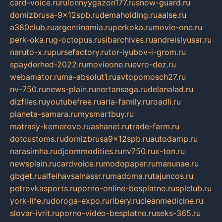
card-voice.ru
rulonnyygazon177.ru
snow-guard.ru
domizbrusa-9x12spb.ru
demaholding.ru
aalse.ru
a380club.ru
argentinamia.ru
perkoka.ru
movie-one.ru
perk-oka.ru
g-octopus.ru
sibarchives.ru
andreislyusar.ru
naruto-x.ru
pursefactory.ru
tor-lyubov-i-grom.ru
spayderhed-2022.ru
movieone.ru
evro-dez.ru
webamator.ru
ma-absolut1.ru
avtopomosch27.ru
nv-750.ru
news-plain.ru
nertansaga.ru
delanalad.ru
dizfiles.ru
youtubefree.ru
aria-family.ru
roadli.ru
planeta-samara.ru
mysmartbuy.ru
matrasy-kemerovo.ru
ashanet.ru
trade-farm.ru
dotcustoms.ru
domizbrusa9x12spb.ru
autodamp.ru
narasimha.ru
djcommodities.ru
nv750.ru
x-ton.ru
newsplain.ru
cardvoice.ru
modopaper.ru
manunae.ru
gbget.ru
alfeihavsalnassr.ru
madoma.ru
tajuncos.ru
petrovkasports.ru
porno-online-besplatno.ru
splclub.ru
york-life.ru
doroga-expo.ru
ribery.ru
cleanmedicine.ru
slovar-ivrit.ru
porno-video-besplatno.ru
seks-365.ru