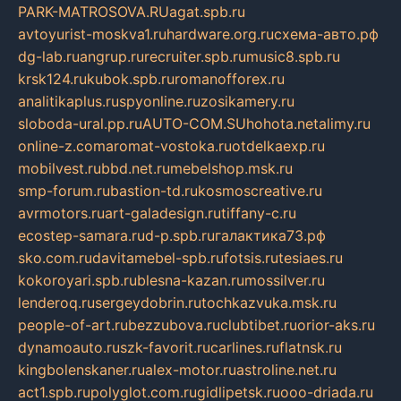
PARK-MATROSOVA.RU
agat.spb.ru
avtoyurist-moskva1.ru
hardware.org.ru
схема-авто.рф
dg-lab.ru
angrup.ru
recruiter.spb.ru
music8.spb.ru
krsk124.ru
kubok.spb.ru
romanofforex.ru
analitikaplus.ru
spyonline.ru
zosikamery.ru
sloboda-ural.pp.ru
AUTO-COM.SU
hohota.net
alimy.ru
online-z.com
aromat-vostoka.ru
otdelkaexp.ru
mobilvest.ru
bbd.net.ru
mebelshop.msk.ru
smp-forum.ru
bastion-td.ru
kosmoscreative.ru
avrmotors.ru
art-galadesign.ru
tiffany-c.ru
ecostep-samara.ru
d-p.spb.ru
галактика73.рф
sko.com.ru
davitamebel-spb.ru
fotsis.ru
tesiaes.ru
kokoroyari.spb.ru
blesna-kazan.ru
mossilver.ru
lenderoq.ru
sergeydobrin.ru
tochkazvuka.msk.ru
people-of-art.ru
bezzubova.ru
clubtibet.ru
orior-aks.ru
dynamoauto.ru
szk-favorit.ru
carlines.ru
flatnsk.ru
kingbolenskaner.ru
alex-motor.ru
astroline.net.ru
act1.spb.ru
polyglot.com.ru
gidlipetsk.ru
ooo-driada.ru