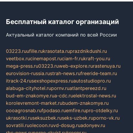
Бесплатный каталог организаций
Актуальный каталог компаний по всей России
03223.ru
ufille.ru
krasotata.ru
prazdnikdushi.ru
veetbox.ru
cinemapost.ru
ciam-fr.ru
kraft-you.ru
mega-press.ru
03223.ru
web-explore.ru
rastenuya.ru
eurovision-russia.ru
strah-news.ru
freeride-team.ru
itrack-24.ru
sexshopexpress.ru
autostudiopro.ru
alabuga-cityhotel.ru
pornv.ru
atlantpereezd.ru
bud-em-znakomye.ru
a-cdc.ru
elektrostal-news.ru
korolevremont-market.ru
budem-znakomye.ru
oooagrosnab.ru
fpodaso.ru
emfire.ru
pro-otdelky.ru
ukrasotki.ru
seksuzbek.ru
seks-uzbek.ru
porno-vk.ru
sovratili.ru
olecoon.ru
vd-dosug.ru
adonyev.ru
rbc-news.ru
porno-skvirt.ru
krospr.ru