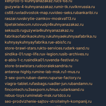
xehyroo-5-kuhnyanazakaz.ru
cs-68.ru
guzywia-4-kuhnyanazakaz.ru
mir-tk.ru
vlknrussia.ru
cs68.ru
vladivostok-map.ru
video-seks.ru
bankaribi.ru
raszar.ru
vskrytie-zamkov-moskva113.ru
lipetsktelecom.ru
tovudyi4kuhnyanazakaz.ru
seksuzb.ru
guzywia4kuhnyanazakaz.ru
fabrikaofabrikaokuhny.ru
kuhnyaekuhnyaafabrika.ru
kuhnyaykuhnyayfabrika.ru
e-abis1c.ru
store-brawl-stars.ru
kts-services.ru
dark-sand.ru
sindika-01.ru
sp-life.ru
x-legion.ru
sib-archives.ru
e-abis-1-c.ru
sindika01.ru
venda-festival.ru
store-brawlstars.ru
dooraleksandria.ru
antenna-highly.ru
mine-lab-msk.ru
1-mus.ru
3-sex-porn.ru
ban-damn.ru
purse-factory.ru
viagra-tablet.ru
fasbags.ru
adler-jun.ru
bandamn.ru
fincontech.ru
3sexporn.ru
1mus.ru
darksand.ru
rebus-toys.ru
minelab-msk.ru
rtdco.ru
seo-prodvizhenie-sajtov-stroitelnyh-kompanij.ru