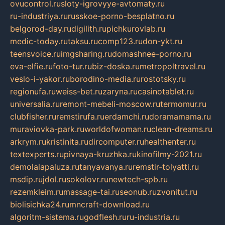
ovucontrol.ru
sloty-igrovyye-avtomaty.ru
ru-industriya.ru
russkoe-porno-besplatno.ru
belgorod-day.ru
digilith.ru
pichkurovlab.ru
medic-today.ru
taksu.ru
comp123.ru
don-ykt.ru
teensvoice.ru
imgsharing.ru
domashnee-porno.ru
eva-elfie.ru
foto-tur.ru
biz-doska.ru
metropoltravel.ru
veslo-i-yakor.ru
borodino-media.ru
rostotsky.ru
regionufa.ru
weiss-bet.ru
zaryna.ru
casinotablet.ru
universalia.ru
remont-mebeli-moscow.ru
termomur.ru
clubfisher.ru
remstirufa.ru
erdamchi.ru
doramamama.ru
muraviovka-park.ru
worldofwoman.ru
clean-dreams.ru
arkrym.ru
kristinita.ru
dircomputer.ru
healthenter.ru
textexperts.ru
pivnaya-kruzhka.ru
kinofilmy-2021.ru
demolalapaluza.ru
tanyavanya.ru
remstir-tolyatti.ru
msdip.ru
jdol.ru
sokolovr.ru
newtech-spb.ru
rezemkleim.ru
massage-tai.ru
seonub.ru
zvonitut.ru
biolisichka24.ru
mncraft-download.ru
algoritm-sistema.ru
godflesh.ru
ru-industria.ru