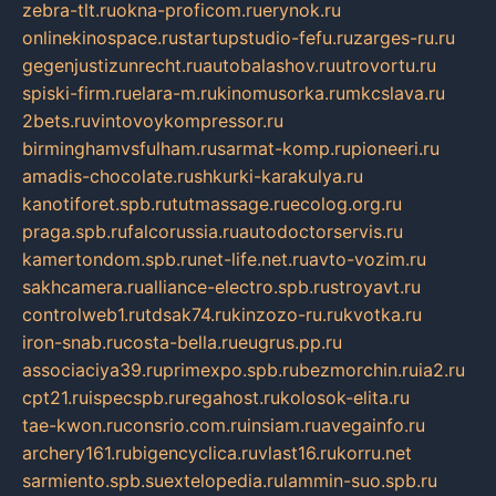
zebra-tlt.ru
okna-proficom.ru
erynok.ru
onlinekinospace.ru
startupstudio-fefu.ru
zarges-ru.ru
gegenjustizunrecht.ru
autobalashov.ru
utrovortu.ru
spiski-firm.ru
elara-m.ru
kinomusorka.ru
mkcslava.ru
2bets.ru
vintovoykompressor.ru
birminghamvsfulham.ru
sarmat-komp.ru
pioneeri.ru
amadis-chocolate.ru
shkurki-karakulya.ru
kanotiforet.spb.ru
tutmassage.ru
ecolog.org.ru
praga.spb.ru
falcorussia.ru
autodoctorservis.ru
kamertondom.spb.ru
net-life.net.ru
avto-vozim.ru
sakhcamera.ru
alliance-electro.spb.ru
stroyavt.ru
controlweb1.ru
tdsak74.ru
kinzozo-ru.ru
kvotka.ru
iron-snab.ru
costa-bella.ru
eugrus.pp.ru
associaciya39.ru
primexpo.spb.ru
bezmorchin.ru
ia2.ru
cpt21.ru
ispecspb.ru
regahost.ru
kolosok-elita.ru
tae-kwon.ru
consrio.com.ru
insiam.ru
avegainfo.ru
archery161.ru
bigencyclica.ru
vlast16.ru
korru.net
sarmiento.spb.su
extelopedia.ru
lammin-suo.spb.ru