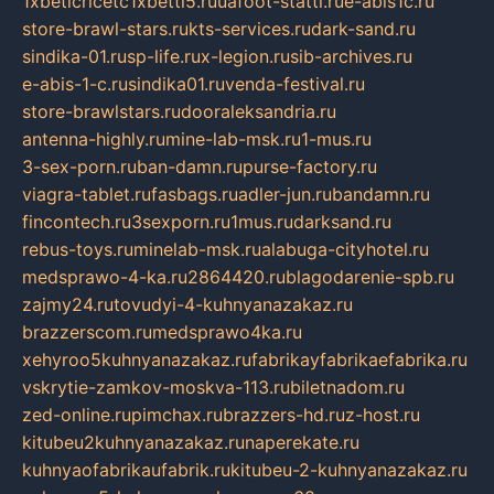
1xbeticricetc1xbetti5.ru
uafoot-statti.ru
e-abis1c.ru
store-brawl-stars.ru
kts-services.ru
dark-sand.ru
sindika-01.ru
sp-life.ru
x-legion.ru
sib-archives.ru
e-abis-1-c.ru
sindika01.ru
venda-festival.ru
store-brawlstars.ru
dooraleksandria.ru
antenna-highly.ru
mine-lab-msk.ru
1-mus.ru
3-sex-porn.ru
ban-damn.ru
purse-factory.ru
viagra-tablet.ru
fasbags.ru
adler-jun.ru
bandamn.ru
fincontech.ru
3sexporn.ru
1mus.ru
darksand.ru
rebus-toys.ru
minelab-msk.ru
alabuga-cityhotel.ru
medsprawo-4-ka.ru
2864420.ru
blagodarenie-spb.ru
zajmy24.ru
tovudyi-4-kuhnyanazakaz.ru
brazzerscom.ru
medsprawo4ka.ru
xehyroo5kuhnyanazakaz.ru
fabrikayfabrikaefabrika.ru
vskrytie-zamkov-moskva-113.ru
biletnadom.ru
zed-online.ru
pimchax.ru
brazzers-hd.ru
z-host.ru
kitubeu2kuhnyanazakaz.ru
naperekate.ru
kuhnyaofabrikaufabrik.ru
kitubeu-2-kuhnyanazakaz.ru