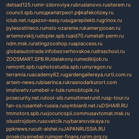
detsad125.ru
mir-zdoroviya.ru
bruslanovo.ru
siterem.ru
council.spb.ru
лодкипатриот.рф
kafekolizey.ru
iclub.net.ru
gazon-easy.ru
sugarepilekb.ru
grinox.ru
pylesostineco.ru
msts-ozarenie.ru
kameryjooan.ru
artemovskij.ru
dopler.spb.ru
aid70.ru
metall-perm.ru
ndm.msk.ru
ratingzooshop.ru
apiaccess.ru
globalautotrade.info
bezverhovskoe.ru
drsschool.ru
ZOOSMART.SPB.RU
dalakony.ru
medikijob.ru
remontt.spb.ru
photostudia.spb.ru
myragon.ru
terramia.ru
academy62.ru
gardengallereya.ru
rti.com.ru
artem-news.ru
biserinca.ru
krasnodarkurort.com
imshowtv.ru
mebel-v-tule.ru
mobtopik.ru
pcsecurity.net.ru
tool-sib.ru
multimetrunit.ru
sp-tour.ru
fan-cs.ru
santeh-russia.ru
symbian9.net.ru
DSHAIR.RU
tmmotors.spb.ru
xjocuricopii.com
musavtomat.msk.ru
obustrojdom.ru
sovetcik.ru
ybaranovskaya.ru
ppknews.ru
cult-alshei.ru
JAPANRUSSIA.RU
proekciyamebel.ru
imper-finans.ru
rim.org.ru