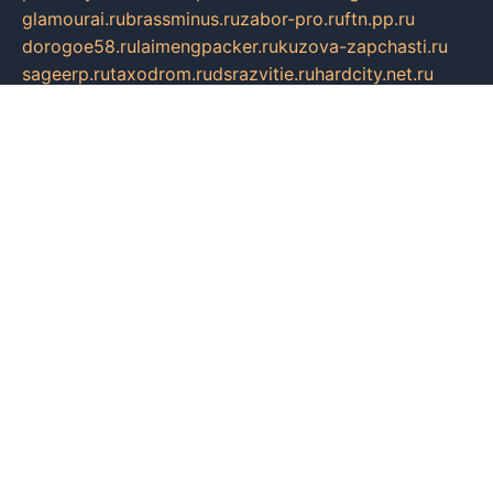
glamourai.ru
brassminus.ru
zabor-pro.ru
ftn.pp.ru
dorogoe58.ru
laimengpacker.ru
kuzova-zapchasti.ru
sageerp.ru
taxodrom.ru
dsrazvitie.ru
hardcity.net.ru
ratinghomegames.ru
topservice25.ru
gubernyan.ru
gtglasslined.ru
ii4.ru
tssport.spb.ru
andorra24.com
blackwallstreet.ru
oboimos.ru
optim-doors.com.ru
ikuch.ru
nycr.org.ru
npa21.ru
vremya-ch.spb.ru
desert000.ru
ivtorgi.ru
ifiori.ru
catalog-statei.ru
dcv.org.ru
spetsmaster174.ru
ipkameryhiseeu.ru
dum26.ru
ruspol.spb.ru
fr-opendp.ru
kam-solnyshko.ru
cheyenne-arapaho.ru
sevzapmetal.spb.ru
ted-lapidus.spb.ru
parasite-eliminator.ru
sigma-complete.ru
modernworld.ru
dama-moda.ru
eholot-group.ru
sk-nvkz.ru
DRONGOLD.RU
democratia2.ru
i-farmer.ru
mass-sport.org
jablonex.spb.ru
bookmess.ru
linkword.ru
refineua.com.ru
cs-spec.net.ru
altay-mebel.ru
DNK-THEATRE.RU
mechaniks.spb.ru
ipcamtechage.ru