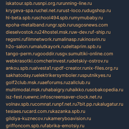
iskatour.spb.ru
snpi.org.ru
running-line.ru
krygeva-spa.ru
chel.net.ru
rust-loco.ru
dugshop.ru
hl-beta.spb.ru
school494.spb.ru
mymubaby.ru
epoha-metalband.ru
ngr.spb.ru
rusgosnews.com
dieselvostok.ru
24hostel.msk.ru
w-dev.ru
f-ship.ru
regsmi.ru
filmnetwork.ru
malinasp.ru
kinosvin.ru
h2o-salon.ru
malutkayork.ru
deltaprim.spb.ru
tango-perm.ru
gooddir.ru
sgv.su
multiki-online.com
webkrasotki.com
cherinvest.ru
detskiy-ostrov.ru
ankou.spb.ru
alvesta1.ru
pdf-creator.ru
nix-files.org.ru
sakhatoday.ru
elektrikersymboler.ru
sputnikyes.ru
golf2club.msk.ru
aeforums.ru
zallclub.ru
multimodal.msk.ru
habaigry.ru
haikko.ru
sobakopedia.ru
isz-fest.ru
ewnc.info
screensaver-clock.net.ru
volnav.spb.ru
comnat.ru
npf.net.ru
7bit.pp.ru
kalugatur.ru
tesiaes.ru
card.com.ru
kazanka.spb.ru
gildiya-kuznecov.ru
kameryboavision.ru
griffoncom.spb.ru
fabrika-emotsiy.ru