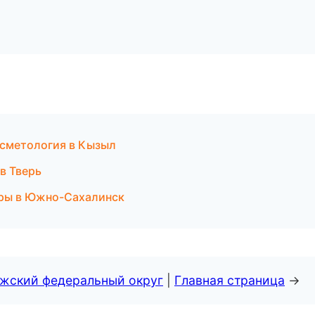
косметология в Кызыл
в Тверь
уры в Южно-Сахалинск
лжский федеральный округ
|
Главная страница
→