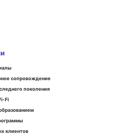
ми
риалы
урное сопровождение
следнего поколения
i-Fi
образованием
программы
ых клиентов