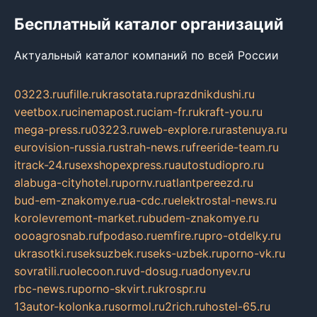
Бесплатный каталог организаций
Актуальный каталог компаний по всей России
03223.ru
ufille.ru
krasotata.ru
prazdnikdushi.ru
veetbox.ru
cinemapost.ru
ciam-fr.ru
kraft-you.ru
mega-press.ru
03223.ru
web-explore.ru
rastenuya.ru
eurovision-russia.ru
strah-news.ru
freeride-team.ru
itrack-24.ru
sexshopexpress.ru
autostudiopro.ru
alabuga-cityhotel.ru
pornv.ru
atlantpereezd.ru
bud-em-znakomye.ru
a-cdc.ru
elektrostal-news.ru
korolevremont-market.ru
budem-znakomye.ru
oooagrosnab.ru
fpodaso.ru
emfire.ru
pro-otdelky.ru
ukrasotki.ru
seksuzbek.ru
seks-uzbek.ru
porno-vk.ru
sovratili.ru
olecoon.ru
vd-dosug.ru
adonyev.ru
rbc-news.ru
porno-skvirt.ru
krospr.ru
13autor-kolonka.ru
sormol.ru
2rich.ru
hostel-65.ru