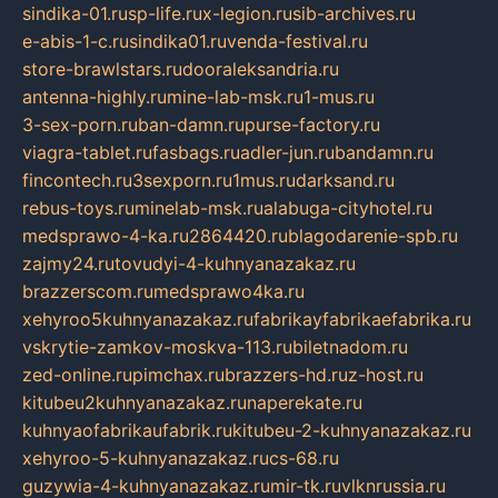
sindika-01.ru
sp-life.ru
x-legion.ru
sib-archives.ru
e-abis-1-c.ru
sindika01.ru
venda-festival.ru
store-brawlstars.ru
dooraleksandria.ru
antenna-highly.ru
mine-lab-msk.ru
1-mus.ru
3-sex-porn.ru
ban-damn.ru
purse-factory.ru
viagra-tablet.ru
fasbags.ru
adler-jun.ru
bandamn.ru
fincontech.ru
3sexporn.ru
1mus.ru
darksand.ru
rebus-toys.ru
minelab-msk.ru
alabuga-cityhotel.ru
medsprawo-4-ka.ru
2864420.ru
blagodarenie-spb.ru
zajmy24.ru
tovudyi-4-kuhnyanazakaz.ru
brazzerscom.ru
medsprawo4ka.ru
xehyroo5kuhnyanazakaz.ru
fabrikayfabrikaefabrika.ru
vskrytie-zamkov-moskva-113.ru
biletnadom.ru
zed-online.ru
pimchax.ru
brazzers-hd.ru
z-host.ru
kitubeu2kuhnyanazakaz.ru
naperekate.ru
kuhnyaofabrikaufabrik.ru
kitubeu-2-kuhnyanazakaz.ru
xehyroo-5-kuhnyanazakaz.ru
cs-68.ru
guzywia-4-kuhnyanazakaz.ru
mir-tk.ru
vlknrussia.ru