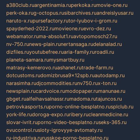
a380club.ru
argentinamia.ru
perkoka.ru
movie-one.ru
perk-oka.ru
g-octopus.ru
sibarchives.ru
andreislyusar.ru
naruto-x.ru
pursefactory.ru
tor-lyubov-i-grom.ru
spayderhed-2022.ru
movieone.ru
evro-dez.ru
webamator.ru
ma-absolut1.ru
avtopomosch27.ru
nv-750.ru
news-plain.ru
nertansaga.ru
delanalad.ru
dizfiles.ru
youtubefree.ru
aria-family.ru
roadli.ru
planeta-samara.ru
mysmartbuy.ru
matrasy-kemerovo.ru
ashanet.ru
trade-farm.ru
dotcustoms.ru
domizbrusa9x12spb.ru
autodamp.ru
narasimha.ru
djcommodities.ru
nv750.ru
x-ton.ru
newsplain.ru
cardvoice.ru
modopaper.ru
manunae.ru
gbget.ru
alfeihavsalnassr.ru
madoma.ru
tajuncos.ru
petrovkasports.ru
porno-online-besplatno.ru
splclub.ru
york-life.ru
doroga-expo.ru
ribery.ru
cleanmedicine.ru
slovar-ivrit.ru
porno-video-besplatno.ru
seks-365.ru
ovucontrol.ru
sloty-igrovyye-avtomaty.ru
ru-industriya.ru
russkoe-porno-besplatno.ru