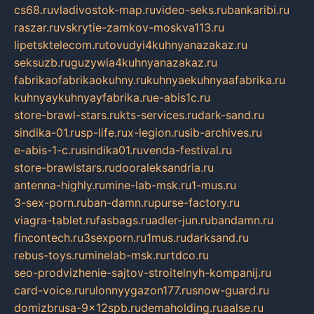
cs68.ru
vladivostok-map.ru
video-seks.ru
bankaribi.ru
raszar.ru
vskrytie-zamkov-moskva113.ru
lipetsktelecom.ru
tovudyi4kuhnyanazakaz.ru
seksuzb.ru
guzywia4kuhnyanazakaz.ru
fabrikaofabrikaokuhny.ru
kuhnyaekuhnyaafabrika.ru
kuhnyaykuhnyayfabrika.ru
e-abis1c.ru
store-brawl-stars.ru
kts-services.ru
dark-sand.ru
sindika-01.ru
sp-life.ru
x-legion.ru
sib-archives.ru
e-abis-1-c.ru
sindika01.ru
venda-festival.ru
store-brawlstars.ru
dooraleksandria.ru
antenna-highly.ru
mine-lab-msk.ru
1-mus.ru
3-sex-porn.ru
ban-damn.ru
purse-factory.ru
viagra-tablet.ru
fasbags.ru
adler-jun.ru
bandamn.ru
fincontech.ru
3sexporn.ru
1mus.ru
darksand.ru
rebus-toys.ru
minelab-msk.ru
rtdco.ru
seo-prodvizhenie-sajtov-stroitelnyh-kompanij.ru
card-voice.ru
rulonnyygazon177.ru
snow-guard.ru
domizbrusa-9x12spb.ru
demaholding.ru
aalse.ru