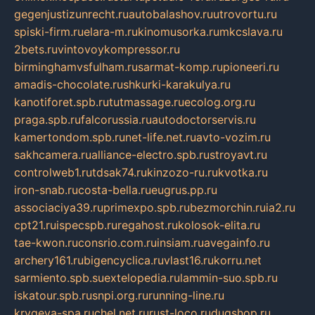
gegenjustizunrecht.ru
autobalashov.ru
utrovortu.ru
spiski-firm.ru
elara-m.ru
kinomusorka.ru
mkcslava.ru
2bets.ru
vintovoykompressor.ru
birminghamvsfulham.ru
sarmat-komp.ru
pioneeri.ru
amadis-chocolate.ru
shkurki-karakulya.ru
kanotiforet.spb.ru
tutmassage.ru
ecolog.org.ru
praga.spb.ru
falcorussia.ru
autodoctorservis.ru
kamertondom.spb.ru
net-life.net.ru
avto-vozim.ru
sakhcamera.ru
alliance-electro.spb.ru
stroyavt.ru
controlweb1.ru
tdsak74.ru
kinzozo-ru.ru
kvotka.ru
iron-snab.ru
costa-bella.ru
eugrus.pp.ru
associaciya39.ru
primexpo.spb.ru
bezmorchin.ru
ia2.ru
cpt21.ru
ispecspb.ru
regahost.ru
kolosok-elita.ru
tae-kwon.ru
consrio.com.ru
insiam.ru
avegainfo.ru
archery161.ru
bigencyclica.ru
vlast16.ru
korru.net
sarmiento.spb.su
extelopedia.ru
lammin-suo.spb.ru
iskatour.spb.ru
snpi.org.ru
running-line.ru
krygeva-spa.ru
chel.net.ru
rust-loco.ru
dugshop.ru