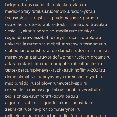
belgorod-day.ru
digilith.ru
pichkurovlab.ru
medic-today.ru
taksu.ru
comp123.ru
don-ykt.ru
teensvoice.ru
imgsharing.ru
domashnee-porno.ru
eva-elfie.ru
foto-tur.ru
biz-doska.ru
metropoltravel.ru
veslo-i-yakor.ru
borodino-media.ru
rostotsky.ru
regionufa.ru
weiss-bet.ru
zaryna.ru
casinotablet.ru
universalia.ru
remont-mebeli-moscow.ru
termomur.ru
clubfisher.ru
remstirufa.ru
erdamchi.ru
doramamama.ru
muraviovka-park.ru
worldofwoman.ru
clean-dreams.ru
arkrym.ru
kristinita.ru
dircomputer.ru
healthenter.ru
textexperts.ru
pivnaya-kruzhka.ru
kinofilmy-2021.ru
demolalapaluza.ru
tanyavanya.ru
remstir-tolyatti.ru
msdip.ru
jdol.ru
sokolovr.ru
newtech-spb.ru
rezemkleim.ru
massage-tai.ru
seonub.ru
zvonitut.ru
biolisichka24.ru
mncraft-download.ru
algoritm-sistema.ru
godflesh.ru
ru-industria.ru
zebra-tlt.ru
okna-proficom.ru
erynok.ru
onlinekinospace.ru
startupstudio-fefu.ru
zarges-ru.ru