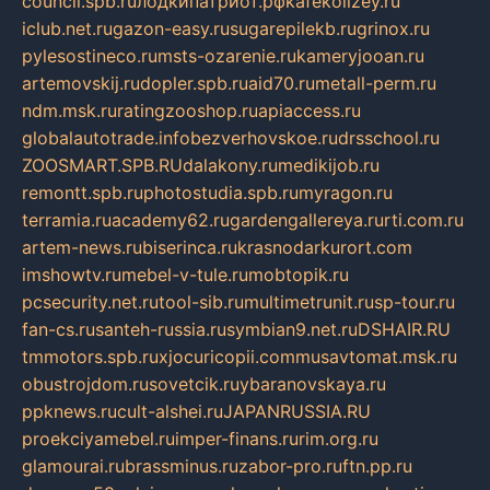
council.spb.ru
лодкипатриот.рф
kafekolizey.ru
iclub.net.ru
gazon-easy.ru
sugarepilekb.ru
grinox.ru
pylesostineco.ru
msts-ozarenie.ru
kameryjooan.ru
artemovskij.ru
dopler.spb.ru
aid70.ru
metall-perm.ru
ndm.msk.ru
ratingzooshop.ru
apiaccess.ru
globalautotrade.info
bezverhovskoe.ru
drsschool.ru
ZOOSMART.SPB.RU
dalakony.ru
medikijob.ru
remontt.spb.ru
photostudia.spb.ru
myragon.ru
terramia.ru
academy62.ru
gardengallereya.ru
rti.com.ru
artem-news.ru
biserinca.ru
krasnodarkurort.com
imshowtv.ru
mebel-v-tule.ru
mobtopik.ru
pcsecurity.net.ru
tool-sib.ru
multimetrunit.ru
sp-tour.ru
fan-cs.ru
santeh-russia.ru
symbian9.net.ru
DSHAIR.RU
tmmotors.spb.ru
xjocuricopii.com
musavtomat.msk.ru
obustrojdom.ru
sovetcik.ru
ybaranovskaya.ru
ppknews.ru
cult-alshei.ru
JAPANRUSSIA.RU
proekciyamebel.ru
imper-finans.ru
rim.org.ru
glamourai.ru
brassminus.ru
zabor-pro.ru
ftn.pp.ru