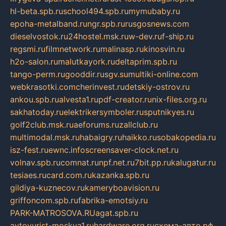
hl-beta.spb.ru
school494.spb.ru
mymubaby.ru
epoha-metalband.ru
ngr.spb.ru
rusgosnews.com
dieselvostok.ru
24hostel.msk.ru
w-dev.ru
f-ship.ru
regsmi.ru
filmnetwork.ru
malinasp.ru
kinosvin.ru
h2o-salon.ru
malutkayork.ru
deltaprim.spb.ru
tango-perm.ru
gooddir.ru
sgv.su
multiki-online.com
webkrasotki.com
cherinvest.ru
detskiy-ostrov.ru
ankou.spb.ru
alvesta1.ru
pdf-creator.ru
nix-files.org.ru
sakhatoday.ru
elektrikersymboler.ru
sputnikyes.ru
golf2club.msk.ru
aeforums.ru
zallclub.ru
multimodal.msk.ru
habaigry.ru
haikko.ru
sobakopedia.ru
isz-fest.ru
ewnc.info
screensaver-clock.net.ru
volnav.spb.ru
comnat.ru
npf.net.ru
7bit.pp.ru
kalugatur.ru
tesiaes.ru
card.com.ru
kazanka.spb.ru
gildiya-kuznecov.ru
kameryboavision.ru
griffoncom.spb.ru
fabrika-emotsiy.ru
PARK-MATROSOVA.RU
agat.spb.ru
avtoyurist-moskva1.ru
hardware.org.ru
схема-авто.рф