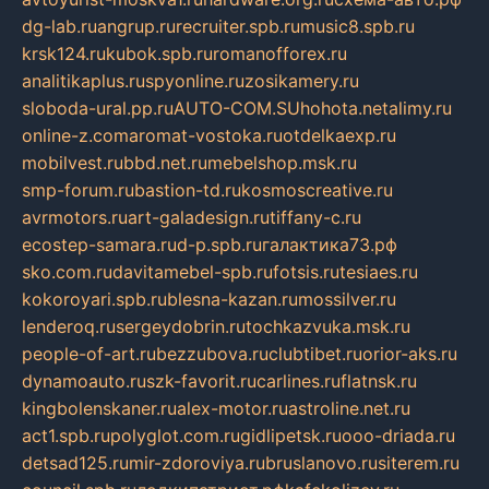
dg-lab.ru
angrup.ru
recruiter.spb.ru
music8.spb.ru
krsk124.ru
kubok.spb.ru
romanofforex.ru
analitikaplus.ru
spyonline.ru
zosikamery.ru
sloboda-ural.pp.ru
AUTO-COM.SU
hohota.net
alimy.ru
online-z.com
aromat-vostoka.ru
otdelkaexp.ru
mobilvest.ru
bbd.net.ru
mebelshop.msk.ru
smp-forum.ru
bastion-td.ru
kosmoscreative.ru
avrmotors.ru
art-galadesign.ru
tiffany-c.ru
ecostep-samara.ru
d-p.spb.ru
галактика73.рф
sko.com.ru
davitamebel-spb.ru
fotsis.ru
tesiaes.ru
kokoroyari.spb.ru
blesna-kazan.ru
mossilver.ru
lenderoq.ru
sergeydobrin.ru
tochkazvuka.msk.ru
people-of-art.ru
bezzubova.ru
clubtibet.ru
orior-aks.ru
dynamoauto.ru
szk-favorit.ru
carlines.ru
flatnsk.ru
kingbolenskaner.ru
alex-motor.ru
astroline.net.ru
act1.spb.ru
polyglot.com.ru
gidlipetsk.ru
ooo-driada.ru
detsad125.ru
mir-zdoroviya.ru
bruslanovo.ru
siterem.ru