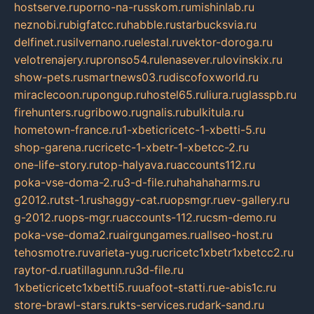
hostserve.ru
porno-na-russkom.ru
mishinlab.ru
neznobi.ru
bigfatcc.ru
habble.ru
starbucksvia.ru
delfinet.ru
silvernano.ru
elestal.ru
vektor-doroga.ru
velotrenajery.ru
pronso54.ru
lenasever.ru
lovinskix.ru
show-pets.ru
smartnews03.ru
discofoxworld.ru
miraclecoon.ru
pongup.ru
hostel65.ru
liura.ru
glasspb.ru
firehunters.ru
gribowo.ru
gnalis.ru
bulkitula.ru
hometown-france.ru
1-xbeticricetc-1-xbetti-5.ru
shop-garena.ru
cricetc-1-xbetr-1-xbetcc-2.ru
one-life-story.ru
top-halyava.ru
accounts112.ru
poka-vse-doma-2.ru
3-d-file.ru
hahahaharms.ru
g2012.ru
tst-1.ru
shaggy-cat.ru
opsmgr.ru
ev-gallery.ru
g-2012.ru
ops-mgr.ru
accounts-112.ru
csm-demo.ru
poka-vse-doma2.ru
airgungames.ru
allseo-host.ru
tehosmotre.ru
varieta-yug.ru
cricetc1xbetr1xbetcc2.ru
raytor-d.ru
atillagunn.ru
3d-file.ru
1xbeticricetc1xbetti5.ru
uafoot-statti.ru
e-abis1c.ru
store-brawl-stars.ru
kts-services.ru
dark-sand.ru