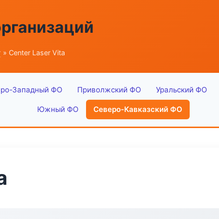
организаций
г
» Center Laser Vita
ро-Западный ФО
Приволжский ФО
Уральский ФО
Южный ФО
Северо-Кавказский ФО
a