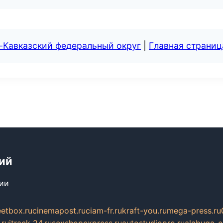
-Кавказский федеральный округ
|
Главная страниц
ий
сии
eetbox.ru
cinemapost.ru
ciam-fr.ru
kraft-you.ru
mega-press.ru