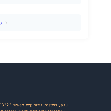
а
→
03223.ru
web-explore.ru
rastenuya.ru