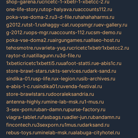
shop-garena.ru
cricetc-1-xbetr-1-xbetcc-2.ru
one-life-story.ru
top-halyava.ru
accounts112.ru
poka-vse-doma-2.ru
3-d-file.ru
hahahaharms.ru
g2012.ru
tst-1.ru
shaggy-cat.ru
opsmgr.ru
ev-gallery.ru
g-2012.ru
ops-mgr.ru
accounts-112.ru
csm-demo.ru
poka-vse-doma2.ru
airgungames.ru
allseo-host.ru
tehosmotre.ru
varieta-yug.ru
cricetc1xbetr1xbetcc2.ru
raytor-d.ru
atillagunn.ru
3d-file.ru
1xbeticricetc1xbetti5.ru
uafoot-statti.ru
e-abis1c.ru
store-brawl-stars.ru
kts-services.ru
dark-sand.ru
sindika-01.ru
sp-life.ru
x-legion.ru
sib-archives.ru
e-abis-1-c.ru
sindika01.ru
venda-festival.ru
store-brawlstars.ru
dooraleksandria.ru
antenna-highly.ru
mine-lab-msk.ru
1-mus.ru
3-sex-porn.ru
ban-damn.ru
purse-factory.ru
viagra-tablet.ru
fasbags.ru
adler-jun.ru
bandamn.ru
fincontech.ru
3sexporn.ru
1mus.ru
darksand.ru
rebus-toys.ru
minelab-msk.ru
alabuga-cityhotel.ru