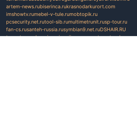
artem-news.ru
biserinca.ru
krasnodarkurort.com
imshowtv.ru
mebel-v-tule.ru
mobtopik.ru
pcsecurity.net.ru
tool-sib.ru
multimetrunit.ru
sp-tour.ru
fan-cs.ru
santeh-russia.ru
symbian9.net.ru
DSHAIR.RU
tmmotors.spb.ru
xjocuricopii.com
musavtomat.msk.ru
obustrojdom.ru
sovetcik.ru
ybaranovskaya.ru
ppknews.ru
cult-alshei.ru
JAPANRUSSIA.RU
proekciyamebel.ru
imper-finans.ru
rim.org.ru
glamourai.ru
brassminus.ru
zabor-pro.ru
ftn.pp.ru
dorogoe58.ru
laimengpacker.ru
kuzova-zapchasti.ru
sageerp.ru
taxodrom.ru
dsrazvitie.ru
hardcity.net.ru
ratinghomegames.ru
topservice25.ru
gubernyan.ru
gtglasslined.ru
ii4.ru
tssport.spb.ru
andorra24.com
blackwallstreet.ru
oboimos.ru
optim-doors.com.ru
ikuch.ru
nycr.org.ru
npa21.ru
vremya-ch.spb.ru
desert000.ru
ivtorgi.ru
ifiori.ru
catalog-statei.ru
dcv.org.ru
spetsmaster174.ru
ipkameryhiseeu.ru
dum26.ru
ruspol.spb.ru
fr-opendp.ru
kam-solnyshko.ru