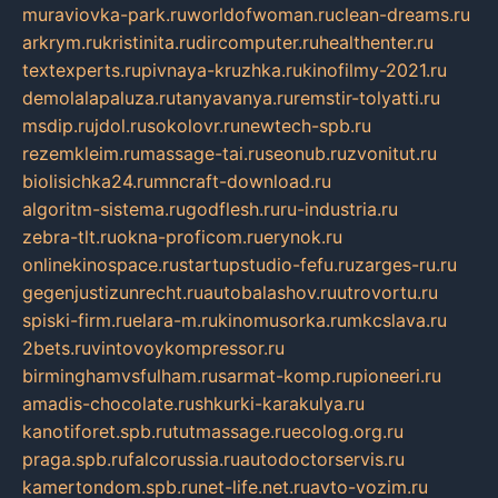
muraviovka-park.ru
worldofwoman.ru
clean-dreams.ru
arkrym.ru
kristinita.ru
dircomputer.ru
healthenter.ru
textexperts.ru
pivnaya-kruzhka.ru
kinofilmy-2021.ru
demolalapaluza.ru
tanyavanya.ru
remstir-tolyatti.ru
msdip.ru
jdol.ru
sokolovr.ru
newtech-spb.ru
rezemkleim.ru
massage-tai.ru
seonub.ru
zvonitut.ru
biolisichka24.ru
mncraft-download.ru
algoritm-sistema.ru
godflesh.ru
ru-industria.ru
zebra-tlt.ru
okna-proficom.ru
erynok.ru
onlinekinospace.ru
startupstudio-fefu.ru
zarges-ru.ru
gegenjustizunrecht.ru
autobalashov.ru
utrovortu.ru
spiski-firm.ru
elara-m.ru
kinomusorka.ru
mkcslava.ru
2bets.ru
vintovoykompressor.ru
birminghamvsfulham.ru
sarmat-komp.ru
pioneeri.ru
amadis-chocolate.ru
shkurki-karakulya.ru
kanotiforet.spb.ru
tutmassage.ru
ecolog.org.ru
praga.spb.ru
falcorussia.ru
autodoctorservis.ru
kamertondom.spb.ru
net-life.net.ru
avto-vozim.ru