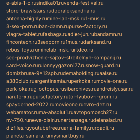
e-abis-1-c.ru
sindika01.ru
venda-festival.ru
store-brawlstars.ru
dooraleksandria.ru
antenna-highly.ru
mine-lab-msk.ru
1-mus.ru
3-sex-porn.ru
ban-damn.ru
purse-factory.ru
viagra-tablet.ru
fasbags.ru
adler-jun.ru
bandamn.ru
fincontech.ru
3sexporn.ru
1mus.ru
darksand.ru
rebus-toys.ru
minelab-msk.ru
rtdco.ru
seo-prodvizhenie-sajtov-stroitelnyh-kompanij.ru
card-voice.ru
rulonnyygazon177.ru
snow-guard.ru
domizbrusa-9x12spb.ru
demaholding.ru
aalse.ru
a380club.ru
argentinamia.ru
perkoka.ru
movie-one.ru
perk-oka.ru
g-octopus.ru
sibarchives.ru
andreislyusar.ru
naruto-x.ru
pursefactory.ru
tor-lyubov-i-grom.ru
spayderhed-2022.ru
movieone.ru
evro-dez.ru
webamator.ru
ma-absolut1.ru
avtopomosch27.ru
nv-750.ru
news-plain.ru
nertansaga.ru
delanalad.ru
dizfiles.ru
youtubefree.ru
aria-family.ru
roadli.ru
planeta-samara.ru
mysmartbuy.ru