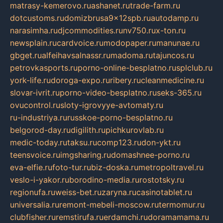
matrasy-kemerovo.ru
ashanet.ru
trade-farm.ru
dotcustoms.ru
domizbrusa9x12spb.ru
autodamp.ru
narasimha.ru
djcommodities.ru
nv750.ru
x-ton.ru
newsplain.ru
cardvoice.ru
modopaper.ru
manunae.ru
gbget.ru
alfeihavsalnassr.ru
madoma.ru
tajuncos.ru
petrovkasports.ru
porno-online-besplatno.ru
splclub.ru
york-life.ru
doroga-expo.ru
ribery.ru
cleanmedicine.ru
slovar-ivrit.ru
porno-video-besplatno.ru
seks-365.ru
ovucontrol.ru
sloty-igrovyye-avtomaty.ru
ru-industriya.ru
russkoe-porno-besplatno.ru
belgorod-day.ru
digilith.ru
pichkurovlab.ru
medic-today.ru
taksu.ru
comp123.ru
don-ykt.ru
teensvoice.ru
imgsharing.ru
domashnee-porno.ru
eva-elfie.ru
foto-tur.ru
biz-doska.ru
metropoltravel.ru
veslo-i-yakor.ru
borodino-media.ru
rostotsky.ru
regionufa.ru
weiss-bet.ru
zaryna.ru
casinotablet.ru
universalia.ru
remont-mebeli-moscow.ru
termomur.ru
clubfisher.ru
remstirufa.ru
erdamchi.ru
doramamama.ru