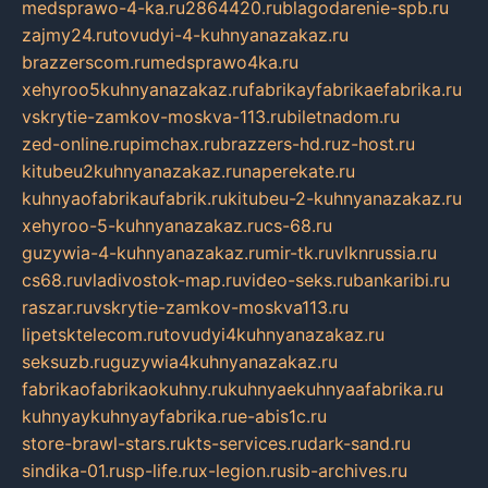
medsprawo-4-ka.ru
2864420.ru
blagodarenie-spb.ru
zajmy24.ru
tovudyi-4-kuhnyanazakaz.ru
brazzerscom.ru
medsprawo4ka.ru
xehyroo5kuhnyanazakaz.ru
fabrikayfabrikaefabrika.ru
vskrytie-zamkov-moskva-113.ru
biletnadom.ru
zed-online.ru
pimchax.ru
brazzers-hd.ru
z-host.ru
kitubeu2kuhnyanazakaz.ru
naperekate.ru
kuhnyaofabrikaufabrik.ru
kitubeu-2-kuhnyanazakaz.ru
xehyroo-5-kuhnyanazakaz.ru
cs-68.ru
guzywia-4-kuhnyanazakaz.ru
mir-tk.ru
vlknrussia.ru
cs68.ru
vladivostok-map.ru
video-seks.ru
bankaribi.ru
raszar.ru
vskrytie-zamkov-moskva113.ru
lipetsktelecom.ru
tovudyi4kuhnyanazakaz.ru
seksuzb.ru
guzywia4kuhnyanazakaz.ru
fabrikaofabrikaokuhny.ru
kuhnyaekuhnyaafabrika.ru
kuhnyaykuhnyayfabrika.ru
e-abis1c.ru
store-brawl-stars.ru
kts-services.ru
dark-sand.ru
sindika-01.ru
sp-life.ru
x-legion.ru
sib-archives.ru