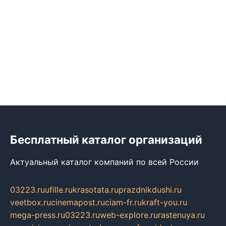
Бесплатный каталог организаций
Актуальный каталог компаний по всей России
03223.ru
ufille.ru
krasotata.ru
prazdnikdushi.ru
veetbox.ru
cinemapost.ru
ciam-fr.ru
kraft-you.ru
mega-press.ru
03223.ru
web-explore.ru
rastenuya.ru