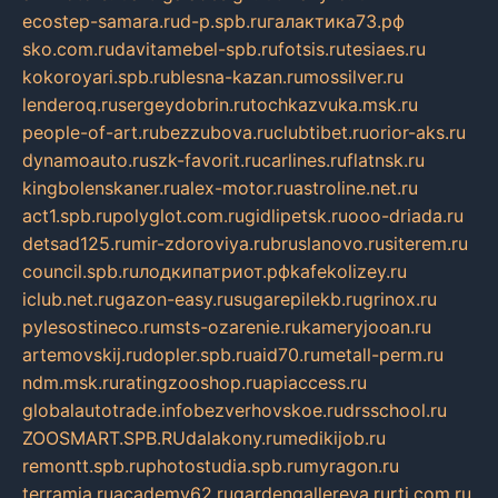
ecostep-samara.ru
d-p.spb.ru
галактика73.рф
sko.com.ru
davitamebel-spb.ru
fotsis.ru
tesiaes.ru
kokoroyari.spb.ru
blesna-kazan.ru
mossilver.ru
lenderoq.ru
sergeydobrin.ru
tochkazvuka.msk.ru
people-of-art.ru
bezzubova.ru
clubtibet.ru
orior-aks.ru
dynamoauto.ru
szk-favorit.ru
carlines.ru
flatnsk.ru
kingbolenskaner.ru
alex-motor.ru
astroline.net.ru
act1.spb.ru
polyglot.com.ru
gidlipetsk.ru
ooo-driada.ru
detsad125.ru
mir-zdoroviya.ru
bruslanovo.ru
siterem.ru
council.spb.ru
лодкипатриот.рф
kafekolizey.ru
iclub.net.ru
gazon-easy.ru
sugarepilekb.ru
grinox.ru
pylesostineco.ru
msts-ozarenie.ru
kameryjooan.ru
artemovskij.ru
dopler.spb.ru
aid70.ru
metall-perm.ru
ndm.msk.ru
ratingzooshop.ru
apiaccess.ru
globalautotrade.info
bezverhovskoe.ru
drsschool.ru
ZOOSMART.SPB.RU
dalakony.ru
medikijob.ru
remontt.spb.ru
photostudia.spb.ru
myragon.ru
terramia.ru
academy62.ru
gardengallereya.ru
rti.com.ru