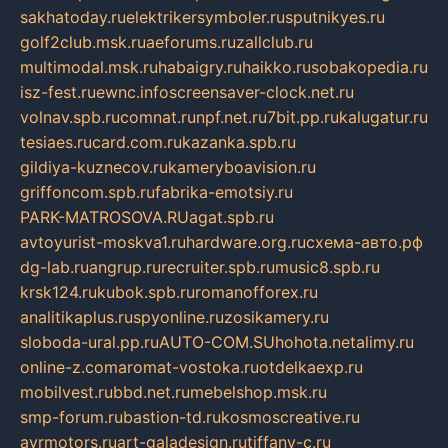
sakhatoday.ru
elektrikersymboler.ru
sputnikyes.ru
golf2club.msk.ru
aeforums.ru
zallclub.ru
multimodal.msk.ru
habaigry.ru
haikko.ru
sobakopedia.ru
isz-fest.ru
ewnc.info
screensaver-clock.net.ru
volnav.spb.ru
comnat.ru
npf.net.ru
7bit.pp.ru
kalugatur.ru
tesiaes.ru
card.com.ru
kazanka.spb.ru
gildiya-kuznecov.ru
kameryboavision.ru
griffoncom.spb.ru
fabrika-emotsiy.ru
PARK-MATROSOVA.RU
agat.spb.ru
avtoyurist-moskva1.ru
hardware.org.ru
схема-авто.рф
dg-lab.ru
angrup.ru
recruiter.spb.ru
music8.spb.ru
krsk124.ru
kubok.spb.ru
romanofforex.ru
analitikaplus.ru
spyonline.ru
zosikamery.ru
sloboda-ural.pp.ru
AUTO-COM.SU
hohota.net
alimy.ru
online-z.com
aromat-vostoka.ru
otdelkaexp.ru
mobilvest.ru
bbd.net.ru
mebelshop.msk.ru
smp-forum.ru
bastion-td.ru
kosmoscreative.ru
avrmotors.ru
art-galadesign.ru
tiffany-c.ru