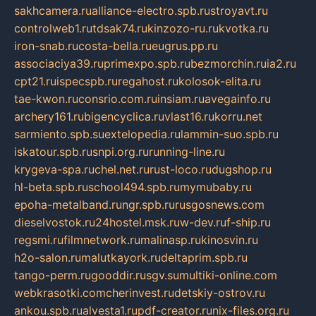
sakhcamera.ru
alliance-electro.spb.ru
stroyavt.ru
controlweb1.ru
tdsak74.ru
kinzozo-ru.ru
kvotka.ru
iron-snab.ru
costa-bella.ru
eugrus.pp.ru
associaciya39.ru
primexpo.spb.ru
bezmorchin.ru
ia2.ru
cpt21.ru
ispecspb.ru
regahost.ru
kolosok-elita.ru
tae-kwon.ru
consrio.com.ru
insiam.ru
avegainfo.ru
archery161.ru
bigencyclica.ru
vlast16.ru
korru.net
sarmiento.spb.su
extelopedia.ru
lammin-suo.spb.ru
iskatour.spb.ru
snpi.org.ru
running-line.ru
krygeva-spa.ru
chel.net.ru
rust-loco.ru
dugshop.ru
hl-beta.spb.ru
school494.spb.ru
mymubaby.ru
epoha-metalband.ru
ngr.spb.ru
rusgosnews.com
dieselvostok.ru
24hostel.msk.ru
w-dev.ru
f-ship.ru
regsmi.ru
filmnetwork.ru
malinasp.ru
kinosvin.ru
h2o-salon.ru
malutkayork.ru
deltaprim.spb.ru
tango-perm.ru
gooddir.ru
sgv.su
multiki-online.com
webkrasotki.com
cherinvest.ru
detskiy-ostrov.ru
ankou.spb.ru
alvesta1.ru
pdf-creator.ru
nix-files.org.ru