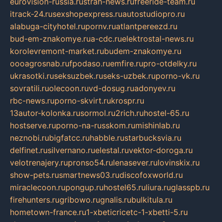
eurovision-russia.ru
strah-news.ru
freeride-team.ru
itrack-24.ru
sexshopexpress.ru
autostudiopro.ru
alabuga-cityhotel.ru
pornv.ru
atlantpereezd.ru
bud-em-znakomye.ru
a-cdc.ru
elektrostal-news.ru
korolevremont-market.ru
budem-znakomye.ru
oooagrosnab.ru
fpodaso.ru
emfire.ru
pro-otdelky.ru
ukrasotki.ru
seksuzbek.ru
seks-uzbek.ru
porno-vk.ru
sovratili.ru
olecoon.ru
vd-dosug.ru
adonyev.ru
rbc-news.ru
porno-skvirt.ru
krospr.ru
13autor-kolonka.ru
sormol.ru
2rich.ru
hostel-65.ru
hostserve.ru
porno-na-russkom.ru
mishinlab.ru
neznobi.ru
bigfatcc.ru
habble.ru
starbucksvia.ru
delfinet.ru
silvernano.ru
elestal.ru
vektor-doroga.ru
velotrenajery.ru
pronso54.ru
lenasever.ru
lovinskix.ru
show-pets.ru
smartnews03.ru
discofoxworld.ru
miraclecoon.ru
pongup.ru
hostel65.ru
liura.ru
glasspb.ru
firehunters.ru
gribowo.ru
gnalis.ru
bulkitula.ru
hometown-france.ru
1-xbeticricetc-1-xbetti-5.ru