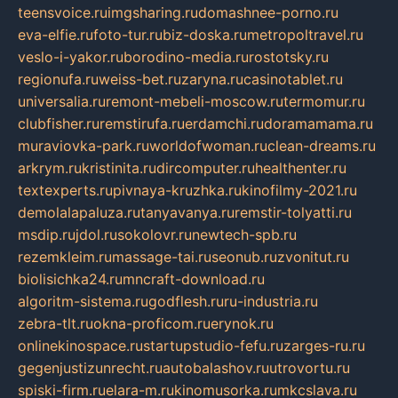
teensvoice.ru
imgsharing.ru
domashnee-porno.ru
eva-elfie.ru
foto-tur.ru
biz-doska.ru
metropoltravel.ru
veslo-i-yakor.ru
borodino-media.ru
rostotsky.ru
regionufa.ru
weiss-bet.ru
zaryna.ru
casinotablet.ru
universalia.ru
remont-mebeli-moscow.ru
termomur.ru
clubfisher.ru
remstirufa.ru
erdamchi.ru
doramamama.ru
muraviovka-park.ru
worldofwoman.ru
clean-dreams.ru
arkrym.ru
kristinita.ru
dircomputer.ru
healthenter.ru
textexperts.ru
pivnaya-kruzhka.ru
kinofilmy-2021.ru
demolalapaluza.ru
tanyavanya.ru
remstir-tolyatti.ru
msdip.ru
jdol.ru
sokolovr.ru
newtech-spb.ru
rezemkleim.ru
massage-tai.ru
seonub.ru
zvonitut.ru
biolisichka24.ru
mncraft-download.ru
algoritm-sistema.ru
godflesh.ru
ru-industria.ru
zebra-tlt.ru
okna-proficom.ru
erynok.ru
onlinekinospace.ru
startupstudio-fefu.ru
zarges-ru.ru
gegenjustizunrecht.ru
autobalashov.ru
utrovortu.ru
spiski-firm.ru
elara-m.ru
kinomusorka.ru
mkcslava.ru