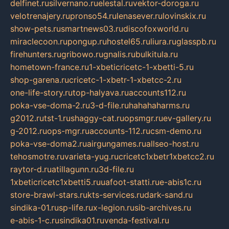
delfinet.ru
silvernano.ru
elestal.ru
vektor-doroga.ru
velotrenajery.ru
pronso54.ru
lenasever.ru
lovinskix.ru
show-pets.ru
smartnews03.ru
discofoxworld.ru
miraclecoon.ru
pongup.ru
hostel65.ru
liura.ru
glasspb.ru
firehunters.ru
gribowo.ru
gnalis.ru
bulkitula.ru
hometown-france.ru
1-xbeticricetc-1-xbetti-5.ru
shop-garena.ru
cricetc-1-xbetr-1-xbetcc-2.ru
one-life-story.ru
top-halyava.ru
accounts112.ru
poka-vse-doma-2.ru
3-d-file.ru
hahahaharms.ru
g2012.ru
tst-1.ru
shaggy-cat.ru
opsmgr.ru
ev-gallery.ru
g-2012.ru
ops-mgr.ru
accounts-112.ru
csm-demo.ru
poka-vse-doma2.ru
airgungames.ru
allseo-host.ru
tehosmotre.ru
varieta-yug.ru
cricetc1xbetr1xbetcc2.ru
raytor-d.ru
atillagunn.ru
3d-file.ru
1xbeticricetc1xbetti5.ru
uafoot-statti.ru
e-abis1c.ru
store-brawl-stars.ru
kts-services.ru
dark-sand.ru
sindika-01.ru
sp-life.ru
x-legion.ru
sib-archives.ru
e-abis-1-c.ru
sindika01.ru
venda-festival.ru