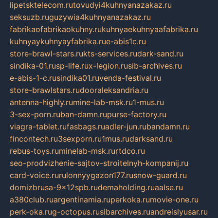
lipetsktelecom.ru
tovudyi4kuhnyanazakaz.ru
seksuzb.ru
guzywia4kuhnyanazakaz.ru
fabrikaofabrikaokuhny.ru
kuhnyaekuhnyaafabrika.ru
kuhnyaykuhnyayfabrika.ru
e-abis1c.ru
store-brawl-stars.ru
kts-services.ru
dark-sand.ru
sindika-01.ru
sp-life.ru
x-legion.ru
sib-archives.ru
e-abis-1-c.ru
sindika01.ru
venda-festival.ru
store-brawlstars.ru
dooraleksandria.ru
antenna-highly.ru
mine-lab-msk.ru
1-mus.ru
3-sex-porn.ru
ban-damn.ru
purse-factory.ru
viagra-tablet.ru
fasbags.ru
adler-jun.ru
bandamn.ru
fincontech.ru
3sexporn.ru
1mus.ru
darksand.ru
rebus-toys.ru
minelab-msk.ru
rtdco.ru
seo-prodvizhenie-sajtov-stroitelnyh-kompanij.ru
card-voice.ru
rulonnyygazon177.ru
snow-guard.ru
domizbrusa-9x12spb.ru
demaholding.ru
aalse.ru
a380club.ru
argentinamia.ru
perkoka.ru
movie-one.ru
perk-oka.ru
g-octopus.ru
sibarchives.ru
andreislyusar.ru