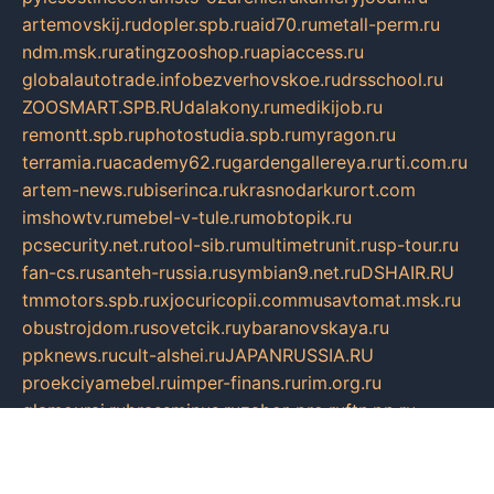
artemovskij.ru
dopler.spb.ru
aid70.ru
metall-perm.ru
ndm.msk.ru
ratingzooshop.ru
apiaccess.ru
globalautotrade.info
bezverhovskoe.ru
drsschool.ru
ZOOSMART.SPB.RU
dalakony.ru
medikijob.ru
remontt.spb.ru
photostudia.spb.ru
myragon.ru
terramia.ru
academy62.ru
gardengallereya.ru
rti.com.ru
artem-news.ru
biserinca.ru
krasnodarkurort.com
imshowtv.ru
mebel-v-tule.ru
mobtopik.ru
pcsecurity.net.ru
tool-sib.ru
multimetrunit.ru
sp-tour.ru
fan-cs.ru
santeh-russia.ru
symbian9.net.ru
DSHAIR.RU
tmmotors.spb.ru
xjocuricopii.com
musavtomat.msk.ru
obustrojdom.ru
sovetcik.ru
ybaranovskaya.ru
ppknews.ru
cult-alshei.ru
JAPANRUSSIA.RU
proekciyamebel.ru
imper-finans.ru
rim.org.ru
glamourai.ru
brassminus.ru
zabor-pro.ru
ftn.pp.ru
dorogoe58.ru
laimengpacker.ru
kuzova-zapchasti.ru
sageerp.ru
taxodrom.ru
dsrazvitie.ru
hardcity.net.ru
ratinghomegames.ru
topservice25.ru
gubernyan.ru