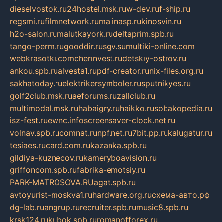
dieselvostok.ru
24hostel.msk.ru
w-dev.ru
f-ship.ru
regsmi.ru
filmnetwork.ru
malinasp.ru
kinosvin.ru
h2o-salon.ru
malutkayork.ru
deltaprim.spb.ru
tango-perm.ru
gooddir.ru
sgv.su
multiki-online.com
webkrasotki.com
cherinvest.ru
detskiy-ostrov.ru
ankou.spb.ru
alvesta1.ru
pdf-creator.ru
nix-files.org.ru
sakhatoday.ru
elektrikersymboler.ru
sputnikyes.ru
golf2club.msk.ru
aeforums.ru
zallclub.ru
multimodal.msk.ru
habaigry.ru
haikko.ru
sobakopedia.ru
isz-fest.ru
ewnc.info
screensaver-clock.net.ru
volnav.spb.ru
comnat.ru
npf.net.ru
7bit.pp.ru
kalugatur.ru
tesiaes.ru
card.com.ru
kazanka.spb.ru
gildiya-kuznecov.ru
kameryboavision.ru
griffoncom.spb.ru
fabrika-emotsiy.ru
PARK-MATROSOVA.RU
agat.spb.ru
avtoyurist-moskva1.ru
hardware.org.ru
схема-авто.рф
dg-lab.ru
angrup.ru
recruiter.spb.ru
music8.spb.ru
krsk124.ru
kubok.spb.ru
romanofforex.ru