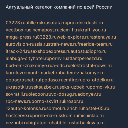
Актуальный каталог компаний по всей России
03223.ru
ufille.ru
krasotata.ru
prazdnikdushi.ru
veetbox.ru
cinemapost.ru
ciam-fr.ru
kraft-you.ru
mega-press.ru
03223.ru
web-explore.ru
rastenuya.ru
eurovision-russia.ru
strah-news.ru
freeride-team.ru
itrack-24.ru
sexshopexpress.ru
autostudiopro.ru
alabuga-cityhotel.ru
pornv.ru
atlantpereezd.ru
bud-em-znakomye.ru
a-cdc.ru
elektrostal-news.ru
korolevremont-market.ru
budem-znakomye.ru
oooagrosnab.ru
fpodaso.ru
emfire.ru
pro-otdelky.ru
ukrasotki.ru
seksuzbek.ru
seks-uzbek.ru
porno-vk.ru
sovratili.ru
olecoon.ru
vd-dosug.ru
adonyev.ru
rbc-news.ru
porno-skvirt.ru
krospr.ru
13autor-kolonka.ru
sormol.ru
2rich.ru
hostel-65.ru
hostserve.ru
porno-na-russkom.ru
mishinlab.ru
neznobi.ru
bigfatcc.ru
habble.ru
starbucksvia.ru