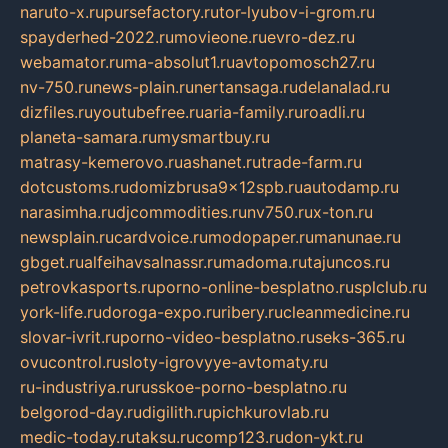
naruto-x.ru
pursefactory.ru
tor-lyubov-i-grom.ru
spayderhed-2022.ru
movieone.ru
evro-dez.ru
webamator.ru
ma-absolut1.ru
avtopomosch27.ru
nv-750.ru
news-plain.ru
nertansaga.ru
delanalad.ru
dizfiles.ru
youtubefree.ru
aria-family.ru
roadli.ru
planeta-samara.ru
mysmartbuy.ru
matrasy-kemerovo.ru
ashanet.ru
trade-farm.ru
dotcustoms.ru
domizbrusa9x12spb.ru
autodamp.ru
narasimha.ru
djcommodities.ru
nv750.ru
x-ton.ru
newsplain.ru
cardvoice.ru
modopaper.ru
manunae.ru
gbget.ru
alfeihavsalnassr.ru
madoma.ru
tajuncos.ru
petrovkasports.ru
porno-online-besplatno.ru
splclub.ru
york-life.ru
doroga-expo.ru
ribery.ru
cleanmedicine.ru
slovar-ivrit.ru
porno-video-besplatno.ru
seks-365.ru
ovucontrol.ru
sloty-igrovyye-avtomaty.ru
ru-industriya.ru
russkoe-porno-besplatno.ru
belgorod-day.ru
digilith.ru
pichkurovlab.ru
medic-today.ru
taksu.ru
comp123.ru
don-ykt.ru