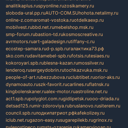
analitikaplus.ru
spyonline.ru
zosikamery.ru
sloboda-ural.pp.ru
AUTO-COM.SU
hohota.net
alimy.ru
online-z.com
aromat-vostoka.ru
otdelkaexp.ru
mobilvest.ru
bbd.net.ru
mebelshop.msk.ru
smp-forum.ru
bastion-td.ru
kosmoscreative.ru
avrmotors.ru
art-galadesign.ru
tiffany-c.ru
ecostep-samara.ru
d-p.spb.ru
галактика73.рф
sko.com.ru
davitamebel-spb.ru
fotsis.ru
tesiaes.ru
kokoroyari.spb.ru
blesna-kazan.ru
mossilver.ru
lenderoq.ru
sergeydobrin.ru
tochkazvuka.msk.ru
people-of-art.ru
bezzubova.ru
clubtibet.ru
orior-aks.ru
dynamoauto.ru
szk-favorit.ru
carlines.ru
flatnsk.ru
kingbolenskaner.ru
alex-motor.ru
astroline.net.ru
act1.spb.ru
polyglot.com.ru
gidlipetsk.ru
ooo-driada.ru
detsad125.ru
mir-zdoroviya.ru
bruslanovo.ru
siterem.ru
council.spb.ru
лодкипатриот.рф
kafekolizey.ru
iclub.net.ru
gazon-easy.ru
sugarepilekb.ru
grinox.ru
pylesostineco.ru
msts-ozarenie.ru
kameryjooan.ru