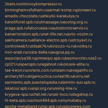
2bets.ru
vintovoykompressor.ru
birminghamvsfulham.ru
sarmat-komp.ru
pioneeri.ru
amadis-chocolate.ru
shkurki-karakulya.ru
kanotiforet.spb.ru
tutmassage.ru
ecolog.org.ru
praga.spb.ru
falcorussia.ru
autodoctorservis.ru
kamertondom.spb.ru
net-life.net.ru
avto-vozim.ru
sakhcamera.ru
alliance-electro.spb.ru
stroyavt.ru
controlweb1.ru
tdsak74.ru
kinzozo-ru.ru
kvotka.ru
iron-snab.ru
costa-bella.ru
eugrus.pp.ru
associaciya39.ru
primexpo.spb.ru
bezmorchin.ru
ia2.ru
cpt21.ru
ispecspb.ru
regahost.ru
kolosok-elita.ru
tae-kwon.ru
consrio.com.ru
insiam.ru
avegainfo.ru
archery161.ru
bigencyclica.ru
vlast16.ru
korru.net
sarmiento.spb.su
extelopedia.ru
lammin-suo.spb.ru
iskatour.spb.ru
snpi.org.ru
running-line.ru
krygeva-spa.ru
chel.net.ru
rust-loco.ru
dugshop.ru
hl-beta.spb.ru
school494.spb.ru
mymubaby.ru
epoha-metalband.ru
ngr.spb.ru
rusgosnews.com