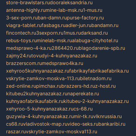
store-brawlstars.ru
dooraleksandria.ru
antenna-highly.ru
mine-lab-msk.ru
1-mus.ru
3-sex-porn.ru
ban-damn.ru
purse-factory.ru
viagra-tablet.ru
fasbags.ru
adler-jun.ru
bandamn.ru
fincontech.ru
3sexporn.ru
1mus.ru
darksand.ru
rebus-toys.ru
minelab-msk.ru
alabuga-cityhotel.ru
medsprawo-4-ka.ru
2864420.ru
blagodarenie-spb.ru
zajmy24.ru
tovudyi-4-kuhnyanazakaz.ru
brazzerscom.ru
medsprawo4ka.ru
xehyroo5kuhnyanazakaz.ru
fabrikayfabrikaefabrika.ru
vskrytie-zamkov-moskva-113.ru
biletnadom.ru
zed-online.ru
pimchax.ru
brazzers-hd.ru
z-host.ru
kitubeu2kuhnyanazakaz.ru
naperekate.ru
kuhnyaofabrikaufabrik.ru
kitubeu-2-kuhnyanazakaz.ru
xehyroo-5-kuhnyanazakaz.ru
cs-68.ru
guzywia-4-kuhnyanazakaz.ru
mir-tk.ru
vlknrussia.ru
cs68.ru
vladivostok-map.ru
video-seks.ru
bankaribi.ru
raszar.ru
vskrytie-zamkov-moskva113.ru