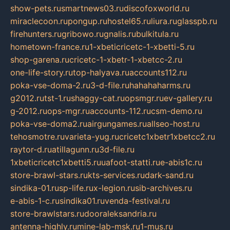
show-pets.ru
smartnews03.ru
discofoxworld.ru
miraclecoon.ru
pongup.ru
hostel65.ru
liura.ru
glasspb.ru
firehunters.ru
gribowo.ru
gnalis.ru
bulkitula.ru
hometown-france.ru
1-xbeticricetc-1-xbetti-5.ru
shop-garena.ru
cricetc-1-xbetr-1-xbetcc-2.ru
one-life-story.ru
top-halyava.ru
accounts112.ru
poka-vse-doma-2.ru
3-d-file.ru
hahahaharms.ru
g2012.ru
tst-1.ru
shaggy-cat.ru
opsmgr.ru
ev-gallery.ru
g-2012.ru
ops-mgr.ru
accounts-112.ru
csm-demo.ru
poka-vse-doma2.ru
airgungames.ru
allseo-host.ru
tehosmotre.ru
varieta-yug.ru
cricetc1xbetr1xbetcc2.ru
raytor-d.ru
atillagunn.ru
3d-file.ru
1xbeticricetc1xbetti5.ru
uafoot-statti.ru
e-abis1c.ru
store-brawl-stars.ru
kts-services.ru
dark-sand.ru
sindika-01.ru
sp-life.ru
x-legion.ru
sib-archives.ru
e-abis-1-c.ru
sindika01.ru
venda-festival.ru
store-brawlstars.ru
dooraleksandria.ru
antenna-highly.ru
mine-lab-msk.ru
1-mus.ru