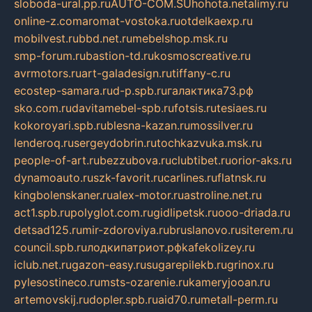
sloboda-ural.pp.ru
AUTO-COM.SU
hohota.net
alimy.ru
online-z.com
aromat-vostoka.ru
otdelkaexp.ru
mobilvest.ru
bbd.net.ru
mebelshop.msk.ru
smp-forum.ru
bastion-td.ru
kosmoscreative.ru
avrmotors.ru
art-galadesign.ru
tiffany-c.ru
ecostep-samara.ru
d-p.spb.ru
галактика73.рф
sko.com.ru
davitamebel-spb.ru
fotsis.ru
tesiaes.ru
kokoroyari.spb.ru
blesna-kazan.ru
mossilver.ru
lenderoq.ru
sergeydobrin.ru
tochkazvuka.msk.ru
people-of-art.ru
bezzubova.ru
clubtibet.ru
orior-aks.ru
dynamoauto.ru
szk-favorit.ru
carlines.ru
flatnsk.ru
kingbolenskaner.ru
alex-motor.ru
astroline.net.ru
act1.spb.ru
polyglot.com.ru
gidlipetsk.ru
ooo-driada.ru
detsad125.ru
mir-zdoroviya.ru
bruslanovo.ru
siterem.ru
council.spb.ru
лодкипатриот.рф
kafekolizey.ru
iclub.net.ru
gazon-easy.ru
sugarepilekb.ru
grinox.ru
pylesostineco.ru
msts-ozarenie.ru
kameryjooan.ru
artemovskij.ru
dopler.spb.ru
aid70.ru
metall-perm.ru