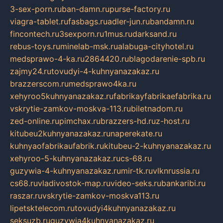
3-sex-porn.ru
ban-damn.ru
purse-factory.ru
viagra-tablet.ru
fasbags.ru
adler-jun.ru
bandamn.ru
fincontech.ru
3sexporn.ru
1mus.ru
darksand.ru
rebus-toys.ru
minelab-msk.ru
alabuga-cityhotel.ru
medsprawo-4-ka.ru
2864420.ru
blagodarenie-spb.ru
zajmy24.ru
tovudyi-4-kuhnyanazakaz.ru
brazzerscom.ru
medsprawo4ka.ru
xehyroo5kuhnyanazakaz.ru
fabrikayfabrikaefabrika.ru
vskrytie-zamkov-moskva-113.ru
biletnadom.ru
zed-online.ru
pimchax.ru
brazzers-hd.ru
z-host.ru
kitubeu2kuhnyanazakaz.ru
naperekate.ru
kuhnyaofabrikaufabrik.ru
kitubeu-2-kuhnyanazakaz.ru
xehyroo-5-kuhnyanazakaz.ru
cs-68.ru
guzywia-4-kuhnyanazakaz.ru
mir-tk.ru
vlknrussia.ru
cs68.ru
vladivostok-map.ru
video-seks.ru
bankaribi.ru
raszar.ru
vskrytie-zamkov-moskva113.ru
lipetsktelecom.ru
tovudyi4kuhnyanazakaz.ru
seksuzb.ru
guzywia4kuhnyanazakaz.ru