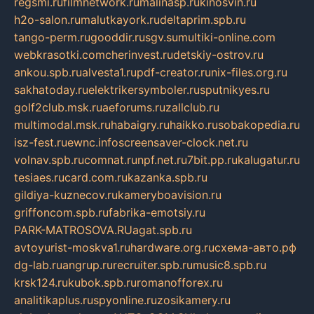
regsmi.ru
filmnetwork.ru
malinasp.ru
kinosvin.ru
h2o-salon.ru
malutkayork.ru
deltaprim.spb.ru
tango-perm.ru
gooddir.ru
sgv.su
multiki-online.com
webkrasotki.com
cherinvest.ru
detskiy-ostrov.ru
ankou.spb.ru
alvesta1.ru
pdf-creator.ru
nix-files.org.ru
sakhatoday.ru
elektrikersymboler.ru
sputnikyes.ru
golf2club.msk.ru
aeforums.ru
zallclub.ru
multimodal.msk.ru
habaigry.ru
haikko.ru
sobakopedia.ru
isz-fest.ru
ewnc.info
screensaver-clock.net.ru
volnav.spb.ru
comnat.ru
npf.net.ru
7bit.pp.ru
kalugatur.ru
tesiaes.ru
card.com.ru
kazanka.spb.ru
gildiya-kuznecov.ru
kameryboavision.ru
griffoncom.spb.ru
fabrika-emotsiy.ru
PARK-MATROSOVA.RU
agat.spb.ru
avtoyurist-moskva1.ru
hardware.org.ru
схема-авто.рф
dg-lab.ru
angrup.ru
recruiter.spb.ru
music8.spb.ru
krsk124.ru
kubok.spb.ru
romanofforex.ru
analitikaplus.ru
spyonline.ru
zosikamery.ru