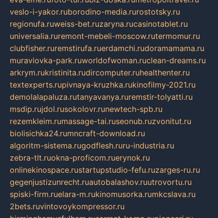
veslo-i-yakor.ru
borodino-media.ru
rostotsky.ru
regionufa.ru
weiss-bet.ru
zaryna.ru
casinotablet.ru
universalia.ru
remont-mebeli-moscow.ru
termomur.ru
clubfisher.ru
remstirufa.ru
erdamchi.ru
doramamama.ru
muraviovka-park.ru
worldofwoman.ru
clean-dreams.ru
arkrym.ru
kristinita.ru
dircomputer.ru
healthenter.ru
textexperts.ru
pivnaya-kruzhka.ru
kinofilmy-2021.ru
demolalapaluza.ru
tanyavanya.ru
remstir-tolyatti.ru
msdip.ru
jdol.ru
sokolovr.ru
newtech-spb.ru
rezemkleim.ru
massage-tai.ru
seonub.ru
zvonitut.ru
biolisichka24.ru
mncraft-download.ru
algoritm-sistema.ru
godflesh.ru
ru-industria.ru
zebra-tlt.ru
okna-proficom.ru
erynok.ru
onlinekinospace.ru
startupstudio-fefu.ru
zarges-ru.ru
gegenjustizunrecht.ru
autobalashov.ru
utrovortu.ru
spiski-firm.ru
elara-m.ru
kinomusorka.ru
mkcslava.ru
2bets.ru
vintovoykompressor.ru