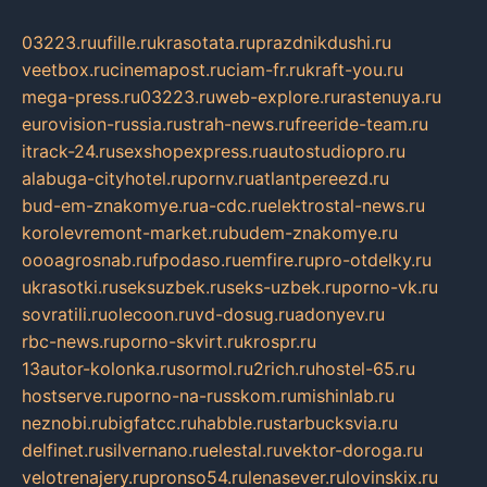
03223.ru
ufille.ru
krasotata.ru
prazdnikdushi.ru
veetbox.ru
cinemapost.ru
ciam-fr.ru
kraft-you.ru
mega-press.ru
03223.ru
web-explore.ru
rastenuya.ru
eurovision-russia.ru
strah-news.ru
freeride-team.ru
itrack-24.ru
sexshopexpress.ru
autostudiopro.ru
alabuga-cityhotel.ru
pornv.ru
atlantpereezd.ru
bud-em-znakomye.ru
a-cdc.ru
elektrostal-news.ru
korolevremont-market.ru
budem-znakomye.ru
oooagrosnab.ru
fpodaso.ru
emfire.ru
pro-otdelky.ru
ukrasotki.ru
seksuzbek.ru
seks-uzbek.ru
porno-vk.ru
sovratili.ru
olecoon.ru
vd-dosug.ru
adonyev.ru
rbc-news.ru
porno-skvirt.ru
krospr.ru
13autor-kolonka.ru
sormol.ru
2rich.ru
hostel-65.ru
hostserve.ru
porno-na-russkom.ru
mishinlab.ru
neznobi.ru
bigfatcc.ru
habble.ru
starbucksvia.ru
delfinet.ru
silvernano.ru
elestal.ru
vektor-doroga.ru
velotrenajery.ru
pronso54.ru
lenasever.ru
lovinskix.ru