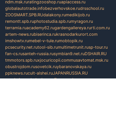
ndm.msk.ru
ratingzooshop.ru
apiaccess.ru
globalautotrade.info
bezverhovskoe.ru
drsschool.ru
ZOOSMART.SPB.RU
dalakony.ru
medikijob.ru
remontt.spb.ru
photostudia.spb.ru
myragon.ru
terramia.ru
academy62.ru
gardengallereya.ru
rti.com.ru
artem-news.ru
biserinca.ru
krasnodarkurort.com
imshowtv.ru
mebel-v-tule.ru
mobtopik.ru
pcsecurity.net.ru
tool-sib.ru
multimetrunit.ru
sp-tour.ru
fan-cs.ru
santeh-russia.ru
symbian9.net.ru
DSHAIR.RU
tmmotors.spb.ru
xjocuricopii.com
musavtomat.msk.ru
obustrojdom.ru
sovetcik.ru
ybaranovskaya.ru
ppknews.ru
cult-alshei.ru
JAPANRUSSIA.RU
proekciyamebel.ru
imper-finans.ru
rim.org.ru
glamourai.ru
brassminus.ru
zabor-pro.ru
ftn.pp.ru
dorogoe58.ru
laimengpacker.ru
kuzova-zapchasti.ru
sageerp.ru
taxodrom.ru
dsrazvitie.ru
hardcity.net.ru
ratinghomegames.ru
topservice25.ru
gubernyan.ru
gtglasslined.ru
ii4.ru
tssport.spb.ru
andorra24.com