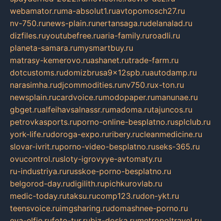
webamator.ru
ma-absolut1.ru
avtopomosch27.ru
nv-750.ru
news-plain.ru
nertansaga.ru
delanalad.ru
dizfiles.ru
youtubefree.ru
aria-family.ru
roadli.ru
planeta-samara.ru
mysmartbuy.ru
matrasy-kemerovo.ru
ashanet.ru
trade-farm.ru
dotcustoms.ru
domizbrusa9x12spb.ru
autodamp.ru
narasimha.ru
djcommodities.ru
nv750.ru
x-ton.ru
newsplain.ru
cardvoice.ru
modopaper.ru
manunae.ru
gbget.ru
alfeihavsalnassr.ru
madoma.ru
tajuncos.ru
petrovkasports.ru
porno-online-besplatno.ru
splclub.ru
york-life.ru
doroga-expo.ru
ribery.ru
cleanmedicine.ru
slovar-ivrit.ru
porno-video-besplatno.ru
seks-365.ru
ovucontrol.ru
sloty-igrovyye-avtomaty.ru
ru-industriya.ru
russkoe-porno-besplatno.ru
belgorod-day.ru
digilith.ru
pichkurovlab.ru
medic-today.ru
taksu.ru
comp123.ru
don-ykt.ru
teensvoice.ru
imgsharing.ru
domashnee-porno.ru
eva-elfie.ru
foto-tur.ru
biz-doska.ru
metropoltravel.ru