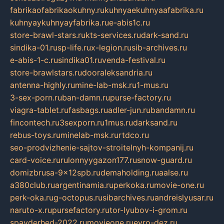
fabrikaofabrikaokuhny.ru
kuhnyaekuhnyaafabrika.ru
kuhnyaykuhnyayfabrika.ru
e-abis1c.ru
store-brawl-stars.ru
kts-services.ru
dark-sand.ru
sindika-01.ru
sp-life.ru
x-legion.ru
sib-archives.ru
e-abis-1-c.ru
sindika01.ru
venda-festival.ru
store-brawlstars.ru
dooraleksandria.ru
antenna-highly.ru
mine-lab-msk.ru
1-mus.ru
3-sex-porn.ru
ban-damn.ru
purse-factory.ru
viagra-tablet.ru
fasbags.ru
adler-jun.ru
bandamn.ru
fincontech.ru
3sexporn.ru
1mus.ru
darksand.ru
rebus-toys.ru
minelab-msk.ru
rtdco.ru
seo-prodvizhenie-sajtov-stroitelnyh-kompanij.ru
card-voice.ru
rulonnyygazon177.ru
snow-guard.ru
domizbrusa-9x12spb.ru
demaholding.ru
aalse.ru
a380club.ru
argentinamia.ru
perkoka.ru
movie-one.ru
perk-oka.ru
g-octopus.ru
sibarchives.ru
andreislyusar.ru
naruto-x.ru
pursefactory.ru
tor-lyubov-i-grom.ru
spayderhed-2022.ru
movieone.ru
evro-dez.ru