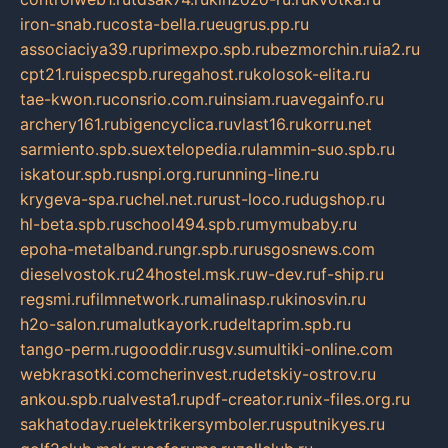
iron-snab.ru
costa-bella.ru
eugrus.pp.ru
associaciya39.ru
primexpo.spb.ru
bezmorchin.ru
ia2.ru
cpt21.ru
ispecspb.ru
regahost.ru
kolosok-elita.ru
tae-kwon.ru
consrio.com.ru
insiam.ru
avegainfo.ru
archery161.ru
bigencyclica.ru
vlast16.ru
korru.net
sarmiento.spb.su
extelopedia.ru
lammin-suo.spb.ru
iskatour.spb.ru
snpi.org.ru
running-line.ru
krygeva-spa.ru
chel.net.ru
rust-loco.ru
dugshop.ru
hl-beta.spb.ru
school494.spb.ru
mymubaby.ru
epoha-metalband.ru
ngr.spb.ru
rusgosnews.com
dieselvostok.ru
24hostel.msk.ru
w-dev.ru
f-ship.ru
regsmi.ru
filmnetwork.ru
malinasp.ru
kinosvin.ru
h2o-salon.ru
malutkayork.ru
deltaprim.spb.ru
tango-perm.ru
gooddir.ru
sgv.su
multiki-online.com
webkrasotki.com
cherinvest.ru
detskiy-ostrov.ru
ankou.spb.ru
alvesta1.ru
pdf-creator.ru
nix-files.org.ru
sakhatoday.ru
elektrikersymboler.ru
sputnikyes.ru