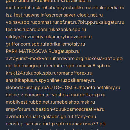
golf2club.msk.ru
aeforums.ru
zallclub.ru
multimodal.msk.ru
habaigry.ru
haikko.ru
sobakopedia.ru
isz-fest.ru
ewnc.info
screensaver-clock.net.ru
volnav.spb.ru
comnat.ru
npf.net.ru
7bit.pp.ru
kalugatur.ru
tesiaes.ru
card.com.ru
kazanka.spb.ru
gildiya-kuznecov.ru
kameryboavision.ru
griffoncom.spb.ru
fabrika-emotsiy.ru
PARK-MATROSOVA.RU
agat.spb.ru
avtoyurist-moskva1.ru
hardware.org.ru
схема-авто.рф
dg-lab.ru
angrup.ru
recruiter.spb.ru
music8.spb.ru
krsk124.ru
kubok.spb.ru
romanofforex.ru
analitikaplus.ru
spyonline.ru
zosikamery.ru
sloboda-ural.pp.ru
AUTO-COM.SU
hohota.net
alimy.ru
online-z.com
aromat-vostoka.ru
otdelkaexp.ru
mobilvest.ru
bbd.net.ru
mebelshop.msk.ru
smp-forum.ru
bastion-td.ru
kosmoscreative.ru
avrmotors.ru
art-galadesign.ru
tiffany-c.ru
ecostep-samara.ru
d-p.spb.ru
галактика73.рф