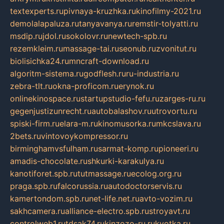
textexperts.ru
pivnaya-kruzhka.ru
kinofilmy-2021.ru
demolalapaluza.ru
tanyavanya.ru
remstir-tolyatti.ru
msdip.ru
jdol.ru
sokolovr.ru
newtech-spb.ru
rezemkleim.ru
massage-tai.ru
seonub.ru
zvonitut.ru
biolisichka24.ru
mncraft-download.ru
algoritm-sistema.ru
godflesh.ru
ru-industria.ru
zebra-tlt.ru
okna-proficom.ru
erynok.ru
onlinekinospace.ru
startupstudio-fefu.ru
zarges-ru.ru
gegenjustizunrecht.ru
autobalashov.ru
utrovortu.ru
spiski-firm.ru
elara-m.ru
kinomusorka.ru
mkcslava.ru
2bets.ru
vintovoykompressor.ru
birminghamvsfulham.ru
sarmat-komp.ru
pioneeri.ru
amadis-chocolate.ru
shkurki-karakulya.ru
kanotiforet.spb.ru
tutmassage.ru
ecolog.org.ru
praga.spb.ru
falcorussia.ru
autodoctorservis.ru
kamertondom.spb.ru
net-life.net.ru
avto-vozim.ru
sakhcamera.ru
alliance-electro.spb.ru
stroyavt.ru
controlweb1.ru
tdsak74.ru
kinzozo-ru.ru
kvotka.ru