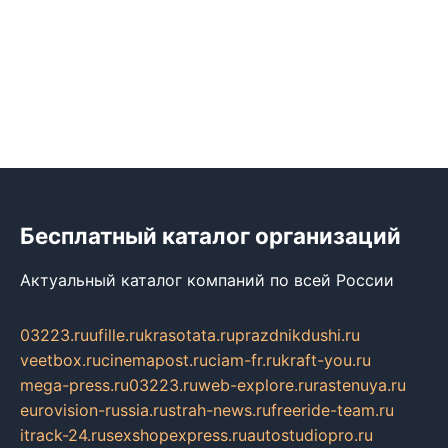
Бесплатный каталог организаций
Актуальный каталог компаний по всей России
03223.ru
ufille.ru
krasotata.ru
prazdnikdushi.ru
veetbox.ru
cinemapost.ru
ciam-fr.ru
kraft-you.ru
mega-press.ru
03223.ru
web-explore.ru
rastenuya.ru
eurovision-russia.ru
strah-news.ru
freeride-team.ru
itrack-24.ru
sexshopexpress.ru
autostudiopro.ru