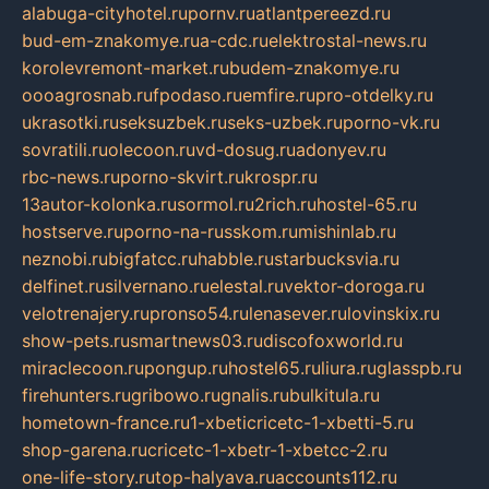
alabuga-cityhotel.ru
pornv.ru
atlantpereezd.ru
bud-em-znakomye.ru
a-cdc.ru
elektrostal-news.ru
korolevremont-market.ru
budem-znakomye.ru
oooagrosnab.ru
fpodaso.ru
emfire.ru
pro-otdelky.ru
ukrasotki.ru
seksuzbek.ru
seks-uzbek.ru
porno-vk.ru
sovratili.ru
olecoon.ru
vd-dosug.ru
adonyev.ru
rbc-news.ru
porno-skvirt.ru
krospr.ru
13autor-kolonka.ru
sormol.ru
2rich.ru
hostel-65.ru
hostserve.ru
porno-na-russkom.ru
mishinlab.ru
neznobi.ru
bigfatcc.ru
habble.ru
starbucksvia.ru
delfinet.ru
silvernano.ru
elestal.ru
vektor-doroga.ru
velotrenajery.ru
pronso54.ru
lenasever.ru
lovinskix.ru
show-pets.ru
smartnews03.ru
discofoxworld.ru
miraclecoon.ru
pongup.ru
hostel65.ru
liura.ru
glasspb.ru
firehunters.ru
gribowo.ru
gnalis.ru
bulkitula.ru
hometown-france.ru
1-xbeticricetc-1-xbetti-5.ru
shop-garena.ru
cricetc-1-xbetr-1-xbetcc-2.ru
one-life-story.ru
top-halyava.ru
accounts112.ru