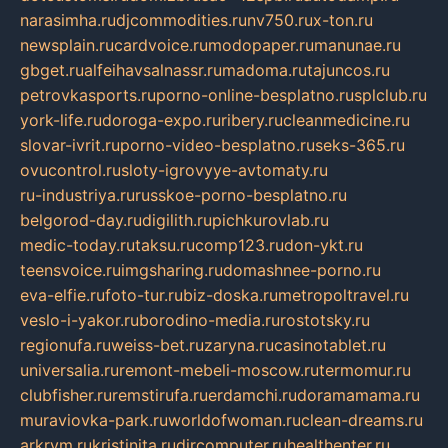
narasimha.ru
djcommodities.ru
nv750.ru
x-ton.ru
newsplain.ru
cardvoice.ru
modopaper.ru
manunae.ru
gbget.ru
alfeihavsalnassr.ru
madoma.ru
tajuncos.ru
petrovkasports.ru
porno-online-besplatno.ru
splclub.ru
york-life.ru
doroga-expo.ru
ribery.ru
cleanmedicine.ru
slovar-ivrit.ru
porno-video-besplatno.ru
seks-365.ru
ovucontrol.ru
sloty-igrovyye-avtomaty.ru
ru-industriya.ru
russkoe-porno-besplatno.ru
belgorod-day.ru
digilith.ru
pichkurovlab.ru
medic-today.ru
taksu.ru
comp123.ru
don-ykt.ru
teensvoice.ru
imgsharing.ru
domashnee-porno.ru
eva-elfie.ru
foto-tur.ru
biz-doska.ru
metropoltravel.ru
veslo-i-yakor.ru
borodino-media.ru
rostotsky.ru
regionufa.ru
weiss-bet.ru
zaryna.ru
casinotablet.ru
universalia.ru
remont-mebeli-moscow.ru
termomur.ru
clubfisher.ru
remstirufa.ru
erdamchi.ru
doramamama.ru
muraviovka-park.ru
worldofwoman.ru
clean-dreams.ru
arkrym.ru
kristinita.ru
dircomputer.ru
healthenter.ru