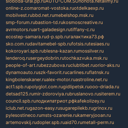
sloboda-ural.pp.ru
AUTO-COM.SU
hohota.net
alimy.ru
online-z.com
aromat-vostoka.ru
otdelkaexp.ru
mobilvest.ru
bbd.net.ru
mebelshop.msk.ru
smp-forum.ru
bastion-td.ru
kosmoscreative.ru
avrmotors.ru
art-galadesign.ru
tiffany-c.ru
ecostep-samara.ru
d-p.spb.ru
галактика73.рф
sko.com.ru
davitamebel-spb.ru
fotsis.ru
tesiaes.ru
kokoroyari.spb.ru
blesna-kazan.ru
mossilver.ru
lenderoq.ru
sergeydobrin.ru
tochkazvuka.msk.ru
people-of-art.ru
bezzubova.ru
clubtibet.ru
orior-aks.ru
dynamoauto.ru
szk-favorit.ru
carlines.ru
flatnsk.ru
kingbolenskaner.ru
alex-motor.ru
astroline.net.ru
act1.spb.ru
polyglot.com.ru
gidlipetsk.ru
ooo-driada.ru
detsad125.ru
mir-zdoroviya.ru
bruslanovo.ru
siterem.ru
council.spb.ru
лодкипатриот.рф
kafekolizey.ru
iclub.net.ru
gazon-easy.ru
sugarepilekb.ru
grinox.ru
pylesostineco.ru
msts-ozarenie.ru
kameryjooan.ru
artemovskij.ru
dopler.spb.ru
aid70.ru
metall-perm.ru