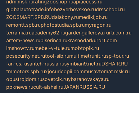
ndm.msk.ru
ratingzooshop.ru
apiaccess.ru
globalautotrade.info
bezverhovskoe.ru
drsschool.ru
ZOOSMART.SPB.RU
dalakony.ru
medikijob.ru
remontt.spb.ru
photostudia.spb.ru
myragon.ru
terramia.ru
academy62.ru
gardengallereya.ru
rti.com.ru
artem-news.ru
biserinca.ru
krasnodarkurort.com
imshowtv.ru
mebel-v-tule.ru
mobtopik.ru
pcsecurity.net.ru
tool-sib.ru
multimetrunit.ru
sp-tour.ru
fan-cs.ru
santeh-russia.ru
symbian9.net.ru
DSHAIR.RU
tmmotors.spb.ru
xjocuricopii.com
musavtomat.msk.ru
obustrojdom.ru
sovetcik.ru
ybaranovskaya.ru
ppknews.ru
cult-alshei.ru
JAPANRUSSIA.RU
proekciyamebel.ru
imper-finans.ru
rim.org.ru
glamourai.ru
brassminus.ru
zabor-pro.ru
ftn.pp.ru
dorogoe58.ru
laimengpacker.ru
kuzova-zapchasti.ru
sageerp.ru
taxodrom.ru
dsrazvitie.ru
hardcity.net.ru
ratinghomegames.ru
topservice25.ru
gubernyan.ru
gtglasslined.ru
ii4.ru
tssport.spb.ru
andorra24.com