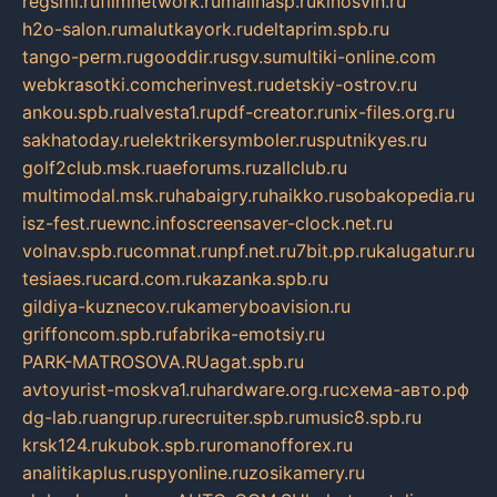
regsmi.ru
filmnetwork.ru
malinasp.ru
kinosvin.ru
h2o-salon.ru
malutkayork.ru
deltaprim.spb.ru
tango-perm.ru
gooddir.ru
sgv.su
multiki-online.com
webkrasotki.com
cherinvest.ru
detskiy-ostrov.ru
ankou.spb.ru
alvesta1.ru
pdf-creator.ru
nix-files.org.ru
sakhatoday.ru
elektrikersymboler.ru
sputnikyes.ru
golf2club.msk.ru
aeforums.ru
zallclub.ru
multimodal.msk.ru
habaigry.ru
haikko.ru
sobakopedia.ru
isz-fest.ru
ewnc.info
screensaver-clock.net.ru
volnav.spb.ru
comnat.ru
npf.net.ru
7bit.pp.ru
kalugatur.ru
tesiaes.ru
card.com.ru
kazanka.spb.ru
gildiya-kuznecov.ru
kameryboavision.ru
griffoncom.spb.ru
fabrika-emotsiy.ru
PARK-MATROSOVA.RU
agat.spb.ru
avtoyurist-moskva1.ru
hardware.org.ru
схема-авто.рф
dg-lab.ru
angrup.ru
recruiter.spb.ru
music8.spb.ru
krsk124.ru
kubok.spb.ru
romanofforex.ru
analitikaplus.ru
spyonline.ru
zosikamery.ru