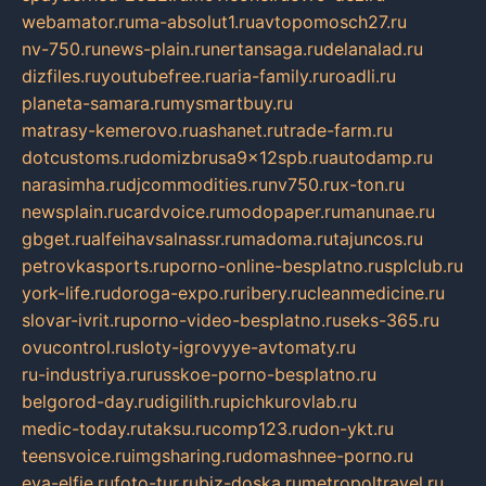
webamator.ru
ma-absolut1.ru
avtopomosch27.ru
nv-750.ru
news-plain.ru
nertansaga.ru
delanalad.ru
dizfiles.ru
youtubefree.ru
aria-family.ru
roadli.ru
planeta-samara.ru
mysmartbuy.ru
matrasy-kemerovo.ru
ashanet.ru
trade-farm.ru
dotcustoms.ru
domizbrusa9x12spb.ru
autodamp.ru
narasimha.ru
djcommodities.ru
nv750.ru
x-ton.ru
newsplain.ru
cardvoice.ru
modopaper.ru
manunae.ru
gbget.ru
alfeihavsalnassr.ru
madoma.ru
tajuncos.ru
petrovkasports.ru
porno-online-besplatno.ru
splclub.ru
york-life.ru
doroga-expo.ru
ribery.ru
cleanmedicine.ru
slovar-ivrit.ru
porno-video-besplatno.ru
seks-365.ru
ovucontrol.ru
sloty-igrovyye-avtomaty.ru
ru-industriya.ru
russkoe-porno-besplatno.ru
belgorod-day.ru
digilith.ru
pichkurovlab.ru
medic-today.ru
taksu.ru
comp123.ru
don-ykt.ru
teensvoice.ru
imgsharing.ru
domashnee-porno.ru
eva-elfie.ru
foto-tur.ru
biz-doska.ru
metropoltravel.ru