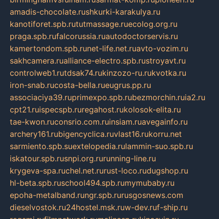
amadis-chocolate.ru
shkurki-karakulya.ru
kanotiforet.spb.ru
tutmassage.ru
ecolog.org.ru
praga.spb.ru
falcorussia.ru
autodoctorservis.ru
kamertondom.spb.ru
net-life.net.ru
avto-vozim.ru
sakhcamera.ru
alliance-electro.spb.ru
stroyavt.ru
controlweb1.ru
tdsak74.ru
kinzozo-ru.ru
kvotka.ru
iron-snab.ru
costa-bella.ru
eugrus.pp.ru
associaciya39.ru
primexpo.spb.ru
bezmorchin.ru
ia2.ru
cpt21.ru
ispecspb.ru
regahost.ru
kolosok-elita.ru
tae-kwon.ru
consrio.com.ru
insiam.ru
avegainfo.ru
archery161.ru
bigencyclica.ru
vlast16.ru
korru.net
sarmiento.spb.su
extelopedia.ru
lammin-suo.spb.ru
iskatour.spb.ru
snpi.org.ru
running-line.ru
krygeva-spa.ru
chel.net.ru
rust-loco.ru
dugshop.ru
hl-beta.spb.ru
school494.spb.ru
mymubaby.ru
epoha-metalband.ru
ngr.spb.ru
rusgosnews.com
dieselvostok.ru
24hostel.msk.ru
w-dev.ru
f-ship.ru