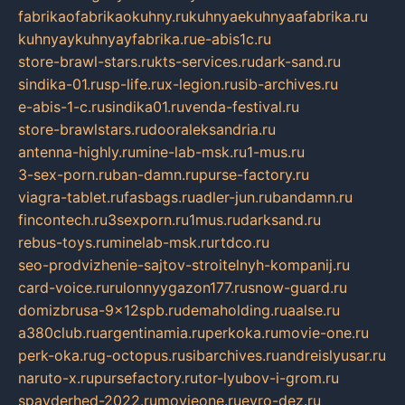
fabrikaofabrikaokuhny.ru
kuhnyaekuhnyaafabrika.ru
kuhnyaykuhnyayfabrika.ru
e-abis1c.ru
store-brawl-stars.ru
kts-services.ru
dark-sand.ru
sindika-01.ru
sp-life.ru
x-legion.ru
sib-archives.ru
e-abis-1-c.ru
sindika01.ru
venda-festival.ru
store-brawlstars.ru
dooraleksandria.ru
antenna-highly.ru
mine-lab-msk.ru
1-mus.ru
3-sex-porn.ru
ban-damn.ru
purse-factory.ru
viagra-tablet.ru
fasbags.ru
adler-jun.ru
bandamn.ru
fincontech.ru
3sexporn.ru
1mus.ru
darksand.ru
rebus-toys.ru
minelab-msk.ru
rtdco.ru
seo-prodvizhenie-sajtov-stroitelnyh-kompanij.ru
card-voice.ru
rulonnyygazon177.ru
snow-guard.ru
domizbrusa-9x12spb.ru
demaholding.ru
aalse.ru
a380club.ru
argentinamia.ru
perkoka.ru
movie-one.ru
perk-oka.ru
g-octopus.ru
sibarchives.ru
andreislyusar.ru
naruto-x.ru
pursefactory.ru
tor-lyubov-i-grom.ru
spayderhed-2022.ru
movieone.ru
evro-dez.ru