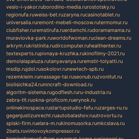
veslo-i-yakor.ru
borodino-media.ru
rostotsky.ru
regionufa.ru
weiss-bet.ru
zaryna.ru
casinotablet.ru
universalia.ru
remont-mebeli-moscow.ru
termomur.ru
clubfisher.ru
remstirufa.ru
erdamchi.ru
doramamama.ru
muraviovka-park.ru
worldofwoman.ru
clean-dreams.ru
arkrym.ru
kristinita.ru
dircomputer.ru
healthenter.ru
textexperts.ru
pivnaya-kruzhka.ru
kinofilmy-2021.ru
demolalapaluza.ru
tanyavanya.ru
remstir-tolyatti.ru
msdip.ru
jdol.ru
sokolovr.ru
newtech-spb.ru
rezemkleim.ru
massage-tai.ru
seonub.ru
zvonitut.ru
biolisichka24.ru
mncraft-download.ru
algoritm-sistema.ru
godflesh.ru
ru-industria.ru
zebra-tlt.ru
okna-proficom.ru
erynok.ru
onlinekinospace.ru
startupstudio-fefu.ru
zarges-ru.ru
gegenjustizunrecht.ru
autobalashov.ru
utrovortu.ru
spiski-firm.ru
elara-m.ru
kinomusorka.ru
mkcslava.ru
2bets.ru
vintovoykompressor.ru
birminghamvsfulham.ru
sarmat-komp.ru
pioneeri.ru