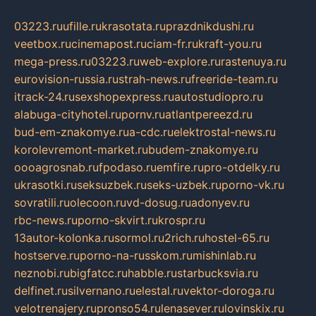
03223.ru
ufille.ru
krasotata.ru
prazdnikdushi.ru
veetbox.ru
cinemapost.ru
ciam-fr.ru
kraft-you.ru
mega-press.ru
03223.ru
web-explore.ru
rastenuya.ru
eurovision-russia.ru
strah-news.ru
freeride-team.ru
itrack-24.ru
sexshopexpress.ru
autostudiopro.ru
alabuga-cityhotel.ru
pornv.ru
atlantpereezd.ru
bud-em-znakomye.ru
a-cdc.ru
elektrostal-news.ru
korolevremont-market.ru
budem-znakomye.ru
oooagrosnab.ru
fpodaso.ru
emfire.ru
pro-otdelky.ru
ukrasotki.ru
seksuzbek.ru
seks-uzbek.ru
porno-vk.ru
sovratili.ru
olecoon.ru
vd-dosug.ru
adonyev.ru
rbc-news.ru
porno-skvirt.ru
krospr.ru
13autor-kolonka.ru
sormol.ru
2rich.ru
hostel-65.ru
hostserve.ru
porno-na-russkom.ru
mishinlab.ru
neznobi.ru
bigfatcc.ru
habble.ru
starbucksvia.ru
delfinet.ru
silvernano.ru
elestal.ru
vektor-doroga.ru
velotrenajery.ru
pronso54.ru
lenasever.ru
lovinskix.ru