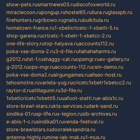
show-pets.ru
smartnews03.ru
discofoxworld.ru
miraclecoon.ru
pongup.ru
hostel65.ru
liura.ru
glasspb.ru
firehunters.ru
gribowo.ru
gnalis.ru
bulkitula.ru
hometown-france.ru
1-xbeticricetc-1-xbetti-5.ru
shop-garena.ru
cricetc-1-xbetr-1-xbetcc-2.ru
one-life-story.ru
top-halyava.ru
accounts112.ru
poka-vse-doma-2.ru
3-d-file.ru
hahahaharms.ru
g2012.ru
tst-1.ru
shaggy-cat.ru
opsmgr.ru
ev-gallery.ru
g-2012.ru
ops-mgr.ru
accounts-112.ru
csm-demo.ru
poka-vse-doma2.ru
airgungames.ru
allseo-host.ru
tehosmotre.ru
varieta-yug.ru
cricetc1xbetr1xbetcc2.ru
raytor-d.ru
atillagunn.ru
3d-file.ru
1xbeticricetc1xbetti5.ru
uafoot-statti.ru
e-abis1c.ru
store-brawl-stars.ru
kts-services.ru
dark-sand.ru
sindika-01.ru
sp-life.ru
x-legion.ru
sib-archives.ru
e-abis-1-c.ru
sindika01.ru
venda-festival.ru
store-brawlstars.ru
dooraleksandria.ru
antenna-highly.ru
mine-lab-msk.ru
1-mus.ru