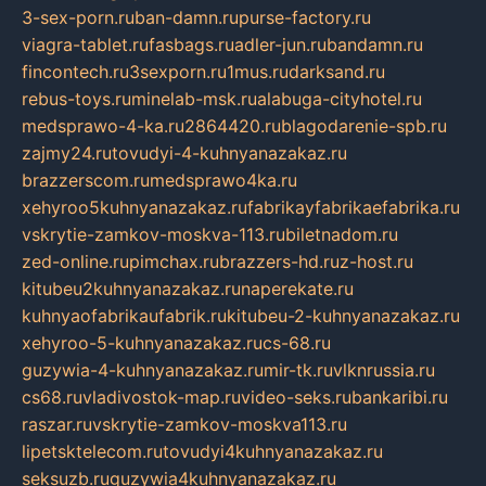
3-sex-porn.ru
ban-damn.ru
purse-factory.ru
viagra-tablet.ru
fasbags.ru
adler-jun.ru
bandamn.ru
fincontech.ru
3sexporn.ru
1mus.ru
darksand.ru
rebus-toys.ru
minelab-msk.ru
alabuga-cityhotel.ru
medsprawo-4-ka.ru
2864420.ru
blagodarenie-spb.ru
zajmy24.ru
tovudyi-4-kuhnyanazakaz.ru
brazzerscom.ru
medsprawo4ka.ru
xehyroo5kuhnyanazakaz.ru
fabrikayfabrikaefabrika.ru
vskrytie-zamkov-moskva-113.ru
biletnadom.ru
zed-online.ru
pimchax.ru
brazzers-hd.ru
z-host.ru
kitubeu2kuhnyanazakaz.ru
naperekate.ru
kuhnyaofabrikaufabrik.ru
kitubeu-2-kuhnyanazakaz.ru
xehyroo-5-kuhnyanazakaz.ru
cs-68.ru
guzywia-4-kuhnyanazakaz.ru
mir-tk.ru
vlknrussia.ru
cs68.ru
vladivostok-map.ru
video-seks.ru
bankaribi.ru
raszar.ru
vskrytie-zamkov-moskva113.ru
lipetsktelecom.ru
tovudyi4kuhnyanazakaz.ru
seksuzb.ru
guzywia4kuhnyanazakaz.ru