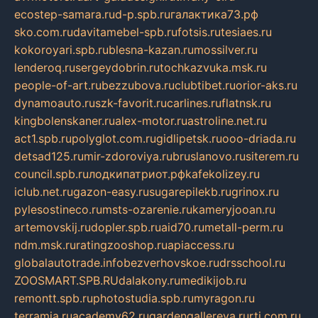
ecostep-samara.ru
d-p.spb.ru
галактика73.рф
sko.com.ru
davitamebel-spb.ru
fotsis.ru
tesiaes.ru
kokoroyari.spb.ru
blesna-kazan.ru
mossilver.ru
lenderoq.ru
sergeydobrin.ru
tochkazvuka.msk.ru
people-of-art.ru
bezzubova.ru
clubtibet.ru
orior-aks.ru
dynamoauto.ru
szk-favorit.ru
carlines.ru
flatnsk.ru
kingbolenskaner.ru
alex-motor.ru
astroline.net.ru
act1.spb.ru
polyglot.com.ru
gidlipetsk.ru
ooo-driada.ru
detsad125.ru
mir-zdoroviya.ru
bruslanovo.ru
siterem.ru
council.spb.ru
лодкипатриот.рф
kafekolizey.ru
iclub.net.ru
gazon-easy.ru
sugarepilekb.ru
grinox.ru
pylesostineco.ru
msts-ozarenie.ru
kameryjooan.ru
artemovskij.ru
dopler.spb.ru
aid70.ru
metall-perm.ru
ndm.msk.ru
ratingzooshop.ru
apiaccess.ru
globalautotrade.info
bezverhovskoe.ru
drsschool.ru
ZOOSMART.SPB.RU
dalakony.ru
medikijob.ru
remontt.spb.ru
photostudia.spb.ru
myragon.ru
terramia.ru
academy62.ru
gardengallereya.ru
rti.com.ru