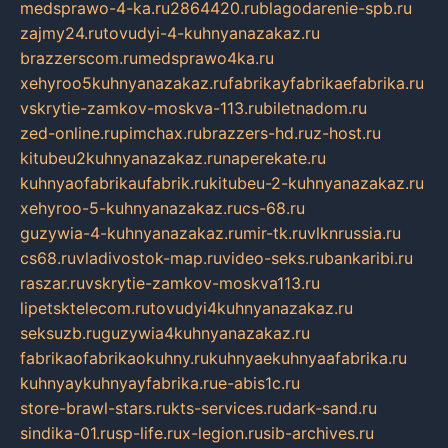
medsprawo-4-ka.ru
2864420.ru
blagodarenie-spb.ru
zajmy24.ru
tovudyi-4-kuhnyanazakaz.ru
brazzerscom.ru
medsprawo4ka.ru
xehyroo5kuhnyanazakaz.ru
fabrikayfabrikaefabrika.ru
vskrytie-zamkov-moskva-113.ru
biletnadom.ru
zed-online.ru
pimchax.ru
brazzers-hd.ru
z-host.ru
kitubeu2kuhnyanazakaz.ru
naperekate.ru
kuhnyaofabrikaufabrik.ru
kitubeu-2-kuhnyanazakaz.ru
xehyroo-5-kuhnyanazakaz.ru
cs-68.ru
guzywia-4-kuhnyanazakaz.ru
mir-tk.ru
vlknrussia.ru
cs68.ru
vladivostok-map.ru
video-seks.ru
bankaribi.ru
raszar.ru
vskrytie-zamkov-moskva113.ru
lipetsktelecom.ru
tovudyi4kuhnyanazakaz.ru
seksuzb.ru
guzywia4kuhnyanazakaz.ru
fabrikaofabrikaokuhny.ru
kuhnyaekuhnyaafabrika.ru
kuhnyaykuhnyayfabrika.ru
e-abis1c.ru
store-brawl-stars.ru
kts-services.ru
dark-sand.ru
sindika-01.ru
sp-life.ru
x-legion.ru
sib-archives.ru