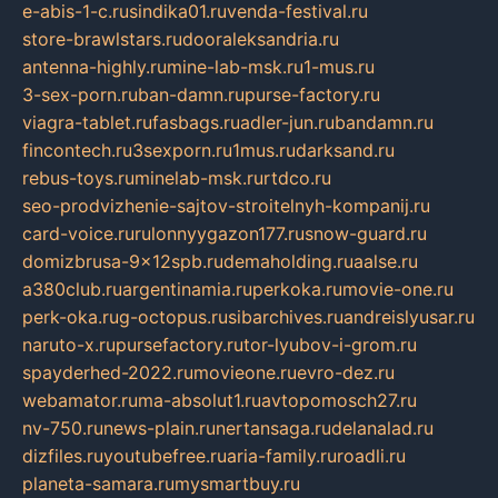
e-abis-1-c.ru
sindika01.ru
venda-festival.ru
store-brawlstars.ru
dooraleksandria.ru
antenna-highly.ru
mine-lab-msk.ru
1-mus.ru
3-sex-porn.ru
ban-damn.ru
purse-factory.ru
viagra-tablet.ru
fasbags.ru
adler-jun.ru
bandamn.ru
fincontech.ru
3sexporn.ru
1mus.ru
darksand.ru
rebus-toys.ru
minelab-msk.ru
rtdco.ru
seo-prodvizhenie-sajtov-stroitelnyh-kompanij.ru
card-voice.ru
rulonnyygazon177.ru
snow-guard.ru
domizbrusa-9x12spb.ru
demaholding.ru
aalse.ru
a380club.ru
argentinamia.ru
perkoka.ru
movie-one.ru
perk-oka.ru
g-octopus.ru
sibarchives.ru
andreislyusar.ru
naruto-x.ru
pursefactory.ru
tor-lyubov-i-grom.ru
spayderhed-2022.ru
movieone.ru
evro-dez.ru
webamator.ru
ma-absolut1.ru
avtopomosch27.ru
nv-750.ru
news-plain.ru
nertansaga.ru
delanalad.ru
dizfiles.ru
youtubefree.ru
aria-family.ru
roadli.ru
planeta-samara.ru
mysmartbuy.ru