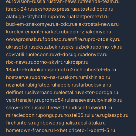
eurovision-russia.ru
strah-news.ru
freeride-team.ru
itrack-24.ru
sexshopexpress.ru
autostudiopro.ru
alabuga-cityhotel.ru
pornv.ru
atlantpereezd.ru
bud-em-znakomye.ru
a-cdc.ru
elektrostal-news.ru
korolevremont-market.ru
budem-znakomye.ru
oooagrosnab.ru
fpodaso.ru
emfire.ru
pro-otdelky.ru
ukrasotki.ru
seksuzbek.ru
seks-uzbek.ru
porno-vk.ru
sovratili.ru
olecoon.ru
vd-dosug.ru
adonyev.ru
rbc-news.ru
porno-skvirt.ru
krospr.ru
13autor-kolonka.ru
sormol.ru
2rich.ru
hostel-65.ru
hostserve.ru
porno-na-russkom.ru
mishinlab.ru
neznobi.ru
bigfatcc.ru
habble.ru
starbucksvia.ru
delfinet.ru
silvernano.ru
elestal.ru
vektor-doroga.ru
velotrenajery.ru
pronso54.ru
lenasever.ru
lovinskix.ru
show-pets.ru
smartnews03.ru
discofoxworld.ru
miraclecoon.ru
pongup.ru
hostel65.ru
liura.ru
glasspb.ru
firehunters.ru
gribowo.ru
gnalis.ru
bulkitula.ru
hometown-france.ru
1-xbeticricetc-1-xbetti-5.ru