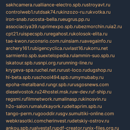
sakhcamera.ru
alliance-electro.spb.ru
stroyavt.ru
controlweb1.ru
tdsak74.ru
kinzozo-ru.ru
kvotka.ru
iron-snab.ru
costa-bella.ru
eugrus.pp.ru
associaciya39.ru
primexpo.spb.ru
bezmorchin.ru
ia2.ru
cpt21.ru
ispecspb.ru
regahost.ru
kolosok-elita.ru
tae-kwon.ru
consrio.com.ru
insiam.ru
avegainfo.ru
archery161.ru
bigencyclica.ru
vlast16.ru
korru.net
sarmiento.spb.su
extelopedia.ru
lammin-suo.spb.ru
iskatour.spb.ru
snpi.org.ru
running-line.ru
krygeva-spa.ru
chel.net.ru
rust-loco.ru
dugshop.ru
hl-beta.spb.ru
school494.spb.ru
mymubaby.ru
epoha-metalband.ru
ngr.spb.ru
rusgosnews.com
dieselvostok.ru
24hostel.msk.ru
w-dev.ru
f-ship.ru
regsmi.ru
filmnetwork.ru
malinasp.ru
kinosvin.ru
h2o-salon.ru
malutkayork.ru
deltaprim.spb.ru
tango-perm.ru
gooddir.ru
sgv.su
multiki-online.com
webkrasotki.com
cherinvest.ru
detskiy-ostrov.ru
ankou.spb.ru
alvesta1.ru
pdf-creator.ru
nix-files.org.ru