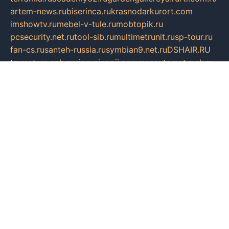
artem-news.ru
biserinca.ru
krasnodarkurort.com
imshowtv.ru
mebel-v-tule.ru
mobtopik.ru
pcsecurity.net.ru
tool-sib.ru
multimetrunit.ru
sp-tour.ru
fan-cs.ru
santeh-russia.ru
symbian9.net.ru
DSHAIR.RU
tmmotors.spb.ru
xjocuricopii.com
musavtomat.msk.ru
obustrojdom.ru
sovetcik.ru
ybaranovskaya.ru
ppknews.ru
cult-alshei.ru
JAPANRUSSIA.RU
proekciyamebel.ru
imper-finans.ru
rim.org.ru
glamourai.ru
brassminus.ru
zabor-pro.ru
ftn.pp.ru
dorogoe58.ru
laimengpacker.ru
kuzova-zapchasti.ru
sageerp.ru
taxodrom.ru
dsrazvitie.ru
hardcity.net.ru
ratinghomegames.ru
topservice25.ru
gubernyan.ru
gtglasslined.ru
ii4.ru
tssport.spb.ru
andorra24.com
blackwallstreet.ru
oboimos.ru
optim-doors.com.ru
ikuch.ru
nycr.org.ru
npa21.ru
vremya-ch.spb.ru
desert000.ru
ivtorgi.ru
ifiori.ru
catalog-statei.ru
dcv.org.ru
spetsmaster174.ru
ipkameryhiseeu.ru
dum26.ru
ruspol.spb.ru
fr-opendp.ru
kam-solnyshko.ru