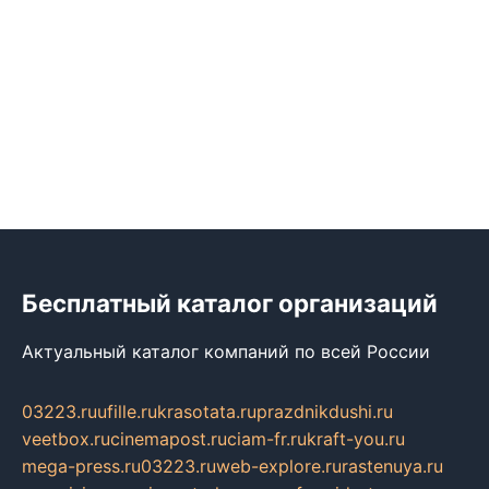
Бесплатный каталог организаций
Актуальный каталог компаний по всей России
03223.ru
ufille.ru
krasotata.ru
prazdnikdushi.ru
veetbox.ru
cinemapost.ru
ciam-fr.ru
kraft-you.ru
mega-press.ru
03223.ru
web-explore.ru
rastenuya.ru