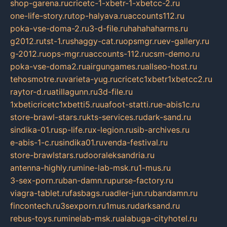
shop-garena.ru
cricetc-1-xbetr-1-xbetcc-2.ru
one-life-story.ru
top-halyava.ru
accounts112.ru
poka-vse-doma-2.ru
3-d-file.ru
hahahaharms.ru
g2012.ru
tst-1.ru
shaggy-cat.ru
opsmgr.ru
ev-gallery.ru
g-2012.ru
ops-mgr.ru
accounts-112.ru
csm-demo.ru
poka-vse-doma2.ru
airgungames.ru
allseo-host.ru
tehosmotre.ru
varieta-yug.ru
cricetc1xbetr1xbetcc2.ru
raytor-d.ru
atillagunn.ru
3d-file.ru
1xbeticricetc1xbetti5.ru
uafoot-statti.ru
e-abis1c.ru
store-brawl-stars.ru
kts-services.ru
dark-sand.ru
sindika-01.ru
sp-life.ru
x-legion.ru
sib-archives.ru
e-abis-1-c.ru
sindika01.ru
venda-festival.ru
store-brawlstars.ru
dooraleksandria.ru
antenna-highly.ru
mine-lab-msk.ru
1-mus.ru
3-sex-porn.ru
ban-damn.ru
purse-factory.ru
viagra-tablet.ru
fasbags.ru
adler-jun.ru
bandamn.ru
fincontech.ru
3sexporn.ru
1mus.ru
darksand.ru
rebus-toys.ru
minelab-msk.ru
alabuga-cityhotel.ru