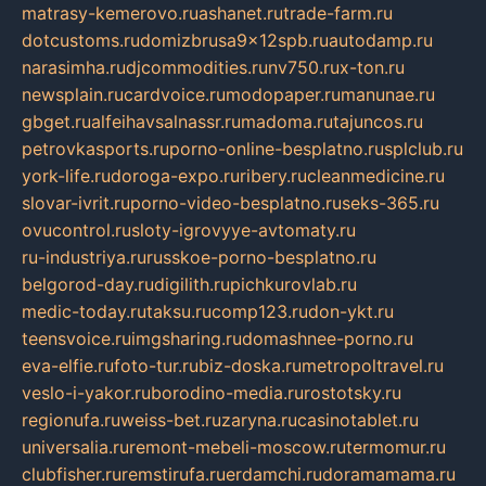
matrasy-kemerovo.ru
ashanet.ru
trade-farm.ru
dotcustoms.ru
domizbrusa9x12spb.ru
autodamp.ru
narasimha.ru
djcommodities.ru
nv750.ru
x-ton.ru
newsplain.ru
cardvoice.ru
modopaper.ru
manunae.ru
gbget.ru
alfeihavsalnassr.ru
madoma.ru
tajuncos.ru
petrovkasports.ru
porno-online-besplatno.ru
splclub.ru
york-life.ru
doroga-expo.ru
ribery.ru
cleanmedicine.ru
slovar-ivrit.ru
porno-video-besplatno.ru
seks-365.ru
ovucontrol.ru
sloty-igrovyye-avtomaty.ru
ru-industriya.ru
russkoe-porno-besplatno.ru
belgorod-day.ru
digilith.ru
pichkurovlab.ru
medic-today.ru
taksu.ru
comp123.ru
don-ykt.ru
teensvoice.ru
imgsharing.ru
domashnee-porno.ru
eva-elfie.ru
foto-tur.ru
biz-doska.ru
metropoltravel.ru
veslo-i-yakor.ru
borodino-media.ru
rostotsky.ru
regionufa.ru
weiss-bet.ru
zaryna.ru
casinotablet.ru
universalia.ru
remont-mebeli-moscow.ru
termomur.ru
clubfisher.ru
remstirufa.ru
erdamchi.ru
doramamama.ru