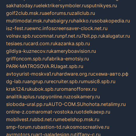
sakhatoday.ru
elektrikersymboler.ru
sputnikyes.ru
golf2club.msk.ru
aeforums.ru
zallclub.ru
multimodal.msk.ru
habaigry.ru
haikko.ru
sobakopedia.ru
isz-fest.ru
ewnc.info
screensaver-clock.net.ru
volnav.spb.ru
comnat.ru
npf.net.ru
7bit.pp.ru
kalugatur.ru
tesiaes.ru
card.com.ru
kazanka.spb.ru
gildiya-kuznecov.ru
kameryboavision.ru
griffoncom.spb.ru
fabrika-emotsiy.ru
PARK-MATROSOVA.RU
agat.spb.ru
avtoyurist-moskva1.ru
hardware.org.ru
схема-авто.рф
dg-lab.ru
angrup.ru
recruiter.spb.ru
music8.spb.ru
krsk124.ru
kubok.spb.ru
romanofforex.ru
analitikaplus.ru
spyonline.ru
zosikamery.ru
sloboda-ural.pp.ru
AUTO-COM.SU
hohota.net
alimy.ru
online-z.com
aromat-vostoka.ru
otdelkaexp.ru
mobilvest.ru
bbd.net.ru
mebelshop.msk.ru
smp-forum.ru
bastion-td.ru
kosmoscreative.ru
avrmotors.ru
art-galadesign.ru
tiffany-c.ru