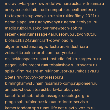
muraviovka-park.ru
worldofwoman.ru
clean-dreams.ru
arkrym.ru
kristinita.ru
dircomputer.ru
healthenter.ru
textexperts.ru
pivnaya-kruzhka.ru
kinofilmy-2021.ru
demolalapaluza.ru
tanyavanya.ru
remstir-tolyatti.ru
msdip.ru
jdol.ru
sokolovr.ru
newtech-spb.ru
rezemkleim.ru
massage-tai.ru
seonub.ru
zvonitut.ru
biolisichka24.ru
mncraft-download.ru
algoritm-sistema.ru
godflesh.ru
ru-industria.ru
zebra-tlt.ru
okna-proficom.ru
erynok.ru
onlinekinospace.ru
startupstudio-fefu.ru
zarges-ru.ru
gegenjustizunrecht.ru
autobalashov.ru
utrovortu.ru
spiski-firm.ru
elara-m.ru
kinomusorka.ru
mkcslava.ru
2bets.ru
vintovoykompressor.ru
birminghamvsfulham.ru
sarmat-komp.ru
pioneeri.ru
amadis-chocolate.ru
shkurki-karakulya.ru
kanotiforet.spb.ru
tutmassage.ru
ecolog.org.ru
praga.spb.ru
falcorussia.ru
autodoctorservis.ru
kamertondom.spb.ru
net-life.net.ru
avto-vozim.ru