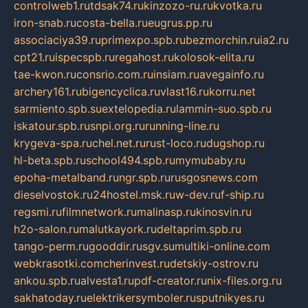
controlweb1.ru
tdsak74.ru
kinzozo-ru.ru
kvotka.ru
iron-snab.ru
costa-bella.ru
eugrus.pp.ru
associaciya39.ru
primexpo.spb.ru
bezmorchin.ru
ia2.ru
cpt21.ru
ispecspb.ru
regahost.ru
kolosok-elita.ru
tae-kwon.ru
consrio.com.ru
insiam.ru
avegainfo.ru
archery161.ru
bigencyclica.ru
vlast16.ru
korru.net
sarmiento.spb.su
extelopedia.ru
lammin-suo.spb.ru
iskatour.spb.ru
snpi.org.ru
running-line.ru
krygeva-spa.ru
chel.net.ru
rust-loco.ru
dugshop.ru
hl-beta.spb.ru
school494.spb.ru
mymubaby.ru
epoha-metalband.ru
ngr.spb.ru
rusgosnews.com
dieselvostok.ru
24hostel.msk.ru
w-dev.ru
f-ship.ru
regsmi.ru
filmnetwork.ru
malinasp.ru
kinosvin.ru
h2o-salon.ru
malutkayork.ru
deltaprim.spb.ru
tango-perm.ru
gooddir.ru
sgv.su
multiki-online.com
webkrasotki.com
cherinvest.ru
detskiy-ostrov.ru
ankou.spb.ru
alvesta1.ru
pdf-creator.ru
nix-files.org.ru
sakhatoday.ru
elektrikersymboler.ru
sputnikyes.ru