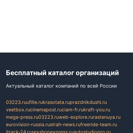
Бесплатный каталог организаций
Актуальный каталог компаний по всей России
03223.ru
ufille.ru
krasotata.ru
prazdnikdushi.ru
veetbox.ru
cinemapost.ru
ciam-fr.ru
kraft-you.ru
mega-press.ru
03223.ru
web-explore.ru
rastenuya.ru
eurovision-russia.ru
strah-news.ru
freeride-team.ru
itrack-24.ru
sexshopexpress.ru
autostudiopro.ru