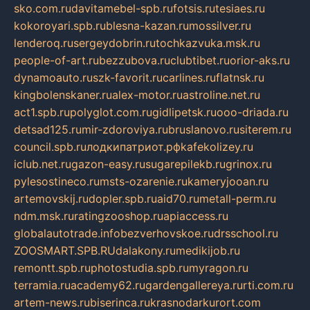
sko.com.ru
davitamebel-spb.ru
fotsis.ru
tesiaes.ru
kokoroyari.spb.ru
blesna-kazan.ru
mossilver.ru
lenderoq.ru
sergeydobrin.ru
tochkazvuka.msk.ru
people-of-art.ru
bezzubova.ru
clubtibet.ru
orior-aks.ru
dynamoauto.ru
szk-favorit.ru
carlines.ru
flatnsk.ru
kingbolenskaner.ru
alex-motor.ru
astroline.net.ru
act1.spb.ru
polyglot.com.ru
gidlipetsk.ru
ooo-driada.ru
detsad125.ru
mir-zdoroviya.ru
bruslanovo.ru
siterem.ru
council.spb.ru
лодкипатриот.рф
kafekolizey.ru
iclub.net.ru
gazon-easy.ru
sugarepilekb.ru
grinox.ru
pylesostineco.ru
msts-ozarenie.ru
kameryjooan.ru
artemovskij.ru
dopler.spb.ru
aid70.ru
metall-perm.ru
ndm.msk.ru
ratingzooshop.ru
apiaccess.ru
globalautotrade.info
bezverhovskoe.ru
drsschool.ru
ZOOSMART.SPB.RU
dalakony.ru
medikijob.ru
remontt.spb.ru
photostudia.spb.ru
myragon.ru
terramia.ru
academy62.ru
gardengallereya.ru
rti.com.ru
artem-news.ru
biserinca.ru
krasnodarkurort.com