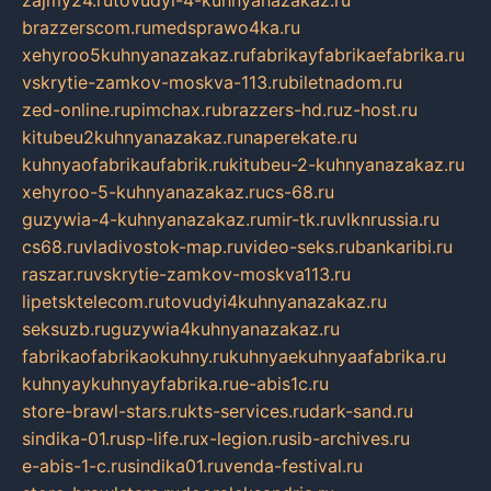
brazzerscom.ru
medsprawo4ka.ru
xehyroo5kuhnyanazakaz.ru
fabrikayfabrikaefabrika.ru
vskrytie-zamkov-moskva-113.ru
biletnadom.ru
zed-online.ru
pimchax.ru
brazzers-hd.ru
z-host.ru
kitubeu2kuhnyanazakaz.ru
naperekate.ru
kuhnyaofabrikaufabrik.ru
kitubeu-2-kuhnyanazakaz.ru
xehyroo-5-kuhnyanazakaz.ru
cs-68.ru
guzywia-4-kuhnyanazakaz.ru
mir-tk.ru
vlknrussia.ru
cs68.ru
vladivostok-map.ru
video-seks.ru
bankaribi.ru
raszar.ru
vskrytie-zamkov-moskva113.ru
lipetsktelecom.ru
tovudyi4kuhnyanazakaz.ru
seksuzb.ru
guzywia4kuhnyanazakaz.ru
fabrikaofabrikaokuhny.ru
kuhnyaekuhnyaafabrika.ru
kuhnyaykuhnyayfabrika.ru
e-abis1c.ru
store-brawl-stars.ru
kts-services.ru
dark-sand.ru
sindika-01.ru
sp-life.ru
x-legion.ru
sib-archives.ru
e-abis-1-c.ru
sindika01.ru
venda-festival.ru