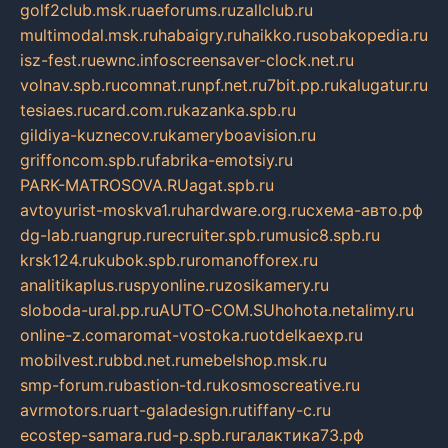
golf2club.msk.ru
aeforums.ru
zallclub.ru
multimodal.msk.ru
habaigry.ru
haikko.ru
sobakopedia.ru
isz-fest.ru
ewnc.info
screensaver-clock.net.ru
volnav.spb.ru
comnat.ru
npf.net.ru
7bit.pp.ru
kalugatur.ru
tesiaes.ru
card.com.ru
kazanka.spb.ru
gildiya-kuznecov.ru
kameryboavision.ru
griffoncom.spb.ru
fabrika-emotsiy.ru
PARK-MATROSOVA.RU
agat.spb.ru
avtoyurist-moskva1.ru
hardware.org.ru
схема-авто.рф
dg-lab.ru
angrup.ru
recruiter.spb.ru
music8.spb.ru
krsk124.ru
kubok.spb.ru
romanofforex.ru
analitikaplus.ru
spyonline.ru
zosikamery.ru
sloboda-ural.pp.ru
AUTO-COM.SU
hohota.net
alimy.ru
online-z.com
aromat-vostoka.ru
otdelkaexp.ru
mobilvest.ru
bbd.net.ru
mebelshop.msk.ru
smp-forum.ru
bastion-td.ru
kosmoscreative.ru
avrmotors.ru
art-galadesign.ru
tiffany-c.ru
ecostep-samara.ru
d-p.spb.ru
галактика73.рф