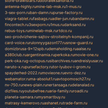
store-brawlstars.ru
dooraleksandria.ru
antenna-highly.ru
mine-lab-msk.ru
1-mus.ru
3-sex-porn.ru
ban-damn.ru
purse-factory.ru
viagra-tablet.ru
fasbags.ru
adler-jun.ru
bandamn.ru
fincontech.ru
3sexporn.ru
1mus.ru
darksand.ru
rebus-toys.ru
minelab-msk.ru
rtdco.ru
seo-prodvizhenie-sajtov-stroitelnyh-kompanij.ru
card-voice.ru
rulonnyygazon177.ru
snow-guard.ru
domizbrusa-9x12spb.ru
demaholding.ru
aalse.ru
a380club.ru
argentinamia.ru
perkoka.ru
movie-one.ru
perk-oka.ru
g-octopus.ru
sibarchives.ru
andreislyusar.ru
naruto-x.ru
pursefactory.ru
tor-lyubov-i-grom.ru
spayderhed-2022.ru
movieone.ru
evro-dez.ru
webamator.ru
ma-absolut1.ru
avtopomosch27.ru
nv-750.ru
news-plain.ru
nertansaga.ru
delanalad.ru
dizfiles.ru
youtubefree.ru
aria-family.ru
roadli.ru
planeta-samara.ru
mysmartbuy.ru
matrasy-kemerovo.ru
ashanet.ru
trade-farm.ru