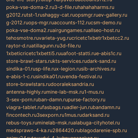
poka-vse-doma-2.ru
3-d-file.ru
hahahaharms.ru
g2012.ru
tst-1.ru
shaggy-cat.ru
opsmgr.ru
ev-gallery.ru
g-2012.ru
ops-mgr.ru
accounts-112.ru
csm-demo.ru
poka-vse-doma2.ru
airgungames.ru
allseo-host.ru
tehosmotre.ru
varieta-yug.ru
cricetc1xbetr1xbetcc2.ru
raytor-d.ru
atillagunn.ru
3d-file.ru
1xbeticricetc1xbetti5.ru
uafoot-statti.ru
e-abis1c.ru
store-brawl-stars.ru
kts-services.ru
dark-sand.ru
sindika-01.ru
sp-life.ru
x-legion.ru
sib-archives.ru
e-abis-1-c.ru
sindika01.ru
venda-festival.ru
store-brawlstars.ru
dooraleksandria.ru
antenna-highly.ru
mine-lab-msk.ru
1-mus.ru
3-sex-porn.ru
ban-damn.ru
purse-factory.ru
viagra-tablet.ru
fasbags.ru
adler-jun.ru
bandamn.ru
fincontech.ru
3sexporn.ru
1mus.ru
darksand.ru
rebus-toys.ru
minelab-msk.ru
alabuga-cityhotel.ru
medsprawo-4-ka.ru
2864420.ru
blagodarenie-spb.ru
zajmy24.ru
tovudyi-4-kuhnyanazakaz.ru