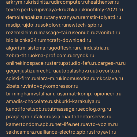
arkrym.ru
kristinita.ru
dircomputer.ru
healthenter.ru
textexperts.ru
pivnaya-kruzhka.ru
kinofilmy-2021.ru
demolalapaluza.ru
tanyavanya.ru
remstir-tolyatti.ru
msdip.ru
jdol.ru
sokolovr.ru
newtech-spb.ru
rezemkleim.ru
massage-tai.ru
seonub.ru
zvonitut.ru
biolisichka24.ru
mncraft-download.ru
algoritm-sistema.ru
godflesh.ru
ru-industria.ru
zebra-tlt.ru
okna-proficom.ru
erynok.ru
onlinekinospace.ru
startupstudio-fefu.ru
zarges-ru.ru
gegenjustizunrecht.ru
autobalashov.ru
utrovortu.ru
spiski-firm.ru
elara-m.ru
kinomusorka.ru
mkcslava.ru
2bets.ru
vintovoykompressor.ru
birminghamvsfulham.ru
sarmat-komp.ru
pioneeri.ru
amadis-chocolate.ru
shkurki-karakulya.ru
kanotiforet.spb.ru
tutmassage.ru
ecolog.org.ru
praga.spb.ru
falcorussia.ru
autodoctorservis.ru
kamertondom.spb.ru
net-life.net.ru
avto-vozim.ru
sakhcamera.ru
alliance-electro.spb.ru
stroyavt.ru