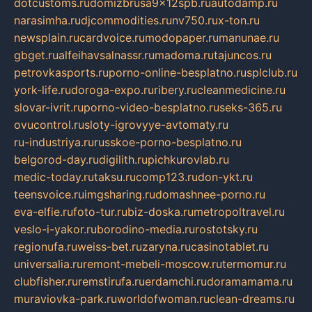
dotcustoms.ru
domizbrusa9x12spb.ru
autodamp.ru
narasimha.ru
djcommodities.ru
nv750.ru
x-ton.ru
newsplain.ru
cardvoice.ru
modopaper.ru
manunae.ru
gbget.ru
alfeihavsalnassr.ru
madoma.ru
tajuncos.ru
petrovkasports.ru
porno-online-besplatno.ru
splclub.ru
york-life.ru
doroga-expo.ru
ribery.ru
cleanmedicine.ru
slovar-ivrit.ru
porno-video-besplatno.ru
seks-365.ru
ovucontrol.ru
sloty-igrovyye-avtomaty.ru
ru-industriya.ru
russkoe-porno-besplatno.ru
belgorod-day.ru
digilith.ru
pichkurovlab.ru
medic-today.ru
taksu.ru
comp123.ru
don-ykt.ru
teensvoice.ru
imgsharing.ru
domashnee-porno.ru
eva-elfie.ru
foto-tur.ru
biz-doska.ru
metropoltravel.ru
veslo-i-yakor.ru
borodino-media.ru
rostotsky.ru
regionufa.ru
weiss-bet.ru
zaryna.ru
casinotablet.ru
universalia.ru
remont-mebeli-moscow.ru
termomur.ru
clubfisher.ru
remstirufa.ru
erdamchi.ru
doramamama.ru
muraviovka-park.ru
worldofwoman.ru
clean-dreams.ru