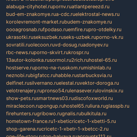
alabuga-cityhotel.ru
pornv.ru
atlantpereezd.ru
bud-em-znakomye.ru
a-cdc.ru
elektrostal-news.ru
korolevremont-market.ru
budem-znakomye.ru
oooagrosnab.ru
fpodaso.ru
emfire.ru
pro-otdelky.ru
ukrasotki.ru
seksuzbek.ru
seks-uzbek.ru
porno-vk.ru
sovratili.ru
olecoon.ru
vd-dosug.ru
adonyev.ru
rbc-news.ru
porno-skvirt.ru
krospr.ru
13autor-kolonka.ru
sormol.ru
2rich.ru
hostel-65.ru
hostserve.ru
porno-na-russkom.ru
mishinlab.ru
neznobi.ru
bigfatcc.ru
habble.ru
starbucksvia.ru
delfinet.ru
silvernano.ru
elestal.ru
vektor-doroga.ru
velotrenajery.ru
pronso54.ru
lenasever.ru
lovinskix.ru
show-pets.ru
smartnews03.ru
discofoxworld.ru
miraclecoon.ru
pongup.ru
hostel65.ru
liura.ru
glasspb.ru
firehunters.ru
gribowo.ru
gnalis.ru
bulkitula.ru
hometown-france.ru
1-xbeticricetc-1-xbetti-5.ru
shop-garena.ru
cricetc-1-xbetr-1-xbetcc-2.ru
one-life-story.ru
top-halyava.ru
accounts112.ru