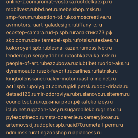
online-z.com
aromat-vostoka.ru
otdelkaexp.ru
mobilvest.ru
bbd.net.ru
mebelshop.msk.ru
smp-forum.ru
bastion-td.ru
kosmoscreative.ru
avrmotors.ru
art-galadesign.ru
tiffany-c.ru
ecostep-samara.ru
d-p.spb.ru
галактика73.рф
sko.com.ru
davitamebel-spb.ru
fotsis.ru
tesiaes.ru
kokoroyari.spb.ru
blesna-kazan.ru
mossilver.ru
lenderoq.ru
sergeydobrin.ru
tochkazvuka.msk.ru
people-of-art.ru
bezzubova.ru
clubtibet.ru
orior-aks.ru
dynamoauto.ru
szk-favorit.ru
carlines.ru
flatnsk.ru
kingbolenskaner.ru
alex-motor.ru
astroline.net.ru
act1.spb.ru
polyglot.com.ru
gidlipetsk.ru
ooo-driada.ru
detsad125.ru
mir-zdoroviya.ru
bruslanovo.ru
siterem.ru
council.spb.ru
лодкипатриот.рф
kafekolizey.ru
iclub.net.ru
gazon-easy.ru
sugarepilekb.ru
grinox.ru
pylesostineco.ru
msts-ozarenie.ru
kameryjooan.ru
artemovskij.ru
dopler.spb.ru
aid70.ru
metall-perm.ru
ndm.msk.ru
ratingzooshop.ru
apiaccess.ru