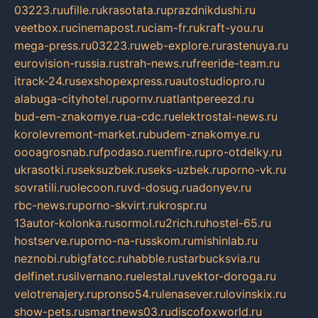
03223.ru
ufille.ru
krasotata.ru
prazdnikdushi.ru
veetbox.ru
cinemapost.ru
ciam-fr.ru
kraft-you.ru
mega-press.ru
03223.ru
web-explore.ru
rastenuya.ru
eurovision-russia.ru
strah-news.ru
freeride-team.ru
itrack-24.ru
sexshopexpress.ru
autostudiopro.ru
alabuga-cityhotel.ru
pornv.ru
atlantpereezd.ru
bud-em-znakomye.ru
a-cdc.ru
elektrostal-news.ru
korolevremont-market.ru
budem-znakomye.ru
oooagrosnab.ru
fpodaso.ru
emfire.ru
pro-otdelky.ru
ukrasotki.ru
seksuzbek.ru
seks-uzbek.ru
porno-vk.ru
sovratili.ru
olecoon.ru
vd-dosug.ru
adonyev.ru
rbc-news.ru
porno-skvirt.ru
krospr.ru
13autor-kolonka.ru
sormol.ru
2rich.ru
hostel-65.ru
hostserve.ru
porno-na-russkom.ru
mishinlab.ru
neznobi.ru
bigfatcc.ru
habble.ru
starbucksvia.ru
delfinet.ru
silvernano.ru
elestal.ru
vektor-doroga.ru
velotrenajery.ru
pronso54.ru
lenasever.ru
lovinskix.ru
show-pets.ru
smartnews03.ru
discofoxworld.ru