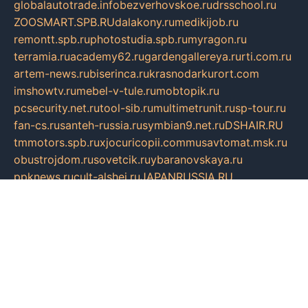
globalautotrade.info
bezverhovskoe.ru
drsschool.ru
ZOOSMART.SPB.RU
dalakony.ru
medikijob.ru
remontt.spb.ru
photostudia.spb.ru
myragon.ru
terramia.ru
academy62.ru
gardengallereya.ru
rti.com.ru
artem-news.ru
biserinca.ru
krasnodarkurort.com
imshowtv.ru
mebel-v-tule.ru
mobtopik.ru
pcsecurity.net.ru
tool-sib.ru
multimetrunit.ru
sp-tour.ru
fan-cs.ru
santeh-russia.ru
symbian9.net.ru
DSHAIR.RU
tmmotors.spb.ru
xjocuricopii.com
musavtomat.msk.ru
obustrojdom.ru
sovetcik.ru
ybaranovskaya.ru
ppknews.ru
cult-alshei.ru
JAPANRUSSIA.RU
proekciyamebel.ru
imper-finans.ru
rim.org.ru
glamourai.ru
brassminus.ru
zabor-pro.ru
ftn.pp.ru
dorogoe58.ru
laimengpacker.ru
kuzova-zapchasti.ru
sageerp.ru
taxodrom.ru
dsrazvitie.ru
hardcity.net.ru
ratinghomegames.ru
topservice25.ru
gubernyan.ru
gtglasslined.ru
ii4.ru
tssport.spb.ru
andorra24.com
blackwallstreet.ru
oboimos.ru
optim-doors.com.ru