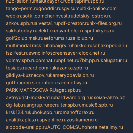
h2o-salon.ru
malutkayork.ru
deltaprim.spb.ru
tango-perm.ru
gooddir.ru
sgv.su
multiki-online.com
webkrasotki.com
cherinvest.ru
detskiy-ostrov.ru
ankou.spb.ru
alvesta1.ru
pdf-creator.ru
nix-files.org.ru
sakhatoday.ru
elektrikersymboler.ru
sputnikyes.ru
golf2club.msk.ru
aeforums.ru
zallclub.ru
multimodal.msk.ru
habaigry.ru
haikko.ru
sobakopedia.ru
isz-fest.ru
ewnc.info
screensaver-clock.net.ru
volnav.spb.ru
comnat.ru
npf.net.ru
7bit.pp.ru
kalugatur.ru
tesiaes.ru
card.com.ru
kazanka.spb.ru
gildiya-kuznecov.ru
kameryboavision.ru
griffoncom.spb.ru
fabrika-emotsiy.ru
PARK-MATROSOVA.RU
agat.spb.ru
avtoyurist-moskva1.ru
hardware.org.ru
схема-авто.рф
dg-lab.ru
angrup.ru
recruiter.spb.ru
music8.spb.ru
krsk124.ru
kubok.spb.ru
romanofforex.ru
analitikaplus.ru
spyonline.ru
zosikamery.ru
sloboda-ural.pp.ru
AUTO-COM.SU
hohota.net
alimy.ru