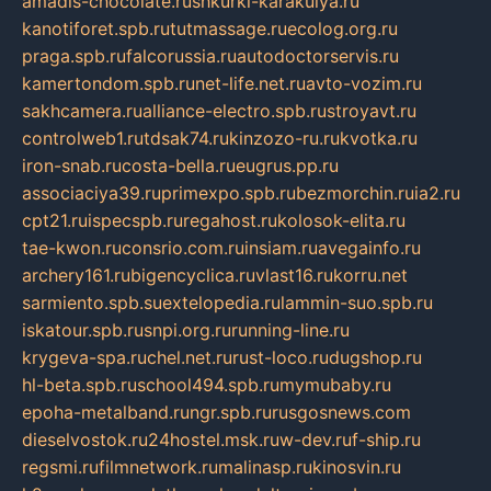
amadis-chocolate.ru
shkurki-karakulya.ru
kanotiforet.spb.ru
tutmassage.ru
ecolog.org.ru
praga.spb.ru
falcorussia.ru
autodoctorservis.ru
kamertondom.spb.ru
net-life.net.ru
avto-vozim.ru
sakhcamera.ru
alliance-electro.spb.ru
stroyavt.ru
controlweb1.ru
tdsak74.ru
kinzozo-ru.ru
kvotka.ru
iron-snab.ru
costa-bella.ru
eugrus.pp.ru
associaciya39.ru
primexpo.spb.ru
bezmorchin.ru
ia2.ru
cpt21.ru
ispecspb.ru
regahost.ru
kolosok-elita.ru
tae-kwon.ru
consrio.com.ru
insiam.ru
avegainfo.ru
archery161.ru
bigencyclica.ru
vlast16.ru
korru.net
sarmiento.spb.su
extelopedia.ru
lammin-suo.spb.ru
iskatour.spb.ru
snpi.org.ru
running-line.ru
krygeva-spa.ru
chel.net.ru
rust-loco.ru
dugshop.ru
hl-beta.spb.ru
school494.spb.ru
mymubaby.ru
epoha-metalband.ru
ngr.spb.ru
rusgosnews.com
dieselvostok.ru
24hostel.msk.ru
w-dev.ru
f-ship.ru
regsmi.ru
filmnetwork.ru
malinasp.ru
kinosvin.ru