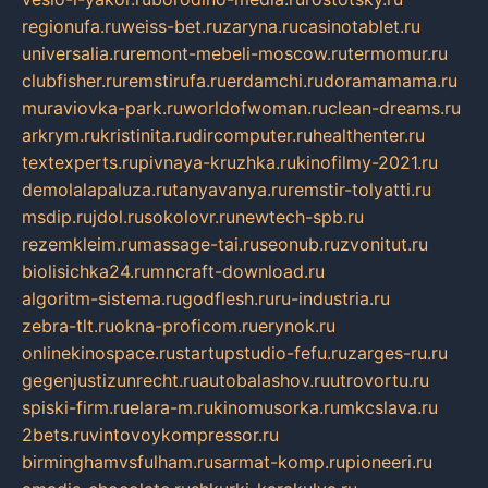
regionufa.ru
weiss-bet.ru
zaryna.ru
casinotablet.ru
universalia.ru
remont-mebeli-moscow.ru
termomur.ru
clubfisher.ru
remstirufa.ru
erdamchi.ru
doramamama.ru
muraviovka-park.ru
worldofwoman.ru
clean-dreams.ru
arkrym.ru
kristinita.ru
dircomputer.ru
healthenter.ru
textexperts.ru
pivnaya-kruzhka.ru
kinofilmy-2021.ru
demolalapaluza.ru
tanyavanya.ru
remstir-tolyatti.ru
msdip.ru
jdol.ru
sokolovr.ru
newtech-spb.ru
rezemkleim.ru
massage-tai.ru
seonub.ru
zvonitut.ru
biolisichka24.ru
mncraft-download.ru
algoritm-sistema.ru
godflesh.ru
ru-industria.ru
zebra-tlt.ru
okna-proficom.ru
erynok.ru
onlinekinospace.ru
startupstudio-fefu.ru
zarges-ru.ru
gegenjustizunrecht.ru
autobalashov.ru
utrovortu.ru
spiski-firm.ru
elara-m.ru
kinomusorka.ru
mkcslava.ru
2bets.ru
vintovoykompressor.ru
birminghamvsfulham.ru
sarmat-komp.ru
pioneeri.ru