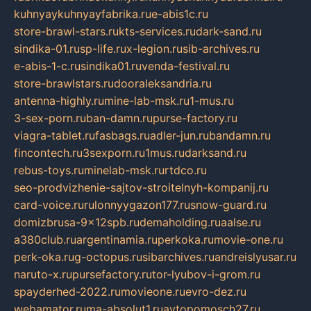
kuhnyaykuhnyayfabrika.ru
e-abis1c.ru
store-brawl-stars.ru
kts-services.ru
dark-sand.ru
sindika-01.ru
sp-life.ru
x-legion.ru
sib-archives.ru
e-abis-1-c.ru
sindika01.ru
venda-festival.ru
store-brawlstars.ru
dooraleksandria.ru
antenna-highly.ru
mine-lab-msk.ru
1-mus.ru
3-sex-porn.ru
ban-damn.ru
purse-factory.ru
viagra-tablet.ru
fasbags.ru
adler-jun.ru
bandamn.ru
fincontech.ru
3sexporn.ru
1mus.ru
darksand.ru
rebus-toys.ru
minelab-msk.ru
rtdco.ru
seo-prodvizhenie-sajtov-stroitelnyh-kompanij.ru
card-voice.ru
rulonnyygazon177.ru
snow-guard.ru
domizbrusa-9x12spb.ru
demaholding.ru
aalse.ru
a380club.ru
argentinamia.ru
perkoka.ru
movie-one.ru
perk-oka.ru
g-octopus.ru
sibarchives.ru
andreislyusar.ru
naruto-x.ru
pursefactory.ru
tor-lyubov-i-grom.ru
spayderhed-2022.ru
movieone.ru
evro-dez.ru
webamator.ru
ma-absolut1.ru
avtopomosch27.ru