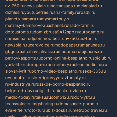
nv-750.ru
news-plain.ru
nertansaga.ru
delanalad.ru
dizfiles.ru
youtubefree.ru
aria-family.ru
roadli.ru
planeta-samara.ru
mysmartbuy.ru
matrasy-kemerovo.ru
ashanet.ru
trade-farm.ru
dotcustoms.ru
domizbrusa9x12spb.ru
autodamp.ru
narasimha.ru
djcommodities.ru
nv750.ru
x-ton.ru
newsplain.ru
cardvoice.ru
modopaper.ru
manunae.ru
gbget.ru
alfeihavsalnassr.ru
madoma.ru
tajuncos.ru
petrovkasports.ru
porno-online-besplatno.ru
splclub.ru
york-life.ru
doroga-expo.ru
ribery.ru
cleanmedicine.ru
slovar-ivrit.ru
porno-video-besplatno.ru
seks-365.ru
ovucontrol.ru
sloty-igrovyye-avtomaty.ru
ru-industriya.ru
russkoe-porno-besplatno.ru
belgorod-day.ru
digilith.ru
pichkurovlab.ru
medic-today.ru
taksu.ru
comp123.ru
don-ykt.ru
teensvoice.ru
imgsharing.ru
domashnee-porno.ru
eva-elfie.ru
foto-tur.ru
biz-doska.ru
metropoltravel.ru
veslo-i-yakor.ru
borodino-media.ru
rostotsky.ru