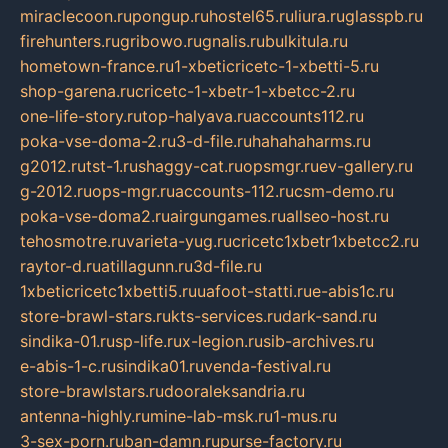
miraclecoon.ru
pongup.ru
hostel65.ru
liura.ru
glasspb.ru
firehunters.ru
gribowo.ru
gnalis.ru
bulkitula.ru
hometown-france.ru
1-xbeticricetc-1-xbetti-5.ru
shop-garena.ru
cricetc-1-xbetr-1-xbetcc-2.ru
one-life-story.ru
top-halyava.ru
accounts112.ru
poka-vse-doma-2.ru
3-d-file.ru
hahahaharms.ru
g2012.ru
tst-1.ru
shaggy-cat.ru
opsmgr.ru
ev-gallery.ru
g-2012.ru
ops-mgr.ru
accounts-112.ru
csm-demo.ru
poka-vse-doma2.ru
airgungames.ru
allseo-host.ru
tehosmotre.ru
varieta-yug.ru
cricetc1xbetr1xbetcc2.ru
raytor-d.ru
atillagunn.ru
3d-file.ru
1xbeticricetc1xbetti5.ru
uafoot-statti.ru
e-abis1c.ru
store-brawl-stars.ru
kts-services.ru
dark-sand.ru
sindika-01.ru
sp-life.ru
x-legion.ru
sib-archives.ru
e-abis-1-c.ru
sindika01.ru
venda-festival.ru
store-brawlstars.ru
dooraleksandria.ru
antenna-highly.ru
mine-lab-msk.ru
1-mus.ru
3-sex-porn.ru
ban-damn.ru
purse-factory.ru