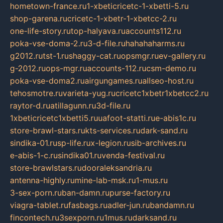
hometown-france.ru
1-xbeticricetc-1-xbetti-5.ru
shop-garena.ru
cricetc-1-xbetr-1-xbetcc-2.ru
one-life-story.ru
top-halyava.ru
accounts112.ru
poka-vse-doma-2.ru
3-d-file.ru
hahahaharms.ru
g2012.ru
tst-1.ru
shaggy-cat.ru
opsmgr.ru
ev-gallery.ru
g-2012.ru
ops-mgr.ru
accounts-112.ru
csm-demo.ru
poka-vse-doma2.ru
airgungames.ru
allseo-host.ru
tehosmotre.ru
varieta-yug.ru
cricetc1xbetr1xbetcc2.ru
raytor-d.ru
atillagunn.ru
3d-file.ru
1xbeticricetc1xbetti5.ru
uafoot-statti.ru
e-abis1c.ru
store-brawl-stars.ru
kts-services.ru
dark-sand.ru
sindika-01.ru
sp-life.ru
x-legion.ru
sib-archives.ru
e-abis-1-c.ru
sindika01.ru
venda-festival.ru
store-brawlstars.ru
dooraleksandria.ru
antenna-highly.ru
mine-lab-msk.ru
1-mus.ru
3-sex-porn.ru
ban-damn.ru
purse-factory.ru
viagra-tablet.ru
fasbags.ru
adler-jun.ru
bandamn.ru
fincontech.ru
3sexporn.ru
1mus.ru
darksand.ru