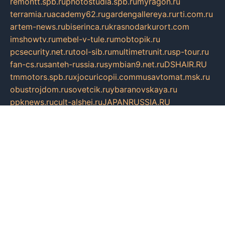
remontt.spb.ru
photostudia.spb.ru
myragon.ru
terramia.ru
academy62.ru
gardengallereya.ru
rti.com.ru
artem-news.ru
biserinca.ru
krasnodarkurort.com
imshowtv.ru
mebel-v-tule.ru
mobtopik.ru
pcsecurity.net.ru
tool-sib.ru
multimetrunit.ru
sp-tour.ru
fan-cs.ru
santeh-russia.ru
symbian9.net.ru
DSHAIR.RU
tmmotors.spb.ru
xjocuricopii.com
musavtomat.msk.ru
obustrojdom.ru
sovetcik.ru
ybaranovskaya.ru
ppknews.ru
cult-alshei.ru
JAPANRUSSIA.RU
proekciyamebel.ru
imper-finans.ru
rim.org.ru
glamourai.ru
brassminus.ru
zabor-pro.ru
ftn.pp.ru
dorogoe58.ru
laimengpacker.ru
kuzova-zapchasti.ru
sageerp.ru
taxodrom.ru
dsrazvitie.ru
hardcity.net.ru
ratinghomegames.ru
topservice25.ru
gubernyan.ru
gtglasslined.ru
ii4.ru
tssport.spb.ru
andorra24.com
blackwallstreet.ru
oboimos.ru
optim-doors.com.ru
ikuch.ru
nycr.org.ru
npa21.ru
vremya-ch.spb.ru
desert000.ru
ivtorgi.ru
ifiori.ru
catalog-statei.ru