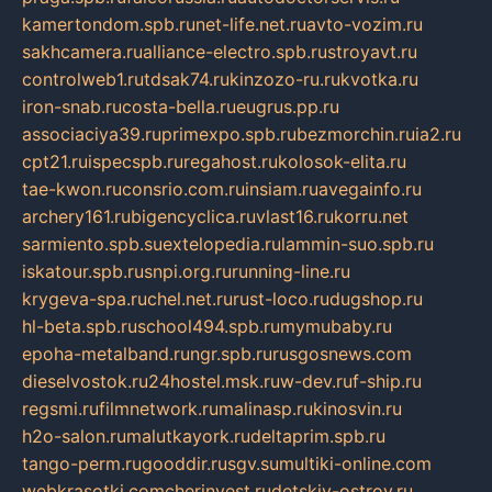
kamertondom.spb.ru
net-life.net.ru
avto-vozim.ru
sakhcamera.ru
alliance-electro.spb.ru
stroyavt.ru
controlweb1.ru
tdsak74.ru
kinzozo-ru.ru
kvotka.ru
iron-snab.ru
costa-bella.ru
eugrus.pp.ru
associaciya39.ru
primexpo.spb.ru
bezmorchin.ru
ia2.ru
cpt21.ru
ispecspb.ru
regahost.ru
kolosok-elita.ru
tae-kwon.ru
consrio.com.ru
insiam.ru
avegainfo.ru
archery161.ru
bigencyclica.ru
vlast16.ru
korru.net
sarmiento.spb.su
extelopedia.ru
lammin-suo.spb.ru
iskatour.spb.ru
snpi.org.ru
running-line.ru
krygeva-spa.ru
chel.net.ru
rust-loco.ru
dugshop.ru
hl-beta.spb.ru
school494.spb.ru
mymubaby.ru
epoha-metalband.ru
ngr.spb.ru
rusgosnews.com
dieselvostok.ru
24hostel.msk.ru
w-dev.ru
f-ship.ru
regsmi.ru
filmnetwork.ru
malinasp.ru
kinosvin.ru
h2o-salon.ru
malutkayork.ru
deltaprim.spb.ru
tango-perm.ru
gooddir.ru
sgv.su
multiki-online.com
webkrasotki.com
cherinvest.ru
detskiy-ostrov.ru