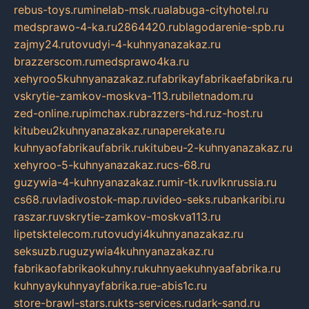
rebus-toys.ru
minelab-msk.ru
alabuga-cityhotel.ru
medsprawo-4-ka.ru
2864420.ru
blagodarenie-spb.ru
zajmy24.ru
tovudyi-4-kuhnyanazakaz.ru
brazzerscom.ru
medsprawo4ka.ru
xehyroo5kuhnyanazakaz.ru
fabrikayfabrikaefabrika.ru
vskrytie-zamkov-moskva-113.ru
biletnadom.ru
zed-online.ru
pimchax.ru
brazzers-hd.ru
z-host.ru
kitubeu2kuhnyanazakaz.ru
naperekate.ru
kuhnyaofabrikaufabrik.ru
kitubeu-2-kuhnyanazakaz.ru
xehyroo-5-kuhnyanazakaz.ru
cs-68.ru
guzywia-4-kuhnyanazakaz.ru
mir-tk.ru
vlknrussia.ru
cs68.ru
vladivostok-map.ru
video-seks.ru
bankaribi.ru
raszar.ru
vskrytie-zamkov-moskva113.ru
lipetsktelecom.ru
tovudyi4kuhnyanazakaz.ru
seksuzb.ru
guzywia4kuhnyanazakaz.ru
fabrikaofabrikaokuhny.ru
kuhnyaekuhnyaafabrika.ru
kuhnyaykuhnyayfabrika.ru
e-abis1c.ru
store-brawl-stars.ru
kts-services.ru
dark-sand.ru