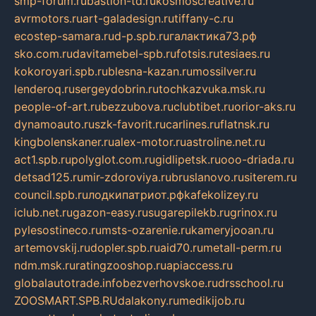
smp-forum.ru
bastion-td.ru
kosmoscreative.ru
avrmotors.ru
art-galadesign.ru
tiffany-c.ru
ecostep-samara.ru
d-p.spb.ru
галактика73.рф
sko.com.ru
davitamebel-spb.ru
fotsis.ru
tesiaes.ru
kokoroyari.spb.ru
blesna-kazan.ru
mossilver.ru
lenderoq.ru
sergeydobrin.ru
tochkazvuka.msk.ru
people-of-art.ru
bezzubova.ru
clubtibet.ru
orior-aks.ru
dynamoauto.ru
szk-favorit.ru
carlines.ru
flatnsk.ru
kingbolenskaner.ru
alex-motor.ru
astroline.net.ru
act1.spb.ru
polyglot.com.ru
gidlipetsk.ru
ooo-driada.ru
detsad125.ru
mir-zdoroviya.ru
bruslanovo.ru
siterem.ru
council.spb.ru
лодкипатриот.рф
kafekolizey.ru
iclub.net.ru
gazon-easy.ru
sugarepilekb.ru
grinox.ru
pylesostineco.ru
msts-ozarenie.ru
kameryjooan.ru
artemovskij.ru
dopler.spb.ru
aid70.ru
metall-perm.ru
ndm.msk.ru
ratingzooshop.ru
apiaccess.ru
globalautotrade.info
bezverhovskoe.ru
drsschool.ru
ZOOSMART.SPB.RU
dalakony.ru
medikijob.ru