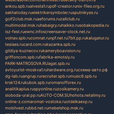
ankou.spb.ru
alvesta1.ru
pdf-creator.ru
nix-files.org.ru
sakhatoday.ru
elektrikersymboler.ru
sputnikyes.ru
golf2club.msk.ru
aeforums.ru
zallclub.ru
multimodal.msk.ru
habaigry.ru
haikko.ru
sobakopedia.ru
isz-fest.ru
ewnc.info
screensaver-clock.net.ru
volnav.spb.ru
comnat.ru
npf.net.ru
7bit.pp.ru
kalugatur.ru
tesiaes.ru
card.com.ru
kazanka.spb.ru
gildiya-kuznecov.ru
kameryboavision.ru
griffoncom.spb.ru
fabrika-emotsiy.ru
PARK-MATROSOVA.RU
agat.spb.ru
avtoyurist-moskva1.ru
hardware.org.ru
схема-авто.рф
dg-lab.ru
angrup.ru
recruiter.spb.ru
music8.spb.ru
krsk124.ru
kubok.spb.ru
romanofforex.ru
analitikaplus.ru
spyonline.ru
zosikamery.ru
sloboda-ural.pp.ru
AUTO-COM.SU
hohota.net
alimy.ru
online-z.com
aromat-vostoka.ru
otdelkaexp.ru
mobilvest.ru
bbd.net.ru
mebelshop.msk.ru