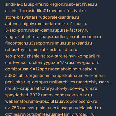
sindika-01.ru
sp-life.ru
x-legion.ru
sib-archives.ru
e-abis-1-c.ru
sindika01.ru
venda-festival.ru
store-brawlstars.ru
dooraleksandria.ru
antenna-highly.ru
mine-lab-msk.ru
1-mus.ru
3-sex-porn.ru
ban-damn.ru
purse-factory.ru
viagra-tablet.ru
fasbags.ru
adler-jun.ru
bandamn.ru
fincontech.ru
3sexporn.ru
1mus.ru
darksand.ru
rebus-toys.ru
minelab-msk.ru
rtdco.ru
seo-prodvizhenie-sajtov-stroitelnyh-kompanij.ru
card-voice.ru
rulonnyygazon177.ru
snow-guard.ru
domizbrusa-9x12spb.ru
demaholding.ru
aalse.ru
a380club.ru
argentinamia.ru
perkoka.ru
movie-one.ru
perk-oka.ru
g-octopus.ru
sibarchives.ru
andreislyusar.ru
naruto-x.ru
pursefactory.ru
tor-lyubov-i-grom.ru
spayderhed-2022.ru
movieone.ru
evro-dez.ru
webamator.ru
ma-absolut1.ru
avtopomosch27.ru
nv-750.ru
news-plain.ru
nertansaga.ru
delanalad.ru
dizfiles.ru
youtubefree.ru
aria-family.ru
roadli.ru