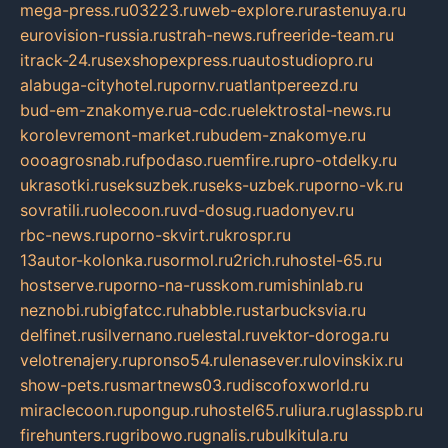
mega-press.ru
03223.ru
web-explore.ru
rastenuya.ru
eurovision-russia.ru
strah-news.ru
freeride-team.ru
itrack-24.ru
sexshopexpress.ru
autostudiopro.ru
alabuga-cityhotel.ru
pornv.ru
atlantpereezd.ru
bud-em-znakomye.ru
a-cdc.ru
elektrostal-news.ru
korolevremont-market.ru
budem-znakomye.ru
oooagrosnab.ru
fpodaso.ru
emfire.ru
pro-otdelky.ru
ukrasotki.ru
seksuzbek.ru
seks-uzbek.ru
porno-vk.ru
sovratili.ru
olecoon.ru
vd-dosug.ru
adonyev.ru
rbc-news.ru
porno-skvirt.ru
krospr.ru
13autor-kolonka.ru
sormol.ru
2rich.ru
hostel-65.ru
hostserve.ru
porno-na-russkom.ru
mishinlab.ru
neznobi.ru
bigfatcc.ru
habble.ru
starbucksvia.ru
delfinet.ru
silvernano.ru
elestal.ru
vektor-doroga.ru
velotrenajery.ru
pronso54.ru
lenasever.ru
lovinskix.ru
show-pets.ru
smartnews03.ru
discofoxworld.ru
miraclecoon.ru
pongup.ru
hostel65.ru
liura.ru
glasspb.ru
firehunters.ru
gribowo.ru
gnalis.ru
bulkitula.ru