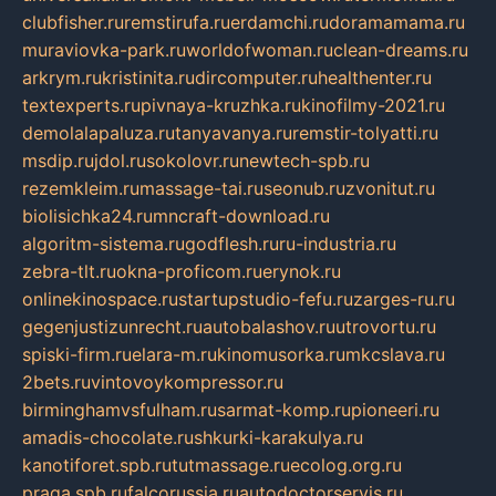
clubfisher.ru
remstirufa.ru
erdamchi.ru
doramamama.ru
muraviovka-park.ru
worldofwoman.ru
clean-dreams.ru
arkrym.ru
kristinita.ru
dircomputer.ru
healthenter.ru
textexperts.ru
pivnaya-kruzhka.ru
kinofilmy-2021.ru
demolalapaluza.ru
tanyavanya.ru
remstir-tolyatti.ru
msdip.ru
jdol.ru
sokolovr.ru
newtech-spb.ru
rezemkleim.ru
massage-tai.ru
seonub.ru
zvonitut.ru
biolisichka24.ru
mncraft-download.ru
algoritm-sistema.ru
godflesh.ru
ru-industria.ru
zebra-tlt.ru
okna-proficom.ru
erynok.ru
onlinekinospace.ru
startupstudio-fefu.ru
zarges-ru.ru
gegenjustizunrecht.ru
autobalashov.ru
utrovortu.ru
spiski-firm.ru
elara-m.ru
kinomusorka.ru
mkcslava.ru
2bets.ru
vintovoykompressor.ru
birminghamvsfulham.ru
sarmat-komp.ru
pioneeri.ru
amadis-chocolate.ru
shkurki-karakulya.ru
kanotiforet.spb.ru
tutmassage.ru
ecolog.org.ru
praga.spb.ru
falcorussia.ru
autodoctorservis.ru