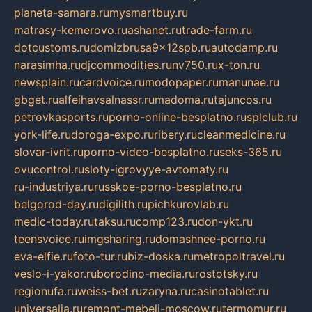
planeta-samara.ru
mysmartbuy.ru
matrasy-kemerovo.ru
ashanet.ru
trade-farm.ru
dotcustoms.ru
domizbrusa9x12spb.ru
autodamp.ru
narasimha.ru
djcommodities.ru
nv750.ru
x-ton.ru
newsplain.ru
cardvoice.ru
modopaper.ru
manunae.ru
gbget.ru
alfeihavsalnassr.ru
madoma.ru
tajuncos.ru
petrovkasports.ru
porno-online-besplatno.ru
splclub.ru
york-life.ru
doroga-expo.ru
ribery.ru
cleanmedicine.ru
slovar-ivrit.ru
porno-video-besplatno.ru
seks-365.ru
ovucontrol.ru
sloty-igrovyye-avtomaty.ru
ru-industriya.ru
russkoe-porno-besplatno.ru
belgorod-day.ru
digilith.ru
pichkurovlab.ru
medic-today.ru
taksu.ru
comp123.ru
don-ykt.ru
teensvoice.ru
imgsharing.ru
domashnee-porno.ru
eva-elfie.ru
foto-tur.ru
biz-doska.ru
metropoltravel.ru
veslo-i-yakor.ru
borodino-media.ru
rostotsky.ru
regionufa.ru
weiss-bet.ru
zaryna.ru
casinotablet.ru
universalia.ru
remont-mebeli-moscow.ru
termomur.ru