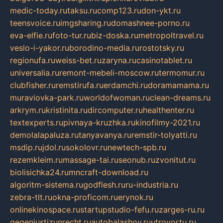
medic-today.ru
taksu.ru
comp123.ru
don-ykt.ru
teensvoice.ru
imgsharing.ru
domashnee-porno.ru
eva-elfie.ru
foto-tur.ru
biz-doska.ru
metropoltravel.ru
veslo-i-yakor.ru
borodino-media.ru
rostotsky.ru
regionufa.ru
weiss-bet.ru
zaryna.ru
casinotablet.ru
universalia.ru
remont-mebeli-moscow.ru
termomur.ru
clubfisher.ru
remstirufa.ru
erdamchi.ru
doramamama.ru
muraviovka-park.ru
worldofwoman.ru
clean-dreams.ru
arkrym.ru
kristinita.ru
dircomputer.ru
healthenter.ru
textexperts.ru
pivnaya-kruzhka.ru
kinofilmy-2021.ru
demolalapaluza.ru
tanyavanya.ru
remstir-tolyatti.ru
msdip.ru
jdol.ru
sokolovr.ru
newtech-spb.ru
rezemkleim.ru
massage-tai.ru
seonub.ru
zvonitut.ru
biolisichka24.ru
mncraft-download.ru
algoritm-sistema.ru
godflesh.ru
ru-industria.ru
zebra-tlt.ru
okna-proficom.ru
erynok.ru
onlinekinospace.ru
startupstudio-fefu.ru
zarges-ru.ru
gegenjustizunrecht.ru
autobalashov.ru
utrovortu.ru