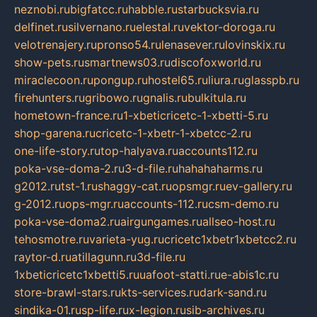
neznobi.ru
bigfatcc.ru
habble.ru
starbucksvia.ru
delfinet.ru
silvernano.ru
elestal.ru
vektor-doroga.ru
velotrenajery.ru
pronso54.ru
lenasever.ru
lovinskix.ru
show-pets.ru
smartnews03.ru
discofoxworld.ru
miraclecoon.ru
pongup.ru
hostel65.ru
liura.ru
glasspb.ru
firehunters.ru
gribowo.ru
gnalis.ru
bulkitula.ru
hometown-france.ru
1-xbeticricetc-1-xbetti-5.ru
shop-garena.ru
cricetc-1-xbetr-1-xbetcc-2.ru
one-life-story.ru
top-halyava.ru
accounts112.ru
poka-vse-doma-2.ru
3-d-file.ru
hahahaharms.ru
g2012.ru
tst-1.ru
shaggy-cat.ru
opsmgr.ru
ev-gallery.ru
g-2012.ru
ops-mgr.ru
accounts-112.ru
csm-demo.ru
poka-vse-doma2.ru
airgungames.ru
allseo-host.ru
tehosmotre.ru
varieta-yug.ru
cricetc1xbetr1xbetcc2.ru
raytor-d.ru
atillagunn.ru
3d-file.ru
1xbeticricetc1xbetti5.ru
uafoot-statti.ru
e-abis1c.ru
store-brawl-stars.ru
kts-services.ru
dark-sand.ru
sindika-01.ru
sp-life.ru
x-legion.ru
sib-archives.ru