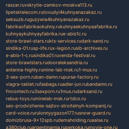
raszar.ru
vskrytie-zamkov-moskva113.ru
lipetsktelecom.ru
tovudyi4kuhnyanazakaz.ru
seksuzb.ru
guzywia4kuhnyanazakaz.ru
fabrikaofabrikaokuhny.ru
kuhnyaekuhnyaafabrika.ru
kuhnyaykuhnyayfabrika.ru
e-abis1c.ru
store-brawl-stars.ru
kts-services.ru
dark-sand.ru
sindika-01.ru
sp-life.ru
x-legion.ru
sib-archives.ru
e-abis-1-c.ru
sindika01.ru
venda-festival.ru
store-brawlstars.ru
dooraleksandria.ru
antenna-highly.ru
mine-lab-msk.ru
1-mus.ru
3-sex-porn.ru
ban-damn.ru
purse-factory.ru
viagra-tablet.ru
fasbags.ru
adler-jun.ru
bandamn.ru
fincontech.ru
3sexporn.ru
1mus.ru
darksand.ru
rebus-toys.ru
minelab-msk.ru
rtdco.ru
seo-prodvizhenie-sajtov-stroitelnyh-kompanij.ru
card-voice.ru
rulonnyygazon177.ru
snow-guard.ru
domizbrusa-9x12spb.ru
demaholding.ru
aalse.ru
a380club.ru
argentinamia.ru
perkoka.ru
movie-one.ru