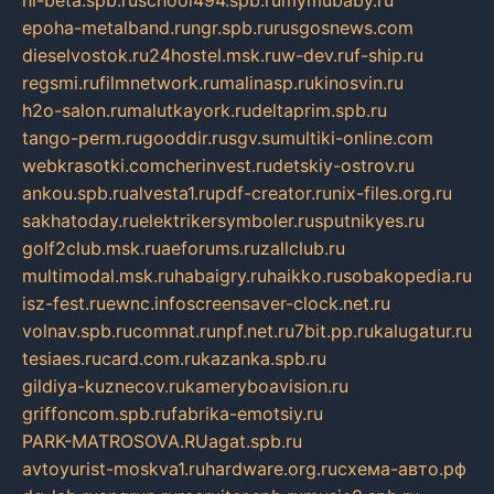
epoha-metalband.ru
ngr.spb.ru
rusgosnews.com
dieselvostok.ru
24hostel.msk.ru
w-dev.ru
f-ship.ru
regsmi.ru
filmnetwork.ru
malinasp.ru
kinosvin.ru
h2o-salon.ru
malutkayork.ru
deltaprim.spb.ru
tango-perm.ru
gooddir.ru
sgv.su
multiki-online.com
webkrasotki.com
cherinvest.ru
detskiy-ostrov.ru
ankou.spb.ru
alvesta1.ru
pdf-creator.ru
nix-files.org.ru
sakhatoday.ru
elektrikersymboler.ru
sputnikyes.ru
golf2club.msk.ru
aeforums.ru
zallclub.ru
multimodal.msk.ru
habaigry.ru
haikko.ru
sobakopedia.ru
isz-fest.ru
ewnc.info
screensaver-clock.net.ru
volnav.spb.ru
comnat.ru
npf.net.ru
7bit.pp.ru
kalugatur.ru
tesiaes.ru
card.com.ru
kazanka.spb.ru
gildiya-kuznecov.ru
kameryboavision.ru
griffoncom.spb.ru
fabrika-emotsiy.ru
PARK-MATROSOVA.RU
agat.spb.ru
avtoyurist-moskva1.ru
hardware.org.ru
схема-авто.рф