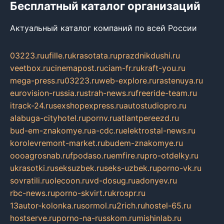
Бесплатный каталог организаций
Актуальный каталог компаний по всей России
03223.ru
ufille.ru
krasotata.ru
prazdnikdushi.ru
veetbox.ru
cinemapost.ru
ciam-fr.ru
kraft-you.ru
mega-press.ru
03223.ru
web-explore.ru
rastenuya.ru
eurovision-russia.ru
strah-news.ru
freeride-team.ru
itrack-24.ru
sexshopexpress.ru
autostudiopro.ru
alabuga-cityhotel.ru
pornv.ru
atlantpereezd.ru
bud-em-znakomye.ru
a-cdc.ru
elektrostal-news.ru
korolevremont-market.ru
budem-znakomye.ru
oooagrosnab.ru
fpodaso.ru
emfire.ru
pro-otdelky.ru
ukrasotki.ru
seksuzbek.ru
seks-uzbek.ru
porno-vk.ru
sovratili.ru
olecoon.ru
vd-dosug.ru
adonyev.ru
rbc-news.ru
porno-skvirt.ru
krospr.ru
13autor-kolonka.ru
sormol.ru
2rich.ru
hostel-65.ru
hostserve.ru
porno-na-russkom.ru
mishinlab.ru