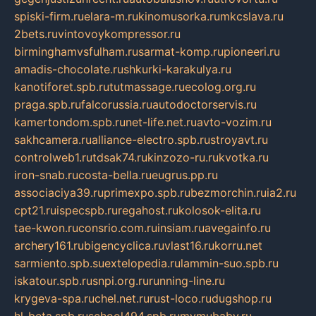
spiski-firm.ru
elara-m.ru
kinomusorka.ru
mkcslava.ru
2bets.ru
vintovoykompressor.ru
birminghamvsfulham.ru
sarmat-komp.ru
pioneeri.ru
amadis-chocolate.ru
shkurki-karakulya.ru
kanotiforet.spb.ru
tutmassage.ru
ecolog.org.ru
praga.spb.ru
falcorussia.ru
autodoctorservis.ru
kamertondom.spb.ru
net-life.net.ru
avto-vozim.ru
sakhcamera.ru
alliance-electro.spb.ru
stroyavt.ru
controlweb1.ru
tdsak74.ru
kinzozo-ru.ru
kvotka.ru
iron-snab.ru
costa-bella.ru
eugrus.pp.ru
associaciya39.ru
primexpo.spb.ru
bezmorchin.ru
ia2.ru
cpt21.ru
ispecspb.ru
regahost.ru
kolosok-elita.ru
tae-kwon.ru
consrio.com.ru
insiam.ru
avegainfo.ru
archery161.ru
bigencyclica.ru
vlast16.ru
korru.net
sarmiento.spb.su
extelopedia.ru
lammin-suo.spb.ru
iskatour.spb.ru
snpi.org.ru
running-line.ru
krygeva-spa.ru
chel.net.ru
rust-loco.ru
dugshop.ru
hl-beta.spb.ru
school494.spb.ru
mymubaby.ru