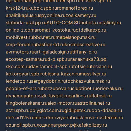
dg-lab.ru
angrup.ru
recruiter.spb.ru
music8.spb.ru
krsk124.ru
kubok.spb.ru
romanofforex.ru
analitikaplus.ru
spyonline.ru
zosikamery.ru
sloboda-ural.pp.ru
AUTO-COM.SU
hohota.net
alimy.ru
online-z.com
aromat-vostoka.ru
otdelkaexp.ru
mobilvest.ru
bbd.net.ru
mebelshop.msk.ru
smp-forum.ru
bastion-td.ru
kosmoscreative.ru
avrmotors.ru
art-galadesign.ru
tiffany-c.ru
ecostep-samara.ru
d-p.spb.ru
галактика73.рф
sko.com.ru
davitamebel-spb.ru
fotsis.ru
tesiaes.ru
kokoroyari.spb.ru
blesna-kazan.ru
mossilver.ru
lenderoq.ru
sergeydobrin.ru
tochkazvuka.msk.ru
people-of-art.ru
bezzubova.ru
clubtibet.ru
orior-aks.ru
dynamoauto.ru
szk-favorit.ru
carlines.ru
flatnsk.ru
kingbolenskaner.ru
alex-motor.ru
astroline.net.ru
act1.spb.ru
polyglot.com.ru
gidlipetsk.ru
ooo-driada.ru
detsad125.ru
mir-zdoroviya.ru
bruslanovo.ru
siterem.ru
council.spb.ru
лодкипатриот.рф
kafekolizey.ru