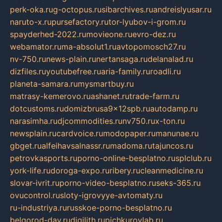
perk-oka.ru
g-octopus.ru
sibarchives.ru
andreislyusar.ru
naruto-x.ru
pursefactory.ru
tor-lyubov-i-grom.ru
spayderhed-2022.ru
movieone.ru
evro-dez.ru
webamator.ru
ma-absolut1.ru
avtopomosch27.ru
nv-750.ru
news-plain.ru
nertansaga.ru
delanalad.ru
dizfiles.ru
youtubefree.ru
aria-family.ru
roadli.ru
planeta-samara.ru
mysmartbuy.ru
matrasy-kemerovo.ru
ashanet.ru
trade-farm.ru
dotcustoms.ru
domizbrusa9x12spb.ru
autodamp.ru
narasimha.ru
djcommodities.ru
nv750.ru
x-ton.ru
newsplain.ru
cardvoice.ru
modopaper.ru
manunae.ru
gbget.ru
alfeihavsalnassr.ru
madoma.ru
tajuncos.ru
petrovkasports.ru
porno-online-besplatno.ru
splclub.ru
york-life.ru
doroga-expo.ru
ribery.ru
cleanmedicine.ru
slovar-ivrit.ru
porno-video-besplatno.ru
seks-365.ru
ovucontrol.ru
sloty-igrovyye-avtomaty.ru
ru-industriya.ru
russkoe-porno-besplatno.ru
belgorod-day.ru
digilith.ru
pichkurovlab.ru