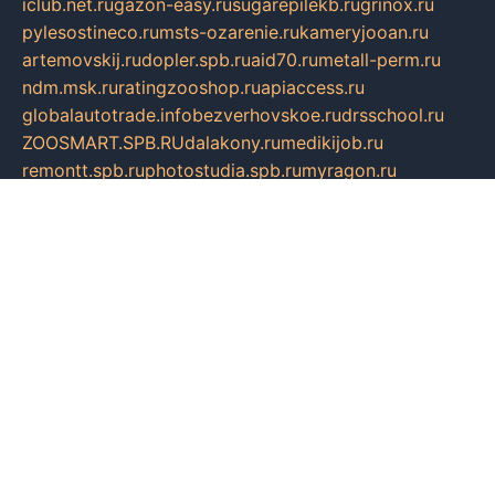
iclub.net.ru
gazon-easy.ru
sugarepilekb.ru
grinox.ru
pylesostineco.ru
msts-ozarenie.ru
kameryjooan.ru
artemovskij.ru
dopler.spb.ru
aid70.ru
metall-perm.ru
ndm.msk.ru
ratingzooshop.ru
apiaccess.ru
globalautotrade.info
bezverhovskoe.ru
drsschool.ru
ZOOSMART.SPB.RU
dalakony.ru
medikijob.ru
remontt.spb.ru
photostudia.spb.ru
myragon.ru
terramia.ru
academy62.ru
gardengallereya.ru
rti.com.ru
artem-news.ru
biserinca.ru
krasnodarkurort.com
imshowtv.ru
mebel-v-tule.ru
mobtopik.ru
pcsecurity.net.ru
tool-sib.ru
multimetrunit.ru
sp-tour.ru
fan-cs.ru
santeh-russia.ru
symbian9.net.ru
DSHAIR.RU
tmmotors.spb.ru
xjocuricopii.com
musavtomat.msk.ru
obustrojdom.ru
sovetcik.ru
ybaranovskaya.ru
ppknews.ru
cult-alshei.ru
JAPANRUSSIA.RU
proekciyamebel.ru
imper-finans.ru
rim.org.ru
glamourai.ru
brassminus.ru
zabor-pro.ru
ftn.pp.ru
dorogoe58.ru
laimengpacker.ru
kuzova-zapchasti.ru