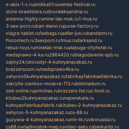
e-abis-1-c.ru
sindika01.ru
venda-festival.ru
store-brawlstars.ru
dooraleksandria.ru
antenna-highly.ru
mine-lab-msk.ru
1-mus.ru
3-sex-porn.ru
ban-damn.ru
purse-factory.ru
viagra-tablet.ru
fasbags.ru
adler-jun.ru
bandamn.ru
fincontech.ru
3sexporn.ru
1mus.ru
darksand.ru
rebus-toys.ru
minelab-msk.ru
alabuga-cityhotel.ru
medsprawo-4-ka.ru
2864420.ru
blagodarenie-spb.ru
zajmy24.ru
tovudyi-4-kuhnyanazakaz.ru
brazzerscom.ru
medsprawo4ka.ru
xehyroo5kuhnyanazakaz.ru
fabrikayfabrikaefabrika.ru
vskrytie-zamkov-moskva-113.ru
biletnadom.ru
zed-online.ru
pimchax.ru
brazzers-hd.ru
z-host.ru
kitubeu2kuhnyanazakaz.ru
naperekate.ru
kuhnyaofabrikaufabrik.ru
kitubeu-2-kuhnyanazakaz.ru
xehyroo-5-kuhnyanazakaz.ru
cs-68.ru
guzywia-4-kuhnyanazakaz.ru
mir-tk.ru
vlknrussia.ru
cs68.ru
vladivostok-map.ru
video-seks.ru
bankaribi.ru