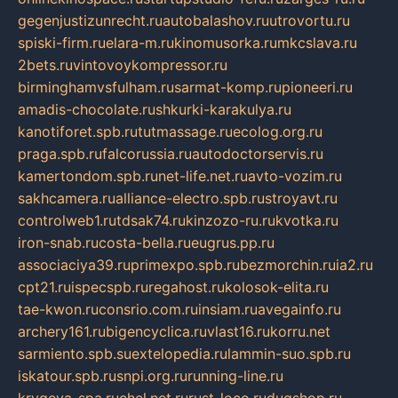
gegenjustizunrecht.ru
autobalashov.ru
utrovortu.ru
spiski-firm.ru
elara-m.ru
kinomusorka.ru
mkcslava.ru
2bets.ru
vintovoykompressor.ru
birminghamvsfulham.ru
sarmat-komp.ru
pioneeri.ru
amadis-chocolate.ru
shkurki-karakulya.ru
kanotiforet.spb.ru
tutmassage.ru
ecolog.org.ru
praga.spb.ru
falcorussia.ru
autodoctorservis.ru
kamertondom.spb.ru
net-life.net.ru
avto-vozim.ru
sakhcamera.ru
alliance-electro.spb.ru
stroyavt.ru
controlweb1.ru
tdsak74.ru
kinzozo-ru.ru
kvotka.ru
iron-snab.ru
costa-bella.ru
eugrus.pp.ru
associaciya39.ru
primexpo.spb.ru
bezmorchin.ru
ia2.ru
cpt21.ru
ispecspb.ru
regahost.ru
kolosok-elita.ru
tae-kwon.ru
consrio.com.ru
insiam.ru
avegainfo.ru
archery161.ru
bigencyclica.ru
vlast16.ru
korru.net
sarmiento.spb.su
extelopedia.ru
lammin-suo.spb.ru
iskatour.spb.ru
snpi.org.ru
running-line.ru