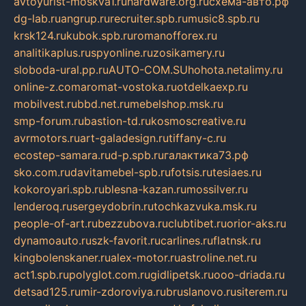
avtoyurist-moskva1.ru
hardware.org.ru
схема-авто.рф
dg-lab.ru
angrup.ru
recruiter.spb.ru
music8.spb.ru
krsk124.ru
kubok.spb.ru
romanofforex.ru
analitikaplus.ru
spyonline.ru
zosikamery.ru
sloboda-ural.pp.ru
AUTO-COM.SU
hohota.net
alimy.ru
online-z.com
aromat-vostoka.ru
otdelkaexp.ru
mobilvest.ru
bbd.net.ru
mebelshop.msk.ru
smp-forum.ru
bastion-td.ru
kosmoscreative.ru
avrmotors.ru
art-galadesign.ru
tiffany-c.ru
ecostep-samara.ru
d-p.spb.ru
галактика73.рф
sko.com.ru
davitamebel-spb.ru
fotsis.ru
tesiaes.ru
kokoroyari.spb.ru
blesna-kazan.ru
mossilver.ru
lenderoq.ru
sergeydobrin.ru
tochkazvuka.msk.ru
people-of-art.ru
bezzubova.ru
clubtibet.ru
orior-aks.ru
dynamoauto.ru
szk-favorit.ru
carlines.ru
flatnsk.ru
kingbolenskaner.ru
alex-motor.ru
astroline.net.ru
act1.spb.ru
polyglot.com.ru
gidlipetsk.ru
ooo-driada.ru
detsad125.ru
mir-zdoroviya.ru
bruslanovo.ru
siterem.ru