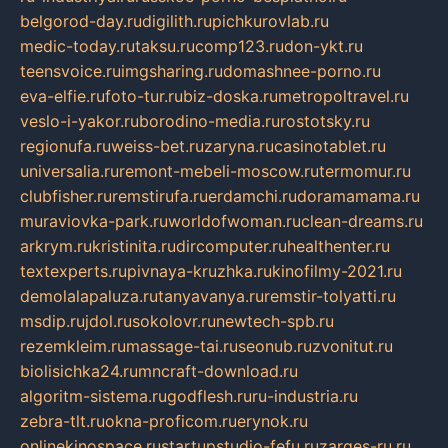
belgorod-day.ru
digilith.ru
pichkurovlab.ru
medic-today.ru
taksu.ru
comp123.ru
don-ykt.ru
teensvoice.ru
imgsharing.ru
domashnee-porno.ru
eva-elfie.ru
foto-tur.ru
biz-doska.ru
metropoltravel.ru
veslo-i-yakor.ru
borodino-media.ru
rostotsky.ru
regionufa.ru
weiss-bet.ru
zaryna.ru
casinotablet.ru
universalia.ru
remont-mebeli-moscow.ru
termomur.ru
clubfisher.ru
remstirufa.ru
erdamchi.ru
doramamama.ru
muraviovka-park.ru
worldofwoman.ru
clean-dreams.ru
arkrym.ru
kristinita.ru
dircomputer.ru
healthenter.ru
textexperts.ru
pivnaya-kruzhka.ru
kinofilmy-2021.ru
demolalapaluza.ru
tanyavanya.ru
remstir-tolyatti.ru
msdip.ru
jdol.ru
sokolovr.ru
newtech-spb.ru
rezemkleim.ru
massage-tai.ru
seonub.ru
zvonitut.ru
biolisichka24.ru
mncraft-download.ru
algoritm-sistema.ru
godflesh.ru
ru-industria.ru
zebra-tlt.ru
okna-proficom.ru
erynok.ru
onlinekinospace.ru
startupstudio-fefu.ru
zarges-ru.ru