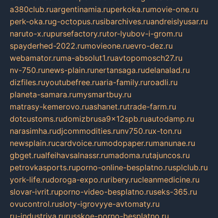
a380club.ru
argentinamia.ru
perkoka.ru
movie-one.ru
perk-oka.ru
g-octopus.ru
sibarchives.ru
andreislyusar.ru
naruto-x.ru
pursefactory.ru
tor-lyubov-i-grom.ru
spayderhed-2022.ru
movieone.ru
evro-dez.ru
webamator.ru
ma-absolut1.ru
avtopomosch27.ru
nv-750.ru
news-plain.ru
nertansaga.ru
delanalad.ru
dizfiles.ru
youtubefree.ru
aria-family.ru
roadli.ru
planeta-samara.ru
mysmartbuy.ru
matrasy-kemerovo.ru
ashanet.ru
trade-farm.ru
dotcustoms.ru
domizbrusa9x12spb.ru
autodamp.ru
narasimha.ru
djcommodities.ru
nv750.ru
x-ton.ru
newsplain.ru
cardvoice.ru
modopaper.ru
manunae.ru
gbget.ru
alfeihavsalnassr.ru
madoma.ru
tajuncos.ru
petrovkasports.ru
porno-online-besplatno.ru
splclub.ru
york-life.ru
doroga-expo.ru
ribery.ru
cleanmedicine.ru
slovar-ivrit.ru
porno-video-besplatno.ru
seks-365.ru
ovucontrol.ru
sloty-igrovyye-avtomaty.ru
ru-industriya.ru
russkoe-porno-besplatno.ru