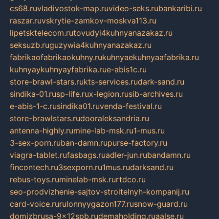
cs68.ru
vladivostok-map.ru
video-seks.ru
bankaribi.ru
raszar.ru
vskrytie-zamkov-moskva113.ru
lipetsktelecom.ru
tovudyi4kuhnyanazakaz.ru
seksuzb.ru
guzywia4kuhnyanazakaz.ru
fabrikaofabrikaokuhny.ru
kuhnyaekuhnyaafabrika.ru
kuhnyaykuhnyayfabrika.ru
e-abis1c.ru
store-brawl-stars.ru
kts-services.ru
dark-sand.ru
sindika-01.ru
sp-life.ru
x-legion.ru
sib-archives.ru
e-abis-1-c.ru
sindika01.ru
venda-festival.ru
store-brawlstars.ru
dooraleksandria.ru
antenna-highly.ru
mine-lab-msk.ru
1-mus.ru
3-sex-porn.ru
ban-damn.ru
purse-factory.ru
viagra-tablet.ru
fasbags.ru
adler-jun.ru
bandamn.ru
fincontech.ru
3sexporn.ru
1mus.ru
darksand.ru
rebus-toys.ru
minelab-msk.ru
rtdco.ru
seo-prodvizhenie-sajtov-stroitelnyh-kompanij.ru
card-voice.ru
rulonnyygazon177.ru
snow-guard.ru
domizbrusa-9x12spb.ru
demaholding.ru
aalse.ru