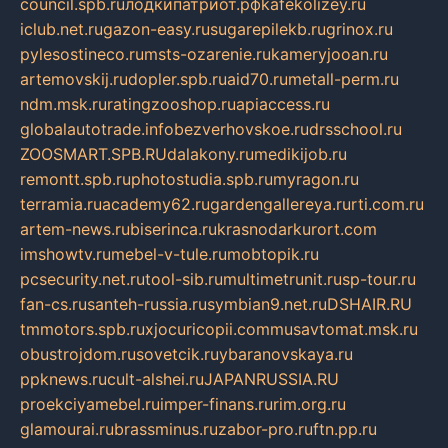
council.spb.ru
лодкипатриот.рф
kafekolizey.ru
iclub.net.ru
gazon-easy.ru
sugarepilekb.ru
grinox.ru
pylesostineco.ru
msts-ozarenie.ru
kameryjooan.ru
artemovskij.ru
dopler.spb.ru
aid70.ru
metall-perm.ru
ndm.msk.ru
ratingzooshop.ru
apiaccess.ru
globalautotrade.info
bezverhovskoe.ru
drsschool.ru
ZOOSMART.SPB.RU
dalakony.ru
medikijob.ru
remontt.spb.ru
photostudia.spb.ru
myragon.ru
terramia.ru
academy62.ru
gardengallereya.ru
rti.com.ru
artem-news.ru
biserinca.ru
krasnodarkurort.com
imshowtv.ru
mebel-v-tule.ru
mobtopik.ru
pcsecurity.net.ru
tool-sib.ru
multimetrunit.ru
sp-tour.ru
fan-cs.ru
santeh-russia.ru
symbian9.net.ru
DSHAIR.RU
tmmotors.spb.ru
xjocuricopii.com
musavtomat.msk.ru
obustrojdom.ru
sovetcik.ru
ybaranovskaya.ru
ppknews.ru
cult-alshei.ru
JAPANRUSSIA.RU
proekciyamebel.ru
imper-finans.ru
rim.org.ru
glamourai.ru
brassminus.ru
zabor-pro.ru
ftn.pp.ru