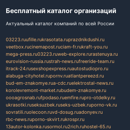
Бесплатный каталог организаций
Актуальный каталог компаний по всей России
03223.ru
ufille.ru
krasotata.ru
prazdnikdushi.ru
veetbox.ru
cinemapost.ru
ciam-fr.ru
kraft-you.ru
mega-press.ru
03223.ru
web-explore.ru
rastenuya.ru
eurovision-russia.ru
strah-news.ru
freeride-team.ru
itrack-24.ru
sexshopexpress.ru
autostudiopro.ru
alabuga-cityhotel.ru
pornv.ru
atlantpereezd.ru
bud-em-znakomye.ru
a-cdc.ru
elektrostal-news.ru
korolevremont-market.ru
budem-znakomye.ru
oooagrosnab.ru
fpodaso.ru
emfire.ru
pro-otdelky.ru
ukrasotki.ru
seksuzbek.ru
seks-uzbek.ru
porno-vk.ru
sovratili.ru
olecoon.ru
vd-dosug.ru
adonyev.ru
rbc-news.ru
porno-skvirt.ru
krospr.ru
13autor-kolonka.ru
sormol.ru
2rich.ru
hostel-65.ru