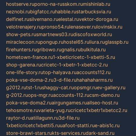
hostserve.ru
porno-na-russkom.ru
mishinlab.ru
neznobi.ru
bigfatcc.ru
habble.ru
starbucksvia.ru
delfinet.ru
silvernano.ru
elestal.ru
vektor-doroga.ru
velotrenajery.ru
pronso54.ru
lenasever.ru
lovinskix.ru
show-pets.ru
smartnews03.ru
discofoxworld.ru
miraclecoon.ru
pongup.ru
hostel65.ru
liura.ru
glasspb.ru
firehunters.ru
gribowo.ru
gnalis.ru
bulkitula.ru
hometown-france.ru
1-xbeticricetc-1-xbetti-5.ru
shop-garena.ru
cricetc-1-xbetr-1-xbetcc-2.ru
one-life-story.ru
top-halyava.ru
accounts112.ru
poka-vse-doma-2.ru
3-d-file.ru
hahahaharms.ru
g2012.ru
tst-1.ru
shaggy-cat.ru
opsmgr.ru
ev-gallery.ru
g-2012.ru
ops-mgr.ru
accounts-112.ru
csm-demo.ru
poka-vse-doma2.ru
airgungames.ru
allseo-host.ru
tehosmotre.ru
varieta-yug.ru
cricetc1xbetr1xbetcc2.ru
raytor-d.ru
atillagunn.ru
3d-file.ru
1xbeticricetc1xbetti5.ru
uafoot-statti.ru
e-abis1c.ru
store-brawl-stars.ru
kts-services.ru
dark-sand.ru