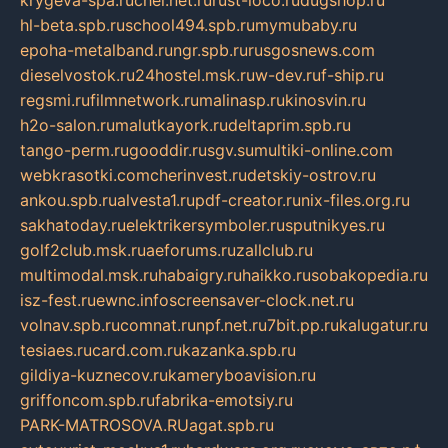
krygeva-spa.ru
chel.net.ru
rust-loco.ru
dugshop.ru
hl-beta.spb.ru
school494.spb.ru
mymubaby.ru
epoha-metalband.ru
ngr.spb.ru
rusgosnews.com
dieselvostok.ru
24hostel.msk.ru
w-dev.ru
f-ship.ru
regsmi.ru
filmnetwork.ru
malinasp.ru
kinosvin.ru
h2o-salon.ru
malutkayork.ru
deltaprim.spb.ru
tango-perm.ru
gooddir.ru
sgv.su
multiki-online.com
webkrasotki.com
cherinvest.ru
detskiy-ostrov.ru
ankou.spb.ru
alvesta1.ru
pdf-creator.ru
nix-files.org.ru
sakhatoday.ru
elektrikersymboler.ru
sputnikyes.ru
golf2club.msk.ru
aeforums.ru
zallclub.ru
multimodal.msk.ru
habaigry.ru
haikko.ru
sobakopedia.ru
isz-fest.ru
ewnc.info
screensaver-clock.net.ru
volnav.spb.ru
comnat.ru
npf.net.ru
7bit.pp.ru
kalugatur.ru
tesiaes.ru
card.com.ru
kazanka.spb.ru
gildiya-kuznecov.ru
kameryboavision.ru
griffoncom.spb.ru
fabrika-emotsiy.ru
PARK-MATROSOVA.RU
agat.spb.ru