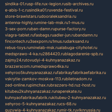
sindika-01.ru
sp-life.ru
x-legion.ru
sib-archives.ru
e-abis-1-c.ru
sindika01.ru
venda-festival.ru
store-brawlstars.ru
dooraleksandria.ru
antenna-highly.ru
mine-lab-msk.ru
1-mus.ru
3-sex-porn.ru
ban-damn.ru
purse-factory.ru
viagra-tablet.ru
fasbags.ru
adler-jun.ru
bandamn.ru
fincontech.ru
3sexporn.ru
1mus.ru
darksand.ru
rebus-toys.ru
minelab-msk.ru
alabuga-cityhotel.ru
medsprawo-4-ka.ru
2864420.ru
blagodarenie-spb.ru
zajmy24.ru
tovudyi-4-kuhnyanazakaz.ru
brazzerscom.ru
medsprawo4ka.ru
xehyroo5kuhnyanazakaz.ru
fabrikayfabrikaefabrika.ru
vskrytie-zamkov-moskva-113.ru
biletnadom.ru
zed-online.ru
pimchax.ru
brazzers-hd.ru
z-host.ru
kitubeu2kuhnyanazakaz.ru
naperekate.ru
kuhnyaofabrikaufabrik.ru
kitubeu-2-kuhnyanazakaz.ru
xehyroo-5-kuhnyanazakaz.ru
cs-68.ru
guzywia-4-kuhnyanazakaz.ru
mir-tk.ru
vlknrussia.ru