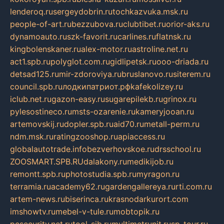
lenderoq.ru
sergeydobrin.ru
tochkazvuka.msk.ru
people-of-art.ru
bezzubova.ru
clubtibet.ru
orior-aks.ru
dynamoauto.ru
szk-favorit.ru
carlines.ru
flatnsk.ru
kingbolenskaner.ru
alex-motor.ru
astroline.net.ru
act1.spb.ru
polyglot.com.ru
gidlipetsk.ru
ooo-driada.ru
detsad125.ru
mir-zdoroviya.ru
bruslanovo.ru
siterem.ru
council.spb.ru
лодкипатриот.рф
kafekolizey.ru
iclub.net.ru
gazon-easy.ru
sugarepilekb.ru
grinox.ru
pylesostineco.ru
msts-ozarenie.ru
kameryjooan.ru
artemovskij.ru
dopler.spb.ru
aid70.ru
metall-perm.ru
ndm.msk.ru
ratingzooshop.ru
apiaccess.ru
globalautotrade.info
bezverhovskoe.ru
drsschool.ru
ZOOSMART.SPB.RU
dalakony.ru
medikijob.ru
remontt.spb.ru
photostudia.spb.ru
myragon.ru
terramia.ru
academy62.ru
gardengallereya.ru
rti.com.ru
artem-news.ru
biserinca.ru
krasnodarkurort.com
imshowtv.ru
mebel-v-tule.ru
mobtopik.ru