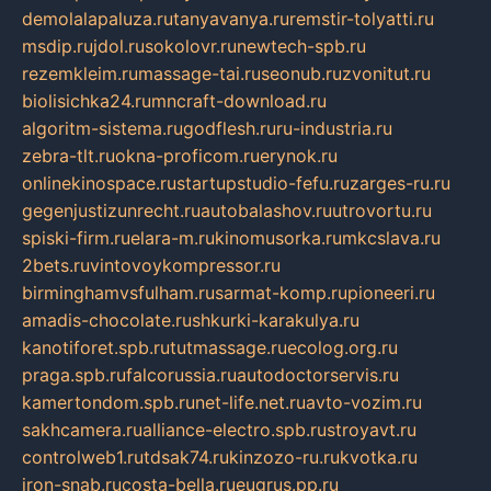
demolalapaluza.ru
tanyavanya.ru
remstir-tolyatti.ru
msdip.ru
jdol.ru
sokolovr.ru
newtech-spb.ru
rezemkleim.ru
massage-tai.ru
seonub.ru
zvonitut.ru
biolisichka24.ru
mncraft-download.ru
algoritm-sistema.ru
godflesh.ru
ru-industria.ru
zebra-tlt.ru
okna-proficom.ru
erynok.ru
onlinekinospace.ru
startupstudio-fefu.ru
zarges-ru.ru
gegenjustizunrecht.ru
autobalashov.ru
utrovortu.ru
spiski-firm.ru
elara-m.ru
kinomusorka.ru
mkcslava.ru
2bets.ru
vintovoykompressor.ru
birminghamvsfulham.ru
sarmat-komp.ru
pioneeri.ru
amadis-chocolate.ru
shkurki-karakulya.ru
kanotiforet.spb.ru
tutmassage.ru
ecolog.org.ru
praga.spb.ru
falcorussia.ru
autodoctorservis.ru
kamertondom.spb.ru
net-life.net.ru
avto-vozim.ru
sakhcamera.ru
alliance-electro.spb.ru
stroyavt.ru
controlweb1.ru
tdsak74.ru
kinzozo-ru.ru
kvotka.ru
iron-snab.ru
costa-bella.ru
eugrus.pp.ru