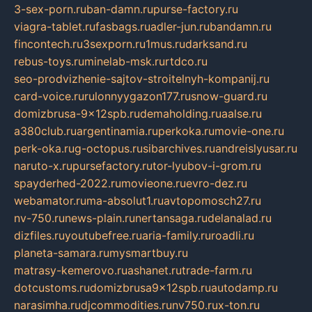
3-sex-porn.ru
ban-damn.ru
purse-factory.ru
viagra-tablet.ru
fasbags.ru
adler-jun.ru
bandamn.ru
fincontech.ru
3sexporn.ru
1mus.ru
darksand.ru
rebus-toys.ru
minelab-msk.ru
rtdco.ru
seo-prodvizhenie-sajtov-stroitelnyh-kompanij.ru
card-voice.ru
rulonnyygazon177.ru
snow-guard.ru
domizbrusa-9x12spb.ru
demaholding.ru
aalse.ru
a380club.ru
argentinamia.ru
perkoka.ru
movie-one.ru
perk-oka.ru
g-octopus.ru
sibarchives.ru
andreislyusar.ru
naruto-x.ru
pursefactory.ru
tor-lyubov-i-grom.ru
spayderhed-2022.ru
movieone.ru
evro-dez.ru
webamator.ru
ma-absolut1.ru
avtopomosch27.ru
nv-750.ru
news-plain.ru
nertansaga.ru
delanalad.ru
dizfiles.ru
youtubefree.ru
aria-family.ru
roadli.ru
planeta-samara.ru
mysmartbuy.ru
matrasy-kemerovo.ru
ashanet.ru
trade-farm.ru
dotcustoms.ru
domizbrusa9x12spb.ru
autodamp.ru
narasimha.ru
djcommodities.ru
nv750.ru
x-ton.ru