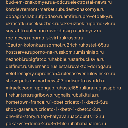
bud-em-znakomye.ru
a-cdc.ru
elektrostal-news.ru
korolevremont-market.ru
budem-znakomye.ru
oooagrosnab.ru
fpodaso.ru
emfire.ru
pro-otdelky.ru
ukrasotki.ru
seksuzbek.ru
seks-uzbek.ru
porno-vk.ru
sovratili.ru
olecoon.ru
vd-dosug.ru
adonyev.ru
rbc-news.ru
porno-skvirt.ru
krospr.ru
13autor-kolonka.ru
sormol.ru
2rich.ru
hostel-65.ru
hostserve.ru
porno-na-russkom.ru
mishinlab.ru
neznobi.ru
bigfatcc.ru
habble.ru
starbucksvia.ru
delfinet.ru
silvernano.ru
elestal.ru
vektor-doroga.ru
velotrenajery.ru
pronso54.ru
lenasever.ru
lovinskix.ru
show-pets.ru
smartnews03.ru
discofoxworld.ru
miraclecoon.ru
pongup.ru
hostel65.ru
liura.ru
glasspb.ru
firehunters.ru
gribowo.ru
gnalis.ru
bulkitula.ru
hometown-france.ru
1-xbeticricetc-1-xbetti-5.ru
shop-garena.ru
cricetc-1-xbetr-1-xbetcc-2.ru
one-life-story.ru
top-halyava.ru
accounts112.ru
poka-vse-doma-2.ru
3-d-file.ru
hahahaharms.ru