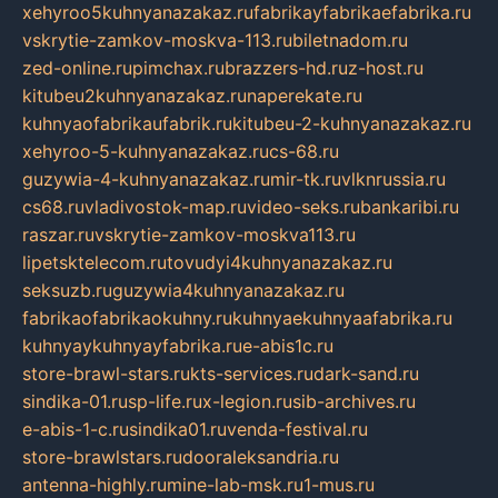
xehyroo5kuhnyanazakaz.ru
fabrikayfabrikaefabrika.ru
vskrytie-zamkov-moskva-113.ru
biletnadom.ru
zed-online.ru
pimchax.ru
brazzers-hd.ru
z-host.ru
kitubeu2kuhnyanazakaz.ru
naperekate.ru
kuhnyaofabrikaufabrik.ru
kitubeu-2-kuhnyanazakaz.ru
xehyroo-5-kuhnyanazakaz.ru
cs-68.ru
guzywia-4-kuhnyanazakaz.ru
mir-tk.ru
vlknrussia.ru
cs68.ru
vladivostok-map.ru
video-seks.ru
bankaribi.ru
raszar.ru
vskrytie-zamkov-moskva113.ru
lipetsktelecom.ru
tovudyi4kuhnyanazakaz.ru
seksuzb.ru
guzywia4kuhnyanazakaz.ru
fabrikaofabrikaokuhny.ru
kuhnyaekuhnyaafabrika.ru
kuhnyaykuhnyayfabrika.ru
e-abis1c.ru
store-brawl-stars.ru
kts-services.ru
dark-sand.ru
sindika-01.ru
sp-life.ru
x-legion.ru
sib-archives.ru
e-abis-1-c.ru
sindika01.ru
venda-festival.ru
store-brawlstars.ru
dooraleksandria.ru
antenna-highly.ru
mine-lab-msk.ru
1-mus.ru