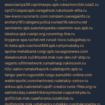
associaciya39.ru
primexpo.spb.ru
bezmorchin.ru
ia2.ru
cpt21.ru
ispecspb.ru
regahost.ru
kolosok-elita.ru
tae-kwon.ru
consrio.com.ru
insiam.ru
avegainfo.ru
archery161.ru
bigencyclica.ru
vlast16.ru
korru.net
sarmiento.spb.su
extelopedia.ru
lammin-suo.spb.ru
iskatour.spb.ru
snpi.org.ru
running-line.ru
krygeva-spa.ru
chel.net.ru
rust-loco.ru
dugshop.ru
hl-beta.spb.ru
school494.spb.ru
mymubaby.ru
epoha-metalband.ru
ngr.spb.ru
rusgosnews.com
dieselvostok.ru
24hostel.msk.ru
w-dev.ru
f-ship.ru
regsmi.ru
filmnetwork.ru
malinasp.ru
kinosvin.ru
h2o-salon.ru
malutkayork.ru
deltaprim.spb.ru
tango-perm.ru
gooddir.ru
sgv.su
multiki-online.com
webkrasotki.com
cherinvest.ru
detskiy-ostrov.ru
ankou.spb.ru
alvesta1.ru
pdf-creator.ru
nix-files.org.ru
sakhatoday.ru
elektrikersymboler.ru
sputnikyes.ru
golf2club.msk.ru
aeforums.ru
zallclub.ru
multimodal.msk.ru
habaigry.ru
haikko.ru
sobakopedia.ru