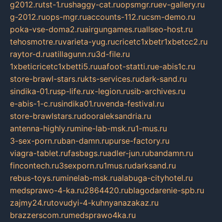
g2012.ru
tst-1.ru
shaggy-cat.ru
opsmgr.ru
ev-gallery.ru
g-2012.ru
ops-mgr.ru
accounts-112.ru
csm-demo.ru
poka-vse-doma2.ru
airgungames.ru
allseo-host.ru
tehosmotre.ru
varieta-yug.ru
cricetc1xbetr1xbetcc2.ru
raytor-d.ru
atillagunn.ru
3d-file.ru
1xbeticricetc1xbetti5.ru
uafoot-statti.ru
e-abis1c.ru
store-brawl-stars.ru
kts-services.ru
dark-sand.ru
sindika-01.ru
sp-life.ru
x-legion.ru
sib-archives.ru
e-abis-1-c.ru
sindika01.ru
venda-festival.ru
store-brawlstars.ru
dooraleksandria.ru
antenna-highly.ru
mine-lab-msk.ru
1-mus.ru
3-sex-porn.ru
ban-damn.ru
purse-factory.ru
viagra-tablet.ru
fasbags.ru
adler-jun.ru
bandamn.ru
fincontech.ru
3sexporn.ru
1mus.ru
darksand.ru
rebus-toys.ru
minelab-msk.ru
alabuga-cityhotel.ru
medsprawo-4-ka.ru
2864420.ru
blagodarenie-spb.ru
zajmy24.ru
tovudyi-4-kuhnyanazakaz.ru
brazzerscom.ru
medsprawo4ka.ru