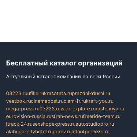
Бесплатный каталог организаций
Актуальный каталог компаний по всей России
03223.ru
ufille.ru
krasotata.ru
prazdnikdushi.ru
veetbox.ru
cinemapost.ru
ciam-fr.ru
kraft-you.ru
mega-press.ru
03223.ru
web-explore.ru
rastenuya.ru
eurovision-russia.ru
strah-news.ru
freeride-team.ru
itrack-24.ru
sexshopexpress.ru
autostudiopro.ru
alabuga-cityhotel.ru
pornv.ru
atlantpereezd.ru