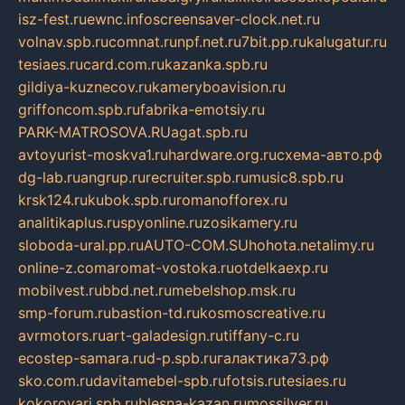
isz-fest.ru
ewnc.info
screensaver-clock.net.ru
volnav.spb.ru
comnat.ru
npf.net.ru
7bit.pp.ru
kalugatur.ru
tesiaes.ru
card.com.ru
kazanka.spb.ru
gildiya-kuznecov.ru
kameryboavision.ru
griffoncom.spb.ru
fabrika-emotsiy.ru
PARK-MATROSOVA.RU
agat.spb.ru
avtoyurist-moskva1.ru
hardware.org.ru
схема-авто.рф
dg-lab.ru
angrup.ru
recruiter.spb.ru
music8.spb.ru
krsk124.ru
kubok.spb.ru
romanofforex.ru
analitikaplus.ru
spyonline.ru
zosikamery.ru
sloboda-ural.pp.ru
AUTO-COM.SU
hohota.net
alimy.ru
online-z.com
aromat-vostoka.ru
otdelkaexp.ru
mobilvest.ru
bbd.net.ru
mebelshop.msk.ru
smp-forum.ru
bastion-td.ru
kosmoscreative.ru
avrmotors.ru
art-galadesign.ru
tiffany-c.ru
ecostep-samara.ru
d-p.spb.ru
галактика73.рф
sko.com.ru
davitamebel-spb.ru
fotsis.ru
tesiaes.ru
kokoroyari.spb.ru
blesna-kazan.ru
mossilver.ru