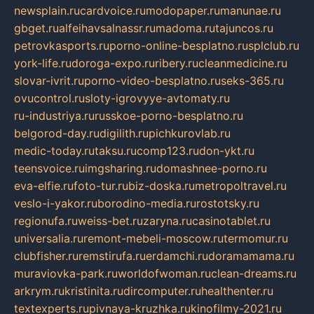
newsplain.ru
cardvoice.ru
modopaper.ru
manunae.ru
gbget.ru
alfeihavsalnassr.ru
madoma.ru
tajuncos.ru
petrovkasports.ru
porno-online-besplatno.ru
splclub.ru
york-life.ru
doroga-expo.ru
ribery.ru
cleanmedicine.ru
slovar-ivrit.ru
porno-video-besplatno.ru
seks-365.ru
ovucontrol.ru
sloty-igrovyye-avtomaty.ru
ru-industriya.ru
russkoe-porno-besplatno.ru
belgorod-day.ru
digilith.ru
pichkurovlab.ru
medic-today.ru
taksu.ru
comp123.ru
don-ykt.ru
teensvoice.ru
imgsharing.ru
domashnee-porno.ru
eva-elfie.ru
foto-tur.ru
biz-doska.ru
metropoltravel.ru
veslo-i-yakor.ru
borodino-media.ru
rostotsky.ru
regionufa.ru
weiss-bet.ru
zaryna.ru
casinotablet.ru
universalia.ru
remont-mebeli-moscow.ru
termomur.ru
clubfisher.ru
remstirufa.ru
erdamchi.ru
doramamama.ru
muraviovka-park.ru
worldofwoman.ru
clean-dreams.ru
arkrym.ru
kristinita.ru
dircomputer.ru
healthenter.ru
textexperts.ru
pivnaya-kruzhka.ru
kinofilmy-2021.ru