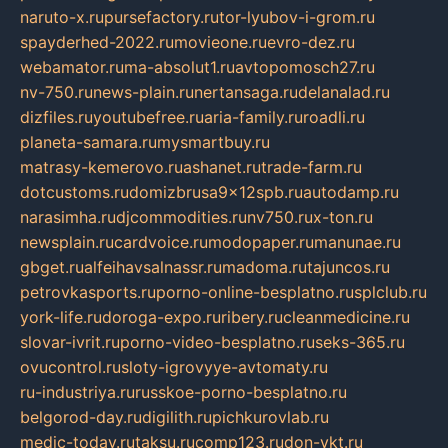
naruto-x.ru
pursefactory.ru
tor-lyubov-i-grom.ru
spayderhed-2022.ru
movieone.ru
evro-dez.ru
webamator.ru
ma-absolut1.ru
avtopomosch27.ru
nv-750.ru
news-plain.ru
nertansaga.ru
delanalad.ru
dizfiles.ru
youtubefree.ru
aria-family.ru
roadli.ru
planeta-samara.ru
mysmartbuy.ru
matrasy-kemerovo.ru
ashanet.ru
trade-farm.ru
dotcustoms.ru
domizbrusa9x12spb.ru
autodamp.ru
narasimha.ru
djcommodities.ru
nv750.ru
x-ton.ru
newsplain.ru
cardvoice.ru
modopaper.ru
manunae.ru
gbget.ru
alfeihavsalnassr.ru
madoma.ru
tajuncos.ru
petrovkasports.ru
porno-online-besplatno.ru
splclub.ru
york-life.ru
doroga-expo.ru
ribery.ru
cleanmedicine.ru
slovar-ivrit.ru
porno-video-besplatno.ru
seks-365.ru
ovucontrol.ru
sloty-igrovyye-avtomaty.ru
ru-industriya.ru
russkoe-porno-besplatno.ru
belgorod-day.ru
digilith.ru
pichkurovlab.ru
medic-today.ru
taksu.ru
comp123.ru
don-ykt.ru