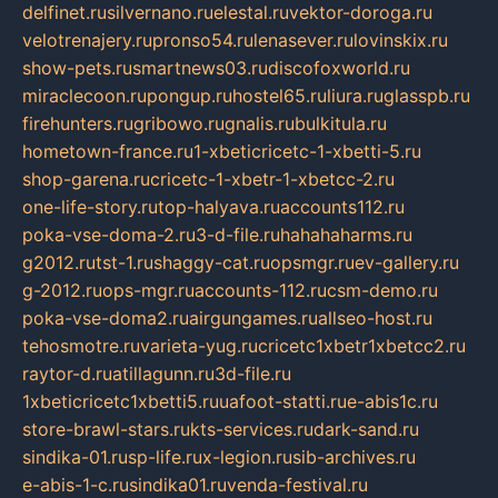
delfinet.ru
silvernano.ru
elestal.ru
vektor-doroga.ru
velotrenajery.ru
pronso54.ru
lenasever.ru
lovinskix.ru
show-pets.ru
smartnews03.ru
discofoxworld.ru
miraclecoon.ru
pongup.ru
hostel65.ru
liura.ru
glasspb.ru
firehunters.ru
gribowo.ru
gnalis.ru
bulkitula.ru
hometown-france.ru
1-xbeticricetc-1-xbetti-5.ru
shop-garena.ru
cricetc-1-xbetr-1-xbetcc-2.ru
one-life-story.ru
top-halyava.ru
accounts112.ru
poka-vse-doma-2.ru
3-d-file.ru
hahahaharms.ru
g2012.ru
tst-1.ru
shaggy-cat.ru
opsmgr.ru
ev-gallery.ru
g-2012.ru
ops-mgr.ru
accounts-112.ru
csm-demo.ru
poka-vse-doma2.ru
airgungames.ru
allseo-host.ru
tehosmotre.ru
varieta-yug.ru
cricetc1xbetr1xbetcc2.ru
raytor-d.ru
atillagunn.ru
3d-file.ru
1xbeticricetc1xbetti5.ru
uafoot-statti.ru
e-abis1c.ru
store-brawl-stars.ru
kts-services.ru
dark-sand.ru
sindika-01.ru
sp-life.ru
x-legion.ru
sib-archives.ru
e-abis-1-c.ru
sindika01.ru
venda-festival.ru