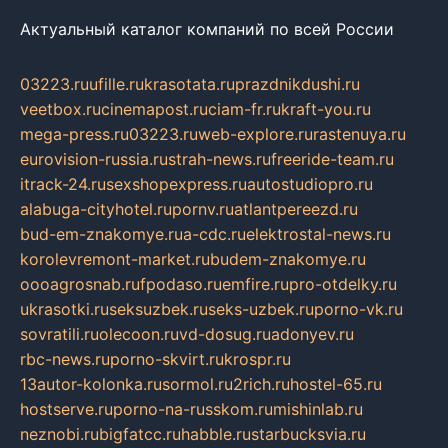
Актуальный каталог компаний по всей России
03223.ru
ufille.ru
krasotata.ru
prazdnikdushi.ru
veetbox.ru
cinemapost.ru
ciam-fr.ru
kraft-you.ru
mega-press.ru
03223.ru
web-explore.ru
rastenuya.ru
eurovision-russia.ru
strah-news.ru
freeride-team.ru
itrack-24.ru
sexshopexpress.ru
autostudiopro.ru
alabuga-cityhotel.ru
pornv.ru
atlantpereezd.ru
bud-em-znakomye.ru
a-cdc.ru
elektrostal-news.ru
korolevremont-market.ru
budem-znakomye.ru
oooagrosnab.ru
fpodaso.ru
emfire.ru
pro-otdelky.ru
ukrasotki.ru
seksuzbek.ru
seks-uzbek.ru
porno-vk.ru
sovratili.ru
olecoon.ru
vd-dosug.ru
adonyev.ru
rbc-news.ru
porno-skvirt.ru
krospr.ru
13autor-kolonka.ru
sormol.ru
2rich.ru
hostel-65.ru
hostserve.ru
porno-na-russkom.ru
mishinlab.ru
neznobi.ru
bigfatcc.ru
habble.ru
starbucksvia.ru