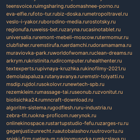
teensvoice.ru
imgsharing.ru
domashnee-porno.ru
eva-elfie.ru
foto-tur.ru
biz-doska.ru
metropoltravel.ru
veslo-i-yakor.ru
borodino-media.ru
rostotsky.ru
regionufa.ru
weiss-bet.ru
zaryna.ru
casinotablet.ru
universalia.ru
remont-mebeli-moscow.ru
termomur.ru
clubfisher.ru
remstirufa.ru
erdamchi.ru
doramamama.ru
muraviovka-park.ru
worldofwoman.ru
clean-dreams.ru
arkrym.ru
kristinita.ru
dircomputer.ru
healthenter.ru
textexperts.ru
pivnaya-kruzhka.ru
kinofilmy-2021.ru
demolalapaluza.ru
tanyavanya.ru
remstir-tolyatti.ru
msdip.ru
jdol.ru
sokolovr.ru
newtech-spb.ru
rezemkleim.ru
massage-tai.ru
seonub.ru
zvonitut.ru
biolisichka24.ru
mncraft-download.ru
algoritm-sistema.ru
godflesh.ru
ru-industria.ru
zebra-tlt.ru
okna-proficom.ru
erynok.ru
onlinekinospace.ru
startupstudio-fefu.ru
zarges-ru.ru
gegenjustizunrecht.ru
autobalashov.ru
utrovortu.ru
spiski-firm.ru
elara-m.ru
kinomusorka.ru
mkcslava.ru