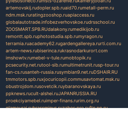
pylesostineco.ru
msts-ozarenie.ru
kameryjooan.ru
artemovskij.ru
dopler.spb.ru
aid70.ru
metall-perm.ru
ndm.msk.ru
ratingzooshop.ru
apiaccess.ru
globalautotrade.info
bezverhovskoe.ru
drsschool.ru
ZOOSMART.SPB.RU
dalakony.ru
medikijob.ru
remontt.spb.ru
photostudia.spb.ru
myragon.ru
terramia.ru
academy62.ru
gardengallereya.ru
rti.com.ru
artem-news.ru
biserinca.ru
krasnodarkurort.com
imshowtv.ru
mebel-v-tule.ru
mobtopik.ru
pcsecurity.net.ru
tool-sib.ru
multimetrunit.ru
sp-tour.ru
fan-cs.ru
santeh-russia.ru
symbian9.net.ru
DSHAIR.RU
tmmotors.spb.ru
xjocuricopii.com
musavtomat.msk.ru
obustrojdom.ru
sovetcik.ru
ybaranovskaya.ru
ppknews.ru
cult-alshei.ru
JAPANRUSSIA.RU
proekciyamebel.ru
imper-finans.ru
rim.org.ru
glamourai.ru
brassminus.ru
zabor-pro.ru
ftn.pp.ru
dorogoe58.ru
laimengpacker.ru
kuzova-zapchasti.ru
sageerp.ru
taxodrom.ru
dsrazvitie.ru
hardcity.net.ru