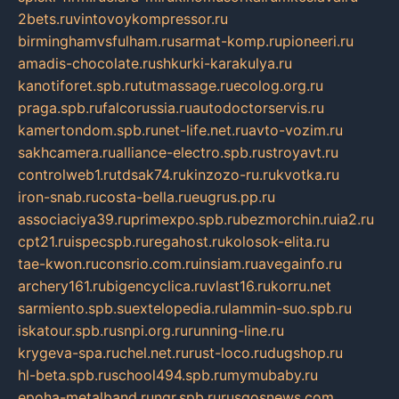
2bets.ru
vintovoykompressor.ru
birminghamvsfulham.ru
sarmat-komp.ru
pioneeri.ru
amadis-chocolate.ru
shkurki-karakulya.ru
kanotiforet.spb.ru
tutmassage.ru
ecolog.org.ru
praga.spb.ru
falcorussia.ru
autodoctorservis.ru
kamertondom.spb.ru
net-life.net.ru
avto-vozim.ru
sakhcamera.ru
alliance-electro.spb.ru
stroyavt.ru
controlweb1.ru
tdsak74.ru
kinzozo-ru.ru
kvotka.ru
iron-snab.ru
costa-bella.ru
eugrus.pp.ru
associaciya39.ru
primexpo.spb.ru
bezmorchin.ru
ia2.ru
cpt21.ru
ispecspb.ru
regahost.ru
kolosok-elita.ru
tae-kwon.ru
consrio.com.ru
insiam.ru
avegainfo.ru
archery161.ru
bigencyclica.ru
vlast16.ru
korru.net
sarmiento.spb.su
extelopedia.ru
lammin-suo.spb.ru
iskatour.spb.ru
snpi.org.ru
running-line.ru
krygeva-spa.ru
chel.net.ru
rust-loco.ru
dugshop.ru
hl-beta.spb.ru
school494.spb.ru
mymubaby.ru
epoha-metalband.ru
ngr.spb.ru
rusgosnews.com