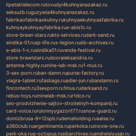
lipetsktelecom.ru
tovudyi4kuhnyanazakaz.ru
seksuzb.ru
guzywia4kuhnyanazakaz.ru
fabrikaofabrikaokuhny.ru
kuhnyaekuhnyaafabrika.ru
kuhnyaykuhnyayfabrika.ru
e-abis1c.ru
store-brawl-stars.ru
kts-services.ru
dark-sand.ru
sindika-01.ru
sp-life.ru
x-legion.ru
sib-archives.ru
e-abis-1-c.ru
sindika01.ru
venda-festival.ru
store-brawlstars.ru
dooraleksandria.ru
antenna-highly.ru
mine-lab-msk.ru
1-mus.ru
3-sex-porn.ru
ban-damn.ru
purse-factory.ru
viagra-tablet.ru
fasbags.ru
adler-jun.ru
bandamn.ru
fincontech.ru
3sexporn.ru
1mus.ru
darksand.ru
rebus-toys.ru
minelab-msk.ru
rtdco.ru
seo-prodvizhenie-sajtov-stroitelnyh-kompanij.ru
card-voice.ru
rulonnyygazon177.ru
snow-guard.ru
domizbrusa-9x12spb.ru
demaholding.ru
aalse.ru
a380club.ru
argentinamia.ru
perkoka.ru
movie-one.ru
perk-oka.ru
g-octopus.ru
sibarchives.ru
andreislyusar.ru