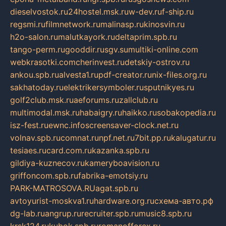
dieselvostok.ru
24hostel.msk.ru
w-dev.ru
f-ship.ru
regsmi.ru
filmnetwork.ru
malinasp.ru
kinosvin.ru
h2o-salon.ru
malutkayork.ru
deltaprim.spb.ru
tango-perm.ru
gooddir.ru
sgv.su
multiki-online.com
webkrasotki.com
cherinvest.ru
detskiy-ostrov.ru
ankou.spb.ru
alvesta1.ru
pdf-creator.ru
nix-files.org.ru
sakhatoday.ru
elektrikersymboler.ru
sputnikyes.ru
golf2club.msk.ru
aeforums.ru
zallclub.ru
multimodal.msk.ru
habaigry.ru
haikko.ru
sobakopedia.ru
isz-fest.ru
ewnc.info
screensaver-clock.net.ru
volnav.spb.ru
comnat.ru
npf.net.ru
7bit.pp.ru
kalugatur.ru
tesiaes.ru
card.com.ru
kazanka.spb.ru
gildiya-kuznecov.ru
kameryboavision.ru
griffoncom.spb.ru
fabrika-emotsiy.ru
PARK-MATROSOVA.RU
agat.spb.ru
avtoyurist-moskva1.ru
hardware.org.ru
схема-авто.рф
dg-lab.ru
angrup.ru
recruiter.spb.ru
music8.spb.ru