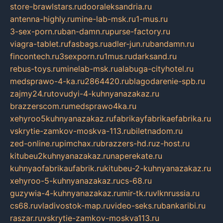
store-brawlstars.ru
dooraleksandria.ru
antenna-highly.ru
mine-lab-msk.ru
1-mus.ru
3-sex-porn.ru
ban-damn.ru
purse-factory.ru
viagra-tablet.ru
fasbags.ru
adler-jun.ru
bandamn.ru
fincontech.ru
3sexporn.ru
1mus.ru
darksand.ru
rebus-toys.ru
minelab-msk.ru
alabuga-cityhotel.ru
medsprawo-4-ka.ru
2864420.ru
blagodarenie-spb.ru
zajmy24.ru
tovudyi-4-kuhnyanazakaz.ru
brazzerscom.ru
medsprawo4ka.ru
xehyroo5kuhnyanazakaz.ru
fabrikayfabrikaefabrika.ru
vskrytie-zamkov-moskva-113.ru
biletnadom.ru
zed-online.ru
pimchax.ru
brazzers-hd.ru
z-host.ru
kitubeu2kuhnyanazakaz.ru
naperekate.ru
kuhnyaofabrikaufabrik.ru
kitubeu-2-kuhnyanazakaz.ru
xehyroo-5-kuhnyanazakaz.ru
cs-68.ru
guzywia-4-kuhnyanazakaz.ru
mir-tk.ru
vlknrussia.ru
cs68.ru
vladivostok-map.ru
video-seks.ru
bankaribi.ru
raszar.ru
vskrytie-zamkov-moskva113.ru