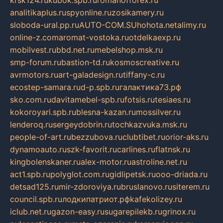
krsk124.ru
kubok.spb.ru
romanofforex.ru
analitikaplus.ru
spyonline.ru
zosikamery.ru
sloboda-ural.pp.ru
AUTO-COM.SU
hohota.net
alimy.ru
online-z.com
aromat-vostoka.ru
otdelkaexp.ru
mobilvest.ru
bbd.net.ru
mebelshop.msk.ru
smp-forum.ru
bastion-td.ru
kosmoscreative.ru
avrmotors.ru
art-galadesign.ru
tiffany-c.ru
ecostep-samara.ru
d-p.spb.ru
галактика73.рф
sko.com.ru
davitamebel-spb.ru
fotsis.ru
tesiaes.ru
kokoroyari.spb.ru
blesna-kazan.ru
mossilver.ru
lenderoq.ru
sergeydobrin.ru
tochkazvuka.msk.ru
people-of-art.ru
bezzubova.ru
clubtibet.ru
orior-aks.ru
dynamoauto.ru
szk-favorit.ru
carlines.ru
flatnsk.ru
kingbolenskaner.ru
alex-motor.ru
astroline.net.ru
act1.spb.ru
polyglot.com.ru
gidlipetsk.ru
ooo-driada.ru
detsad125.ru
mir-zdoroviya.ru
bruslanovo.ru
siterem.ru
council.spb.ru
лодкипатриот.рф
kafekolizey.ru
iclub.net.ru
gazon-easy.ru
sugarepilekb.ru
grinox.ru